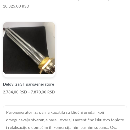
18.325,00
RSD
Raspon
cena:
od
2.784,00 RSD
do
7.870,00 RSD
Delovi za ST parogeneratore
2.784,00
RSD
–
7.870,00
RSD
Parogeneratori za parna kupatila su ključni uređaji koji
omogućavaju stvaranje pare i stvaraju autentično iskustvo toplote
i relaksacije u domaćim ili komercijalnim parnim sobama. Ova