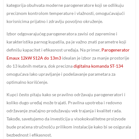
kategorija obuhvata moderne parogeneratore koji se odlikuju
preciznom kontrolom temperature i vlažnosti, omogućavajući
korisnicima prijatno i zdravlju povoljno okruženje.
Izbor odgovarajućeg parogeneratora zavisi od zapremine i
karakteristika parnog kupatila, pa je važno znati parametre koji
definišu kapacitet i efikasnost uređaja. Na primer,
Parogenerator
Emaux 12kW S12A do 13m3
idealan je izbor za manje prostorije
do 13 kubnih metara, dok precizna
digitalna komanda ST-134
omogućava lako upravljanje i podešavanje parametara za
optimalno korišćenje.
Kupci često pitaju kako se pravilno održavaju parogeneratori i
koliko dugo uređaj može trajati. Pravilna upotreba i redovno
održavanje značajno produžavaju vek trajanja i kvalitet rada.
Takođe, savetujemo da investicija u visokokvalitetne proizvode
bude praćena stručnošću prilikom instalacije kako bi se osigurala
bezbednost i efikasnost.