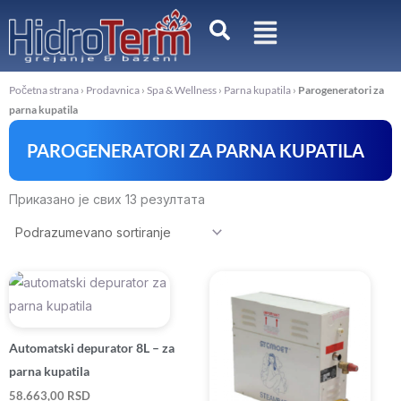
Pređi
na
sadržaj
Početna strana
›
Prodavnica
›
Spa & Wellness
›
Parna kupatila
›
Parogeneratori za
parna kupatila
PAROGENERATORI ZA PARNA KUPATILA
Приказано је свих 13 резултата
Automatski depurator 8L – za
parna kupatila
58.663,00
RSD