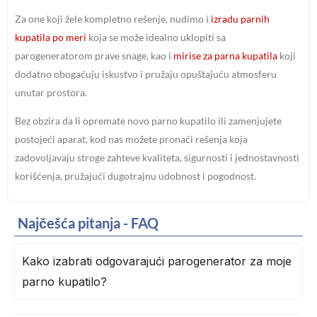
Za one koji žele kompletno rešenje, nudimo i
izradu parnih
kupatila po meri
koja se može idealno uklopiti sa
parogeneratorom prave snage, kao i
mirise za parna kupatila
koji
dodatno obogaćuju iskustvo i pružaju opuštajuću atmosferu
unutar prostora.
Bez obzira da li opremate novo parno kupatilo ili zamenjujete
postojeći aparat, kod nas možete pronaći rešenja koja
zadovoljavaju stroge zahteve kvaliteta, sigurnosti i jednostavnosti
korišćenja, pružajući dugotrajnu udobnost i pogodnost.
Najčešća pitanja - FAQ
Kako izabrati odgovarajući parogenerator za moje
parno kupatilo?