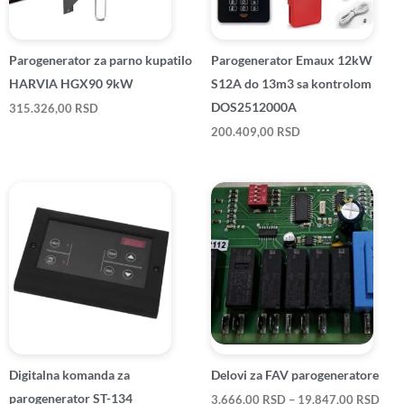
Parogenerator za parno kupatilo
Parogenerator Emaux 12kW
HARVIA HGX90 9kW
S12A do 13m3 sa kontrolom
DOS2512000A
315.326,00
RSD
200.409,00
RSD
Ras
cena
od
3.66
do
19.8
Digitalna komanda za
Delovi za FAV parogeneratore
parogenerator ST-134
3.666,00
RSD
–
19.847,00
RSD