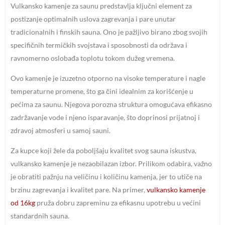
Vulkansko kamenje za saunu predstavlja ključni element za
postizanje optimalnih uslova zagrevanja i pare unutar
tradicionalnih i finskih sauna. Ono je pažljivo birano zbog svojih
specifičnih termičkih svojstava i sposobnosti da održava i
ravnomerno oslobađa toplotu tokom dužeg vremena.
Ovo kamenje je izuzetno otporno na visoke temperature i nagle
temperaturne promene, što ga čini idealnim za korišćenje u
pećima za saunu. Njegova porozna struktura omogućava efikasno
zadržavanje vode i njeno isparavanje, što doprinosi prijatnoj i
zdravoj atmosferi u samoj sauni.
Za kupce koji žele da poboljšaju kvalitet svog sauna iskustva,
vulkansko kamenje je nezaobilazan izbor. Prilikom odabira, važno
je obratiti pažnju na veličinu i količinu kamenja, jer to utiče na
brzinu zagrevanja i kvalitet pare. Na primer,
vulkansko kamenje
od 16kg
pruža dobru zapreminu za efikasnu upotrebu u većini
standardnih sauna.