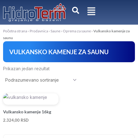
Pređi
na
sadržaj
Početna strana
›
Prodavnica
›
Saune
›
Oprema za saune
›
Vulkansko kamenje za
saunu
VULKANSKO KAMENJE ZA SAUNU
Prikazan jedan rezultat
Vulkansko kamenje 16kg
2.324,00
RSD