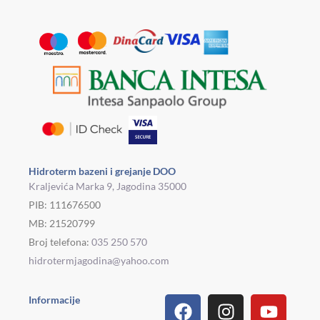
Hidroterm bazeni i grejanje DOO
Kraljevića Marka 9, Jagodina 35000
PIB: 111676500
MB: 21520799
Broj telefona:
035 250 570
hidrotermjagodina@yahoo.com
Facebook
Linkedin
Tiktok
Instagram
Viber
Pinterest
Youtu
What
Houz
Informacije