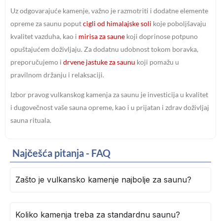
Uz odgovarajuće kamenje, važno je razmotriti i dodatne elemente
opreme za saunu poput
cigli od himalajske soli
koje poboljšavaju
kvalitet vazduha, kao i
mirisa za saune
koji doprinose potpuno
opuštajućem doživljaju. Za dodatnu udobnost tokom boravka,
preporučujemo i
drvene jastuke za saunu
koji pomažu u
pravilnom držanju i relaksaciji.
Izbor pravog vulkanskog kamenja za saunu je investicija u kvalitet
i dugovečnost vaše sauna opreme, kao i u prijatan i zdrav doživljaj
sauna rituala.
Najčešća pitanja - FAQ
Zašto je vulkansko kamenje najbolje za saunu?
Koliko kamenja treba za standardnu saunu?