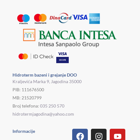
Hidroterm bazeni i grejanje DOO
Kraljevića Marka 9, Jagodina 35000
PIB: 111676500
MB: 21520799
Broj telefona:
035 250 570
hidrotermjagodina@yahoo.com
Facebook
Linkedin
Tiktok
Instagram
Viber
Pinterest
Youtu
What
Houz
Informacije