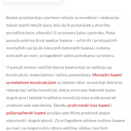
Bazeni predstavljaju savršeno rešenje za osveženje i relaksaciju
tokom toplih letnjih dana, bilo da ih postavljate u dvorištu
porodične kuće, vikendici ili za komercijalnu upotrebu. Naša
ponuda pokriva širok spektar bazena – od brzih i pristupačnih
montažnih opcija do luksuznih betonskih bazena i sistema
kreiranih po meri, prilagođenih vašim potrebama i prostoru.
U ponudi imamo različite tipove bazena koji se razlikuju po
konstrukciji, materijalima i načinu postavljanja.
Montažni bazeni
sa metalnom konstrukcijom
su idealan izbor za one koji žele brzo
rešenje bez velike investicije, dok je armirano-betonski bazen
dugotrajna i estetski kvalitetna investicija koja može povećati
vrednost vaše nekretnine. Takođe,
prohromski inox bazeni
i
polipropilenski bazeni
pružaju specifične prednosti poput
otpornosti i dugotrajnosti. Za prilagođene zahteve nudimo bazene
po meri, sa mogućnošću izbora veličine, oblika i završnih