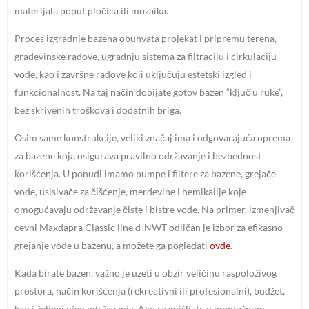
materijala poput pločica ili mozaika.
Proces izgradnje bazena obuhvata projekat i pripremu terena,
građevinske radove, ugradnju sistema za filtraciju i cirkulaciju
vode, kao i završne radove koji uključuju estetski izgled i
funkcionalnost. Na taj način dobijate gotov bazen “ključ u ruke”,
bez skrivenih troškova i dodatnih briga.
Osim same konstrukcije, veliki značaj ima i odgovarajuća oprema
za bazene koja osigurava pravilno održavanje i bezbednost
korišćenja. U ponudi imamo pumpe i filtere za bazene, grejače
vode, usisivače za čišćenje, merdevine i hemikalije koje
omogućavaju održavanje čiste i bistre vode. Na primer, izmenjivač
cevni Maxdapra Classic line d-NWT odličan je izbor za efikasno
grejanje vode u bazenu, a možete ga pogledati
ovde
.
Kada birate bazen, važno je uzeti u obzir veličinu raspoloživog
prostora, način korišćenja (rekreativni ili profesionalni), budžet,
kao i željeni nivo održavanja. Ako razmišljate o montažnom