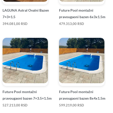
LAGUNA Astral Ovalni Bazen
Future Pool montažni
7×3×1.5
pravougaoni bazen 6x3x1.5m
394.081,00
RSD
479.313,00
RSD
Future Pool montažni
Future Pool montažni
pravougaoni bazen 7×3.5×1.5m
pravougaoni bazen 8x4x1.5m
527.213,00
RSD
599.219,00
RSD