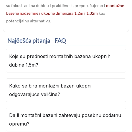
su fokusirani na dubinu i praktičnost, preporučujemo i
montažne
bazene nadzemne i ukopne dimenzija 1.2m i 1.32m
kao
potencijalnu alternativu.
Najčešća pitanja - FAQ
Koje su prednosti montažnih bazena ukopnih
dubine 1.5m?
Kako se bira montažni bazen ukopni
odgovarajuće veličine?
Da li montažni bazeni zahtevaju posebnu dodatnu
opremu?