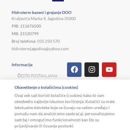
Hidroterm bazeni i grejanje DOO
Kraljevića Marka 9, Jagodina 35000
PIB: 111676500
MB: 21520799
Broj telefona:
035 250 570
hidrotermjagodina@yahoo.com
Facebook
Linkedin
Tiktok
Instagram
Viber
Pinterest
Youtu
What
Houz
Informacije
ČESTO POSTAVLJANA
PITANJA
Obaveštenje o kolačićima (cookies)
REKLAMACIJE I
Ovaj veb sajt koristi kolačiće (cookies) kako bi vam
POVRAT ROBE
obezbedio najbolje iskustvo korišćenja. Kolačići su male
tekstualne datoteke koje se čuvaju na vašem uređaju i
MOJA KARIJERA
pomažu nam da analiziramo saobraćaj, personalizujemo
sadržaj i omogućimo funkcionalnosti kao što su
USLOVI KORIŠĆENJA
prijavljivanje ili čuvanje postavki.