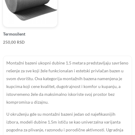
Termosilent
250,00
RSD
Montažni bazeni ukopni dubine 1.5 metara predstavljaju savršeno
rešenje za sve koji žele funkcionalan i estetski privlačan bazen u
svom dvorištu. Ova kategorija montažnih bazena namenjena je
kupcima koji cene kvalitet, dugotrajnost i komfor u kupanju, a
istovremeno žele da maksimalno iskoriste svoj prostor bez
kompromisa u dizajnu.
U okruženju gde su montažni bazeni jedan od najefikasnijih
izbora, modeli dubine 1.5m ističu se kao univerzalna varijanta
pogodna za plivanje, razonodu i porodične aktivnosti. Ugradnja