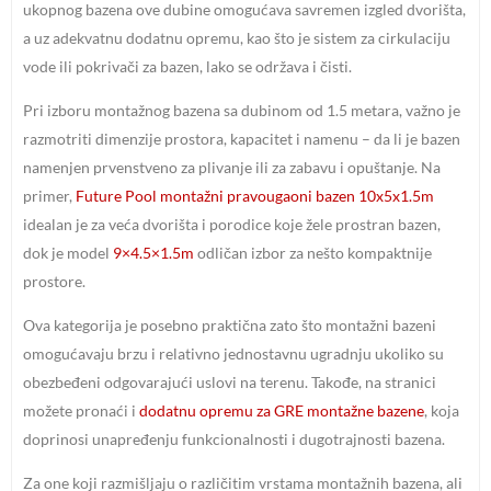
ukopnog bazena ove dubine omogućava savremen izgled dvorišta,
a uz adekvatnu dodatnu opremu, kao što je sistem za cirkulaciju
vode ili pokrivači za bazen, lako se održava i čisti.
Pri izboru montažnog bazena sa dubinom od 1.5 metara, važno je
razmotriti dimenzije prostora, kapacitet i namenu – da li je bazen
namenjen prvenstveno za plivanje ili za zabavu i opuštanje. Na
primer,
Future Pool montažni pravougaoni bazen 10x5x1.5m
idealan je za veća dvorišta i porodice koje žele prostran bazen,
dok je model
9×4.5×1.5m
odličan izbor za nešto kompaktnije
prostore.
Ova kategorija je posebno praktična zato što montažni bazeni
omogućavaju brzu i relativno jednostavnu ugradnju ukoliko su
obezbeđeni odgovarajući uslovi na terenu. Takođe, na stranici
možete pronaći i
dodatnu opremu za GRE montažne bazene
, koja
doprinosi unapređenju funkcionalnosti i dugotrajnosti bazena.
Za one koji razmišljaju o različitim vrstama montažnih bazena, ali