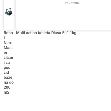
Robo
Multi action tableta Diasa 5u1 1kg
t
Nero
Mast
er
žičan
i za
pod i
zid
baze
na do
200
m2
1
4
9