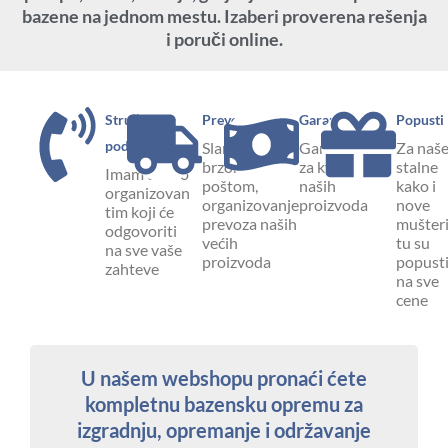
bazene na jednom mestu. Izaberi proverena rešenja
i poruči online.
Stručna
Prevoz
Garancija
Popusti
podrška
Slanje paketa
Garantujemo
Za naš
brzom
za kvalitet
stalne
Imam dobro
poštom,
naših
kako i
organizovan
organizovanje
proizvoda
nove
tim koji će
prevoza naših
mušteri
odgovoriti
većih
tu su
na sve vaše
proizvoda
popust
zahteve
na sve
cene
U našem webshopu pronaći ćete
kompletnu bazensku opremu za
izgradnju, opremanje i održavanje