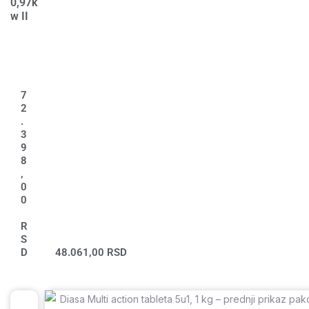
0,97k
w II
7
2
.
3
9
8
,
0
0
R
S
D
48.061,00
RSD