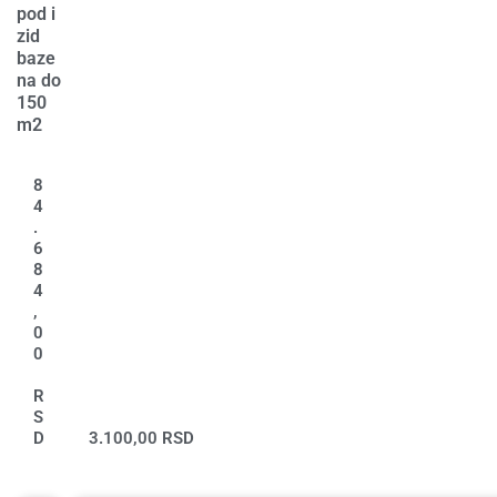
pod i
zid
baze
na do
150
m2
8
4
.
6
8
4
,
0
0
R
S
D
3.100,00
RSD