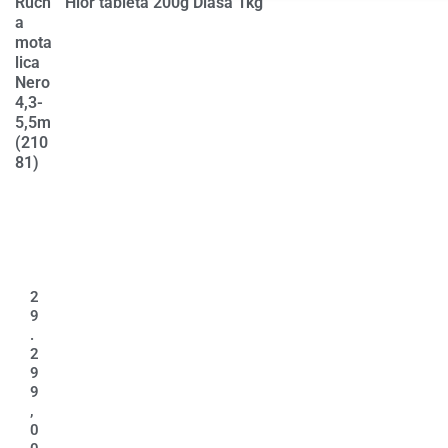
Ručn
Hlor tableta 200g Diasa 1kg
a
mota
lica
Nero
4,3-
5,5m
(210
81)
2
9
.
2
9
9
,
0