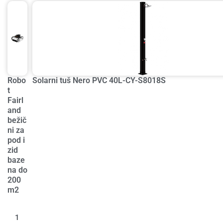
Robo
Solarni tuš Nero PVC 40L-CY-S8018S
t
Fairl
and
bežič
ni za
pod i
zid
baze
na do
200
m2
1