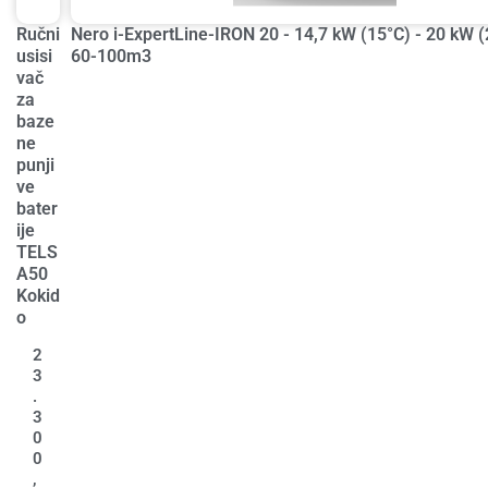
Ručni
Nero i-ExpertLine-IRON 20 - 14,7 kW (15°C) - 20 kW (
usisi
60-100m3
vač
za
baze
ne
punji
ve
bater
ije
TELS
A50
Kokid
o
2
3
.
3
0
0
,