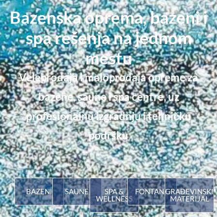
Bazenska oprema, bazeni i
spa rešenja na jednom
mestu
Veleprodaja i maloprodaja opreme za
bazene, saune i spa centre, uz
profesionalnu izgradnju
i tehničku
podršku
BAZENI
SAUNE
SPA &
FONTANE
GRAĐEVINSKI
WELLNESS
MATERIJAL