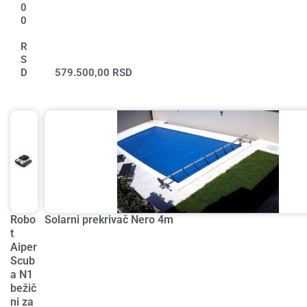
0
0
R
S
D
579.500,00
RSD
Robo
Solarni prekrivač Nero 4m
t
Aiper
Scub
a N1
bežič
ni za