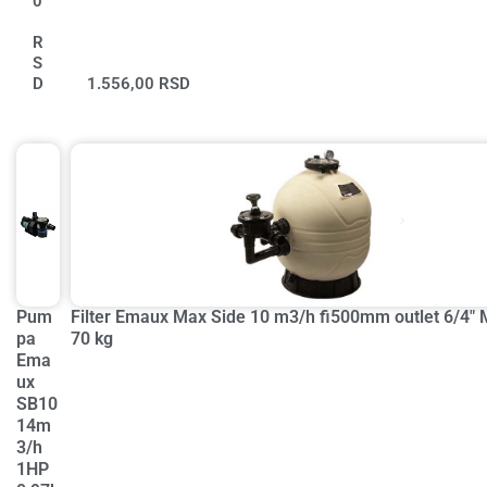
0
R
S
D
1.556,00
RSD
Pum
Filter Emaux Max Side 10 m3/h fi500mm outlet 6/4"
pa
70 kg
Ema
ux
SB10
14m
3/h
1HP