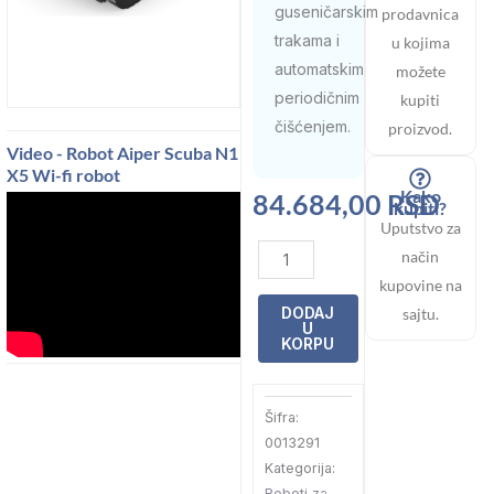
guseničarskim
prodavnica
trakama i
u kojima
automatskim
možete
periodičnim
kupiti
čišćenjem.
proizvod.
Video - Robot Aiper Scuba N1
X5 Wi-fi robot
Kako
84.684,00
RSD
kupiti?
Uputstvo za
Robot
način
Aiper
kupovine na
Scuba
DODAJ
sajtu.
U
N1
KORPU
bežični
za
Šifra:
pod
0013291
i
Kategorija:
zid
Roboti za