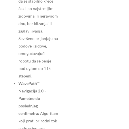
da se stabilno kreće
čak i po najstrmijim
zidovima ili neravnom
dnu, bez klizanja ili
zaglavljivanja.
Savršeno prijanjaju na
podove i zidove,
omogućavajući
robotu da se penje
pod uglom do 115
stepeni.
WavePath™
Navigacija 2.0 –
Pametno do
poslednjeg
centimetra:
Algoritam
koji prati prirodni tok
vode osigurava