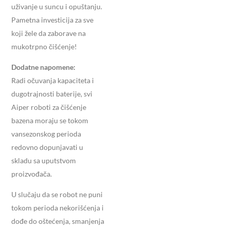
uživanje u suncu i opuštanju.
Pametna investicija za sve
koji žele da zaborave na
mukotrpno čišćenje!
Dodatne napomene:
Radi očuvanja kapaciteta i
dugotrajnosti baterije, svi
Aiper roboti za čišćenje
bazena moraju se tokom
vansezonskog perioda
redovno dopunjavati u
skladu sa uputstvom
proizvođača.
U slučaju da se robot ne puni
tokom perioda nekorišćenja i
dođe do oštećenja, smanjenja