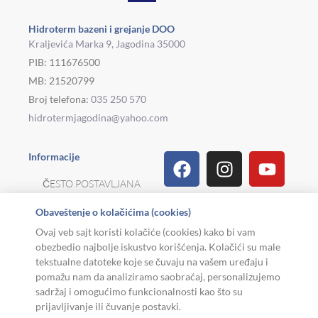
Hidroterm bazeni i grejanje DOO
Kraljevića Marka 9, Jagodina 35000
PIB: 111676500
MB: 21520799
Broj telefona:
035 250 570
hidrotermjagodina@yahoo.com
Facebook
Linkedin
Tiktok
Instagram
Viber
Pinterest
Youtu
What
Houz
Informacije
ČESTO POSTAVLJANA
PITANJA
Obaveštenje o kolačićima (cookies)
REKLAMACIJE I
Ovaj veb sajt koristi kolačiće (cookies) kako bi vam
POVRAT ROBE
obezbedio najbolje iskustvo korišćenja. Kolačići su male
tekstualne datoteke koje se čuvaju na vašem uređaju i
MOJA KARIJERA
pomažu nam da analiziramo saobraćaj, personalizujemo
sadržaj i omogućimo funkcionalnosti kao što su
USLOVI KORIŠĆENJA
prijavljivanje ili čuvanje postavki.