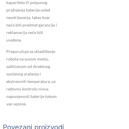
kapaciteta ili potpunog
pražnjenja baterije usled
neodržavanja, takav kvar
neće biti predmet garancije i
reklamacija neće biti
uvažena.
Preporučuje se skladištenje
robota na suvom mestu,
zaštićenom od direktnog
sunčevog zračenja i
ekstremnih temperatura, uz
redovnu kontrolu nivoa
napunjenosti baterije tokom
van sezone.
Povezani proizvodi