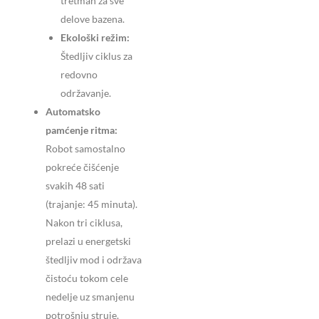
tretman za sve
delove bazena.
Ekološki režim:
Štedljiv ciklus za
redovno
održavanje.
Automatsko
pamćenje ritma:
Robot samostalno
pokreće čišćenje
svakih 48 sati
(trajanje: 45 minuta).
Nakon tri ciklusa,
prelazi u energetski
štedljiv mod i održava
čistoću tokom cele
nedelje uz smanjenu
potrošnju struje.