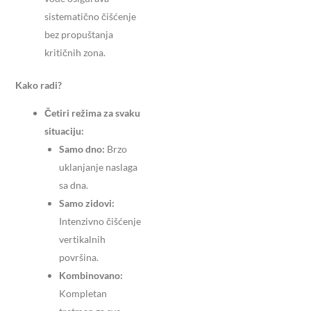
sistematično čišćenje
bez propuštanja
kritičnih zona.
Kako radi?
Četiri režima za svaku
situaciju:
Samo dno:
Brzo
uklanjanje naslaga
sa dna.
Samo zidovi:
Intenzivno čišćenje
vertikalnih
površina.
Kombinovano:
Kompletan