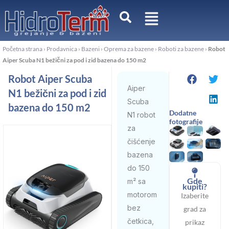
Pređi
na
sadržaj
Početna strana
›
Prodavnica
›
Bazeni
›
Oprema za bazene
›
Roboti za bazene
›
Robot
Aiper Scuba N1 bežični za pod i zid bazena do 150 m2
Robot Aiper Scuba
Aiper
N1 bežični za pod i zid
Scuba
bazena do 150 m2
Dodatne
N1 robot
fotografije
za
čišćenje
bazena
do 150
Gde
m² sa
kupiti?
motorom
Izaberite
bez
grad za
četkica,
prikaz