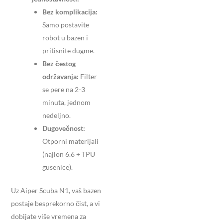
Bez komplikacija:
Samo postavite
robot u bazen i
pritisnite dugme.
Bez čestog
održavanja:
Filter
se pere na 2-3
minuta, jednom
nedeljno.
Dugovečnost:
Otporni materijali
(najlon 6.6 + TPU
gusenice).
Uz Aiper Scuba N1, vaš bazen
postaje besprekorno čist, a vi
dobijate više vremena za