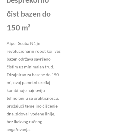
čist bazen do
150 m²
Aiper Scuba N1 je
revolucionarni robot koji vaš
bazen održava savršeno
čistim uz minimalan trud.
Dizajniran za bazene do 150
m², ovaj pametni uređaj
kombinuje najnoviju
tehnologiju sa praktičnošću,
pružajući temeljno čišćenje
dna, zidova i vodene linije,
bez ikakvog ručnog
angažovanja.