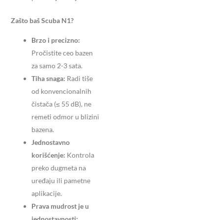
Zašto baš Scuba N1?
Brzo i precizno:
Pročistite ceo bazen
za samo 2-3 sata.
Tiha snaga:
Radi tiše
od konvencionalnih
čistača (≤ 55 dB), ne
remeti odmor u blizini
bazena.
Jednostavno
korišćenje:
Kontrola
preko dugmeta na
uređaju ili pametne
aplikacije.
Prava mudrost je u
jednostavnosti: