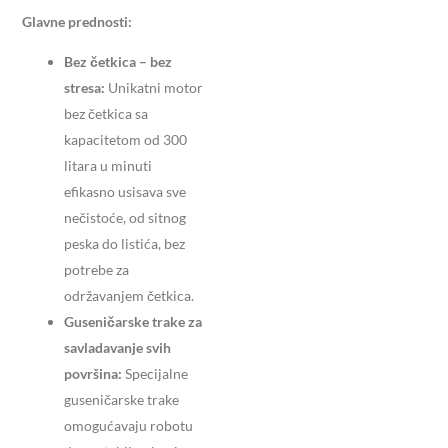
Glavne prednosti:
Bez četkica – bez
stresa:
Unikatni motor
bez četkica sa
kapacitetom od 300
litara u minuti
efikasno usisava sve
nečistoće, od sitnog
peska do listića, bez
potrebe za
održavanjem četkica.
Guseničarske trake za
savladavanje svih
površina:
Specijalne
guseničarske trake
omogućavaju robotu