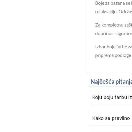
Boje za bazene se k
relaksaciju. Održa
Za kompletnu zašt
doprinosi sigurnos
Izbor boje farbe z
priprema podloge z
Najčešća pitanj
Koju boju farbu i
Kako se pravilno