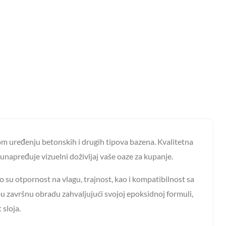
kom uređenju betonskih i drugih tipova bazena. Kvalitetna
 unapređuje vizuelni doživljaj vaše oaze za kupanje.
o su otpornost na vlagu, trajnost, kao i kompatibilnost sa
pu završnu obradu zahvaljujući svojoj epoksidnoj formuli,
 sloja.