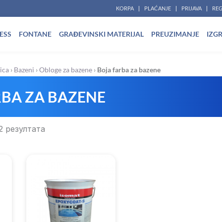
KORPA
PLAĆANJE
PRIJAVA
REG
ESS
FONTANE
GRAĐEVINSKI MATERIJAL
PREUZIMANJE
IZG
ica
›
Bazeni
›
Obloge za bazene
›
Boja farba za bazene
RBA ZA BAZENE
2 резултата
RSD
 RSD