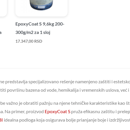
EpoxyCoat S 9,6kg 200-
a
300g/m2 za 1 sloj
17.347,00
RSD
ne predstavlja specijalizovano rešenje namenjeno zaštiti i estets
titi površinu bazena od vode, hemikalija i vremenskih uslova, već i
rbe važno je obratiti pažnju na njene tehničke karakteristike kao št
a. Na primer, proizvod
EpoxyCoat S
pruža efikasnu zaštitu i prele
BI
idealna podloga koja osigurava bolje prianjanje boje i izdržljivost