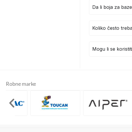
Da li boja za baze
Koliko često treb
Mogu li se korist
Robne marke