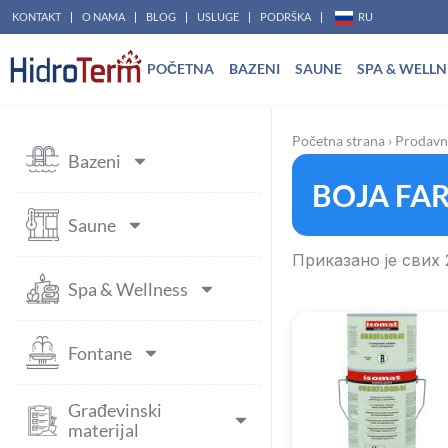
Pređi
KONTAKT
O NAMA
BLOG
USLUGE
PODRŠKA
RU
na
POČETNA
BAZENI
SAUNE
SPA & WELLN
sadržaj
Početna strana
›
Prodavn
Bazeni
BOJA FA
Saune
Приказано је свих 
Spa & Wellness
Raspon
cena:
Fontane
od
8.312,00 
do
Građevinski
17.980,00
materijal