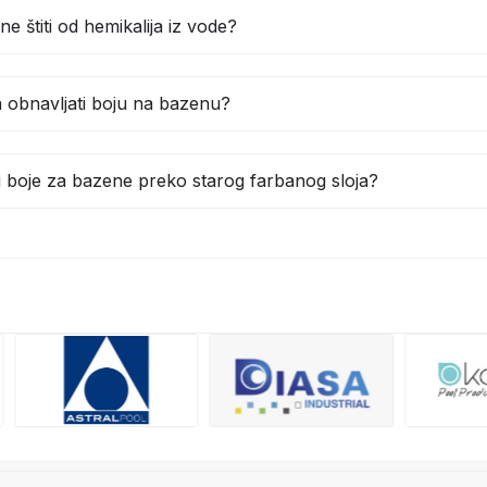
ne štiti od hemikalija iz vode?
a obnavljati boju na bazenu?
iti boje za bazene preko starog farbanog sloja?