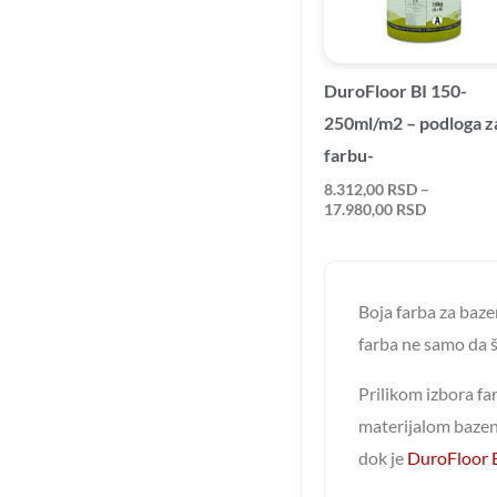
DuroFloor BI 150-
250ml/m2 – podloga z
farbu-
8.312,00
RSD
–
17.980,00
RSD
Boja farba za baze
farba ne samo da š
Prilikom izbora fa
materijalom bazen
dok je
DuroFloor 