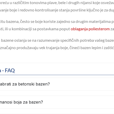
reću u različitim tonovima plave, bele i drugih nijansi koje osvežav
vanje boje i redovno kontrolisanje stanja površine ključno je za d
itu bazena, često se boje koriste zajedno sa drugim materijalima 
ti, ili u kombinaciji sa postavkama poput
oblaganja poliesterom
za
a bazene oslanja se na razumevanje specifičnih potreba vašeg bazena
načajno produžavaju vek trajanja boje, čineći bazen lepim i zašti
a - FAQ
zabrati za betonski bazen?
 nanosi boja za bazen?