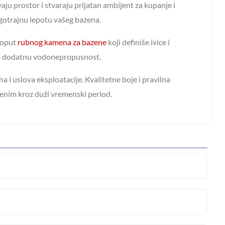
aju prostor i stvaraju prijatan ambijent za kupanje i
ugotrajnu lepotu vašeg bazena.
poput
rubnog kamena za bazene
koji definiše ivice i
 dodatnu vodonepropusnost.
 i uslova eksploatacije. Kvalitetne boje i pravilna
ćenim kroz duži vremenski period.