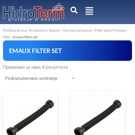
Pređi
na
sadržaj
Početna strana
›
Prodavnica
›
Bazeni
›
Oprema za bazene
›
Filter setovi-Pumpa i
filter
›
Emaux filter set
EMAUX FILTER SET
Приказано је свих 6 резултата