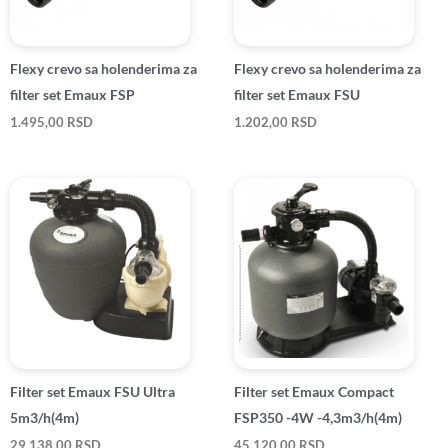
Flexy crevo sa holenderima za
Flexy crevo sa holenderima za
filter set Emaux FSP
filter set Emaux FSU
1.495,00
RSD
1.202,00
RSD
Filter set Emaux FSU Ultra
Filter set Emaux Compact
5m3/h(4m)
FSP350 -4W -4,3m3/h(4m)
29.138,00
RSD
45.120,00
RSD