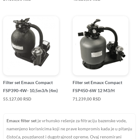
Filter set Emaux Compact
Filter set Emaux Compact
FSP390-4W- 10,5m3/h (4m)
FSP450-6W 12 M3/H
55.127,00
RSD
71.239,00
RSD
Emaux filter set
je vrhunsko rešenje za filtraciju bazenske vode,
namenjeno korisnicima koji ne prave kompromis kada je u pitanju
čistoća, pouzdanost i dugotrajnost opreme. Ovaj renomirani