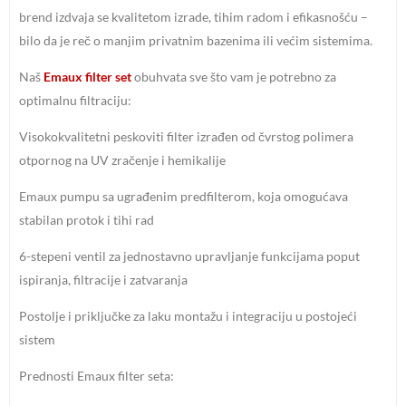
brend izdvaja se kvalitetom izrade, tihim radom i efikasnošću –
bilo da je reč o manjim privatnim bazenima ili većim sistemima.
Naš
Emaux filter set
obuhvata sve što vam je potrebno za
optimalnu filtraciju:
Visokokvalitetni peskoviti filter izrađen od čvrstog polimera
otpornog na UV zračenje i hemikalije
Emaux pumpu sa ugrađenim predfilterom, koja omogućava
stabilan protok i tihi rad
6-stepeni ventil za jednostavno upravljanje funkcijama poput
ispiranja, filtracije i zatvaranja
Postolje i priključke za laku montažu i integraciju u postojeći
sistem
Prednosti Emaux filter seta: