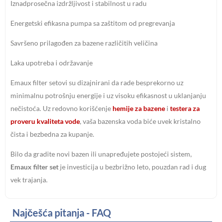
Iznadprosečna izdržljivost i stabilnost u radu
Energetski efikasna pumpa sa zaštitom od pregrevanja
Savršeno prilagođen za bazene različitih veličina
Laka upotreba i održavanje
Emaux filter setovi su dizajnirani da rade besprekorno uz
minimalnu potrošnju energije i uz visoku efikasnost u uklanjanju
nečistoća. Uz redovno korišćenje
hemije za bazene
i
testera za
proveru kvaliteta vode
, vaša bazenska voda biće uvek kristalno
čista i bezbedna za kupanje.
Bilo da gradite novi bazen ili unapređujete postojeći sistem,
Emaux filter set
je investicija u bezbrižno leto, pouzdan rad i dug
vek trajanja.
Najčešća pitanja - FAQ