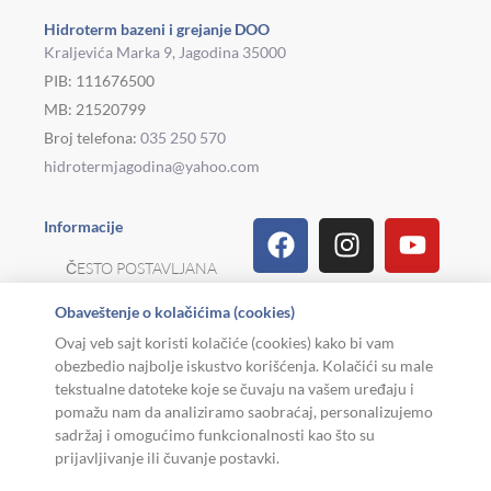
Hidroterm bazeni i grejanje DOO
Kraljevića Marka 9, Jagodina 35000
PIB: 111676500
MB: 21520799
Broj telefona:
035 250 570
hidrotermjagodina@yahoo.com
Facebook
Linkedin
Tiktok
Instagram
Viber
Pinterest
Youtu
What
Houz
Informacije
ČESTO POSTAVLJANA
PITANJA
Obaveštenje o kolačićima (cookies)
REKLAMACIJE I
Ovaj veb sajt koristi kolačiće (cookies) kako bi vam
POVRAT ROBE
obezbedio najbolje iskustvo korišćenja. Kolačići su male
tekstualne datoteke koje se čuvaju na vašem uređaju i
MOJA KARIJERA
pomažu nam da analiziramo saobraćaj, personalizujemo
sadržaj i omogućimo funkcionalnosti kao što su
USLOVI KORIŠĆENJA
prijavljivanje ili čuvanje postavki.