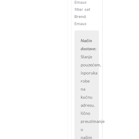
Emaux
filter set
Brend:
Emaux
Način
dostave:
Slanje
pouzećem,
isporuka
robe
na
kućnu
adresu,
lično
preuzimanje
u
našim