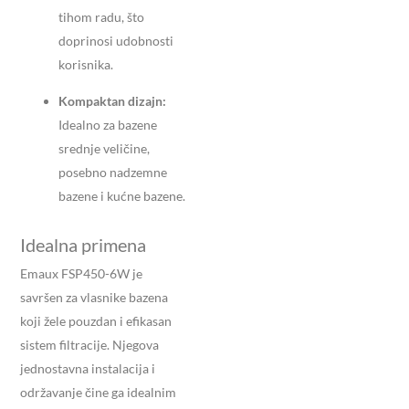
tihom radu, što
doprinosi udobnosti
korisnika.
Kompaktan dizajn:
Idealno za bazene
srednje veličine,
posebno nadzemne
bazene i kućne bazene.
Idealna primena
Emaux FSP450-6W je
savršen za vlasnike bazena
koji žele pouzdan i efikasan
sistem filtracije.
Njegova
jednostavna instalacija i
održavanje čine ga idealnim