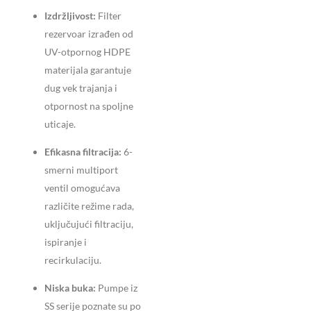
Izdržljivost:
Filter
rezervoar izrađen od
UV-otpornog HDPE
materijala garantuje
dug vek trajanja i
otpornost na spoljne
uticaje.
Efikasna filtracija:
6-
smerni multiport
ventil omogućava
različite režime rada,
uključujući filtraciju,
ispiranje i
recirkulaciju.
Niska buka:
Pumpe iz
SS serije poznate su po