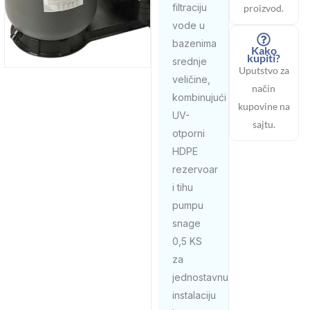
filtraciju
proizvod.
vode u
bazenima
Kako
kupiti?
srednje
Uputstvo za
veličine,
način
kombinujući
kupovine na
UV-
sajtu.
otporni
HDPE
rezervoar
i tihu
pumpu
snage
0,5 KS
za
jednostavnu
instalaciju