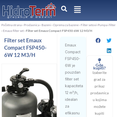
Пређи
на
садржај
Početna strana
›
Prodavnica
›
Bazeni
›
Oprema za bazene
›
Filter setovi-Pumpa i filter
›
Emaux filter set
›
Filter set Emaux Compact FSP450-6W 12 M3/H
Filter set Emaux
Emaux
Compact FSP450-
Compact
6W 12 M3/H
FSP450-
Gde
6W je
kupiti?
pouzdan
Izaberite
filter set
grad za
kapaciteta
prikaz
12 m³/h,
prodavnica
idealan
u kojima
za
možete
efikasnu
kupiti