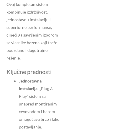
Ovaj kompletan sistem
kombinuje izdržljivost,
jednostavnu instalaciju i
superiorne performanse,
čineći ga savršenim izborom
za vlasnike bazena koji traže
pouzdano i dugotrajno
rešenje.
Ključne prednosti
Jednostavna
instalacija:
„Plug &
Play“ sistem sa
unapred montiranim
cevovodom i bazom
omogućava brzo i lako
postavljanje.