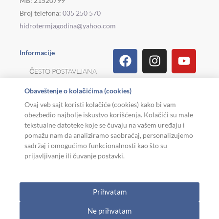
MB: 21520799
Broj telefona:
035 250 570
hidrotermjagodina@yahoo.com
Facebook
Linkedin
Tiktok
Instagram
Viber
Pinterest
Youtu
What
Houz
Informacije
ČESTO POSTAVLJANA
PITANJA
Obaveštenje o kolačićima (cookies)
REKLAMACIJE I
Ovaj veb sajt koristi kolačiće (cookies) kako bi vam
POVRAT ROBE
obezbedio najbolje iskustvo korišćenja. Kolačići su male
tekstualne datoteke koje se čuvaju na vašem uređaju i
MOJA KARIJERA
pomažu nam da analiziramo saobraćaj, personalizujemo
sadržaj i omogućimo funkcionalnosti kao što su
USLOVI KORIŠĆENJA
prijavljivanje ili čuvanje postavki.
Copyright © 2026. Hidroterm Jagodina
Prihvatam
W
0
Cart
Ne prihvatam
h
AKCIJA
KATEGORIJE
KORISNIK