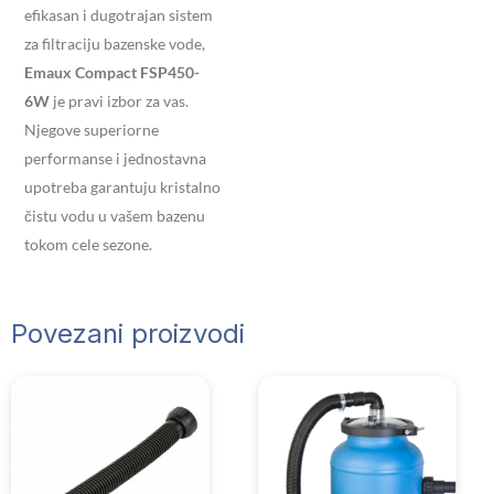
efikasan i dugotrajan sistem
za filtraciju bazenske vode,
Emaux Compact FSP450-
6W
je pravi izbor za vas.
Njegove superiorne
performanse i jednostavna
upotreba garantuju kristalno
čistu vodu u vašem bazenu
tokom cele sezone.
Povezani proizvodi