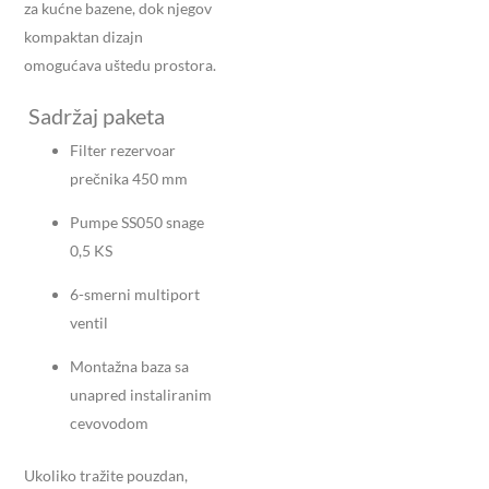
za kućne bazene, dok njegov
kompaktan dizajn
omogućava uštedu prostora.
Sadržaj paketa
Filter rezervoar
prečnika 450 mm
Pumpe SS050 snage
0,5 KS
6-smerni multiport
ventil
Montažna baza sa
unapred instaliranim
cevovodom
Ukoliko tražite pouzdan,