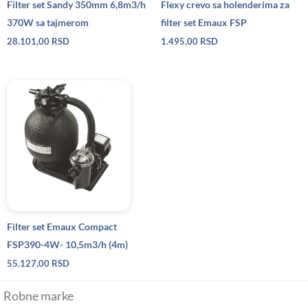
Filter set Sandy 350mm 6,8m3/h
Flexy crevo sa holenderima za
370W sa tajmerom
filter set Emaux FSP
28.101,00
RSD
1.495,00
RSD
Filter set Emaux Compact
FSP390-4W- 10,5m3/h (4m)
55.127,00
RSD
Robne marke