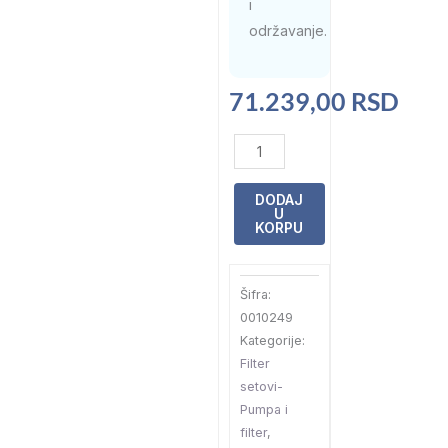
i
održavanje.
71.239,00
RSD
Filter
set
Emaux
DODAJ
U
Compact
KORPU
FSP450-
6W
Šifra:
12
0010249
M3/H
Kategorije:
количина
Filter
setovi-
Pumpa i
filter
,