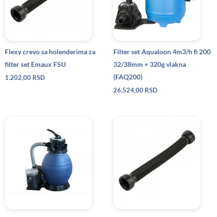
Flexy crevo sa holenderima za
Filter set Aqualoon 4m3/h fi 200
filter set Emaux FSU
32/38mm + 320g vlakna
(FAQ200)
1.202,00
RSD
26.524,00
RSD