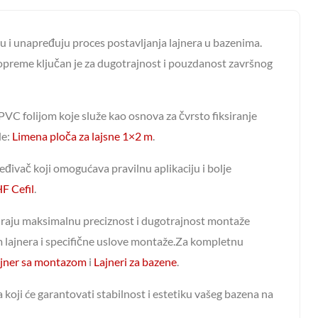
 i unapređuju proces postavljanja lajnera u bazenima.
or opreme ključan je za dugotrajnost i pouzdanost završnog
VC folijom koje služe kao osnova za čvrsto fiksiranje
de:
Limena ploča za lajsne 1×2 m
.
eđivač koji omogućava pravilnu aplikaciju i bolje
HF Cefil
.
uraju maksimalnu preciznost i dugotrajnost montaže
om lajnera i specifične uslove montaže.Za kompletnu
jner sa montazom
i
Lajneri za bazene
.
koji će garantovati stabilnost i estetiku vašeg bazena na