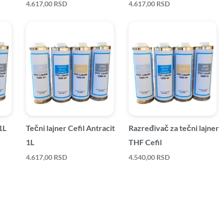
4.617,00
RSD
4.617,00
RSD
1L
Tečni lajner Cefil Antracit
Razređivač za tečni lajner
1L
THF Cefil
4.617,00
RSD
4.540,00
RSD