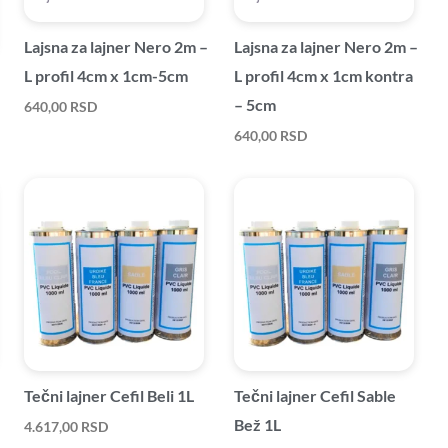
Lajsna za lajner Nero 2m –
Lajsna za lajner Nero 2m –
L profil 4cm x 1cm-5cm
L profil 4cm x 1cm kontra
– 5cm
640,00
RSD
640,00
RSD
Tečni lajner Cefil Beli 1L
Tečni lajner Cefil Sable
Bež 1L
4.617,00
RSD