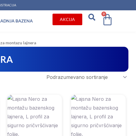
ISTRACIJA
0
Cart
AKCIJA
RADNJA BAZENA
za montazu lajnera
ERA