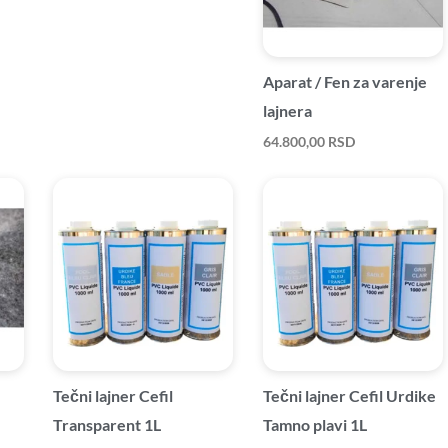
Aparat / Fen za varenje
lajnera
64.800,00
RSD
Tečni lajner Cefil
Tečni lajner Cefil Urdike
Transparent 1L
Tamno plavi 1L