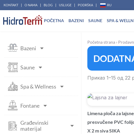
Пређи
KONTAKT
O NAMA
BLOG
USLUGE
PODRŠKA
RU
на
POČETNA
BAZENI
SAUNE
SPA & WELLN
садржај
Početna strana
›
Prodavn
Bazeni
DODATNA
Saune
Приказ 1–15 од 22 
Spa & Wellness
Fontane
Limena ploča za lajsne
presvučene PVC folij
Građevinski
materijal
X 2 m siva SIKA