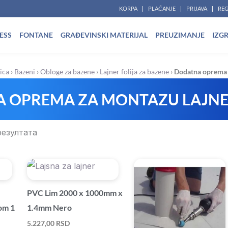
KORPA
PLAĆANJE
PRIJAVA
REG
ESS
FONTANE
GRAĐEVINSKI MATERIJAL
PREUZIMANJE
IZG
ica
›
Bazeni
›
Obloge za bazene
›
Lajner folija za bazene
›
Dodatna oprema 
 OPREMA ZA MONTAZU LAJN
резултата
PVC Lim 2000 x 1000mm x
om 1
1.4mm Nero
5.227,00
RSD