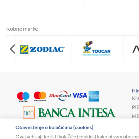
Robne marke
Hid
Kra
PI
MB
Bro
Obaveštenje o kolačićima (cookies)
hi
Ovaj veb sajt koristi kolačiće (cookies) kako bi vam obezbe