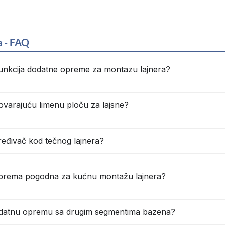
a - FAQ
funkcija dodatne opreme za montazu lajnera?
ovarajuću limenu ploču za lajsne?
zređivač kod tečnog lajnera?
 oprema pogodna za kućnu montažu lajnera?
odatnu opremu sa drugim segmentima bazena?