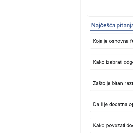
Najčešća pitanj
Koja je osnovna 
Kako izabrati odg
Zašto je bitan ra
Da li je dodatna
Kako povezati d