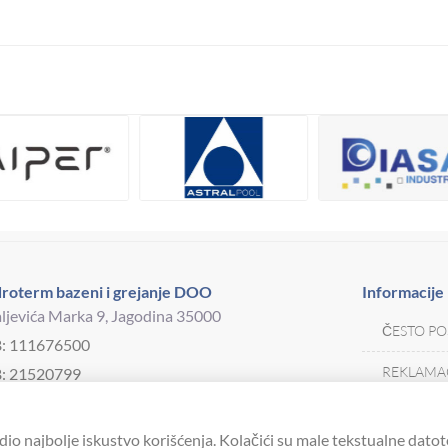
roterm bazeni i grejanje DOO
Informacije
ljevića Marka 9, Jagodina 35000
ČESTO PO
B: 111676500
REKLAMAC
: 21520799
j telefona:
035 250 570
MOJA KAR
drotermjagodina@yahoo.com
dio najbolje iskustvo korišćenja. Kolačići su male tekstualne datot