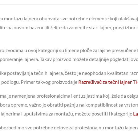
 montazu lajnera obuhvata sve potrebne elemente koji olakšavaju
adite na novom bazenu ili želite da zamenite stari lajner, pravi izb
izvodima u ovoj kategoriji su limene ploče za lajsne presvučene P
u pomeranje lajnera. Takav proizvod možete detaljnije pogledati ov
ike postavljanja tečnih lajnera, često je neophodan kvalitetan razr
na podlogu. Primer takvog proizvoda je
Razređivač za tečni lajner T
a je namenjena profesionalcima i entuzijastima koji žele da osig
izbora opreme, važno je obratiti pažnju na kompatibilnost sa vrst
lajnerima i uputstvima za montažu, možete posetiti i kategorije
La
 obezbedimo sve potrebne delove za profesionalnu montažu lajnera 