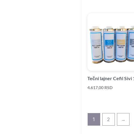
Tečni lajner Cefil Sivi 
4.617,00
RSD
1
2
→