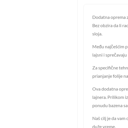
Dodatna oprema za
Bez obzira da li r
sloja.
Među najčešćim pro
lajsni i sprečavaj
Za specifične tehn
prianjanje folije 
Ova dodatna oprem
lajnera. Prilikom 
ponudu bazena sa 
Naš cilj je da vam
duže vreme.