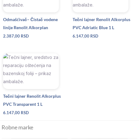
Odmašćivač– Čistač vodene
Tečni lajner Renolit Alkorplus
linije Renolit Alkorplan
PVC Adriatic Blue 1 L
2.387,00
RSD
6.147,00
RSD
Tečni lajner Renolit Alkorplus
PVC Transparent 1 L
6.147,00
RSD
Robne marke