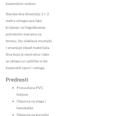
bazenskom vodom.
Standardna dimenzija 1 × 2
metra omogućava lako
krojenje i prilagođavanje
potrebnim merama na
terenu, što olakšava montažu
i smanjuje otpad materijala.
Siva boja je neutralna i lako
se uklapa uz različite vrste
bazenskih lajsni i obloga.
Prednosti
Presvučena PVC
folijom
Otporna na vlagu i
hemikalije
Otporna na koroziju