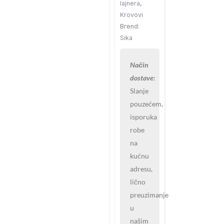
siva
lajnera
,
SIKA
Krovovi
količina
Brend:
Sika
Način
dostave:
Slanje
pouzećem,
isporuka
robe
na
kućnu
adresu,
lično
preuzimanje
u
našim