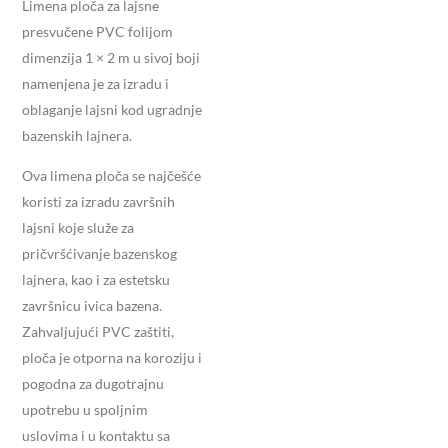
Limena ploča za lajsne
presvučene PVC folijom
dimenzija 1 × 2 m u sivoj boji
namenjena je za izradu i
oblaganje lajsni kod ugradnje
bazenskih lajnera.
Ova limena ploča se najčešće
koristi za izradu završnih
lajsni koje služe za
pričvršćivanje bazenskog
lajnera, kao i za estetsku
završnicu ivica bazena.
Zahvaljujući PVC zaštiti,
ploča je otporna na koroziju i
pogodna za dugotrajnu
upotrebu u spoljnim
uslovima i u kontaktu sa