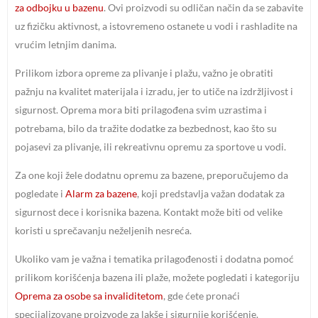
za odbojku u bazenu
. Ovi proizvodi su odličan način da se zabavite
uz fizičku aktivnost, a istovremeno ostanete u vodi i rashladite na
vrućim letnjim danima.
Prilikom izbora opreme za plivanje i plažu, važno je obratiti
pažnju na kvalitet materijala i izradu, jer to utiče na izdržljivost i
sigurnost. Oprema mora biti prilagođena svim uzrastima i
potrebama, bilo da tražite dodatke za bezbednost, kao što su
pojasevi za plivanje, ili rekreativnu opremu za sportove u vodi.
Za one koji žele dodatnu opremu za bazene, preporučujemo da
pogledate i
Alarm za bazene
, koji predstavlja važan dodatak za
sigurnost dece i korisnika bazena. Kontakt može biti od velike
koristi u sprečavanju neželjenih nesreća.
Ukoliko vam je važna i tematika prilagođenosti i dodatna pomoć
prilikom korišćenja bazena ili plaže, možete pogledati i kategoriju
Oprema za osobe sa invaliditetom
, gde ćete pronaći
specijalizovane proizvode za lakše i sigurnije korišćenje.