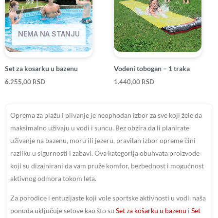
NEMA NA STANJU
Set za kosarku u bazenu
Vodeni tobogan – 1 traka
6.255,00
RSD
1.440,00
RSD
Oprema za plažu i plivanje je neophodan izbor za sve koji žele da
maksimalno uživaju u vodi i suncu. Bez obzira da li planirate
uživanje na bazenu, moru ili jezeru, pravilan izbor opreme čini
razliku u sigurnosti i zabavi. Ova kategorija obuhvata proizvode
koji su dizajnirani da vam pruže komfor, bezbednost i mogućnost
aktivnog odmora tokom leta.
Za porodice i entuzijaste koji vole sportske aktivnosti u vodi, naša
ponuda uključuje setove kao što su
Set za košarku u bazenu
i
Set