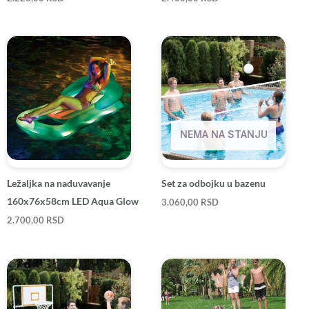
NEMA NA STANJU
Ležaljka na naduvavanje
Set za odbojku u bazenu
160x76x58cm LED Aqua Glow
3.060,00
RSD
2.700,00
RSD