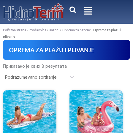
Pređi
na
sadržaj
Početna strana
›
Prodavnica
›
Bazeni
›
Oprema za bazene
›
Oprema za plažu i
plivanje
OPREMA ZA PLAŽU I PLIVANJE
Приказано је свих 8 резултата