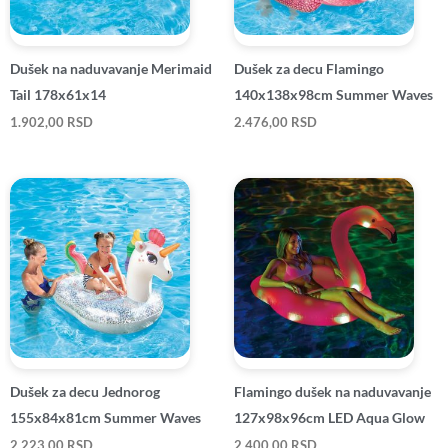
Dušek na naduvavanje Merimaid
Dušek za decu Flamingo
Tail 178x61x14
140x138x98cm Summer Waves
1.902,00
RSD
2.476,00
RSD
Dušek za decu Jednorog
Flamingo dušek na naduvavanje
155x84x81cm Summer Waves
127x98x96cm LED Aqua Glow
2.223,00
RSD
2.400,00
RSD