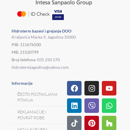
Hidroterm bazeni i grejanje DOO
Kraljevića Marka 9, Jagodina 35000
PIB: 111676500
MB: 21520799
Broj telefona:
035 250 570
hidrotermjagodina@yahoo.com
Facebook
Linkedin
Tiktok
Instagram
Viber
Pinterest
Youtu
What
Houz
Informacije
ČESTO POSTAVLJANA
PITANJA
REKLAMACIJE I
POVRAT ROBE
MOJA KARIJERA