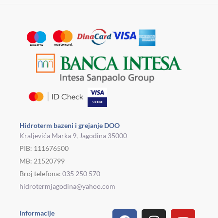
Hidroterm bazeni i grejanje DOO
Kraljevića Marka 9, Jagodina 35000
PIB: 111676500
MB: 21520799
Broj telefona:
035 250 570
hidrotermjagodina@yahoo.com
Facebook
Linkedin
Tiktok
Instagram
Viber
Pinterest
Youtu
What
Houz
Informacije