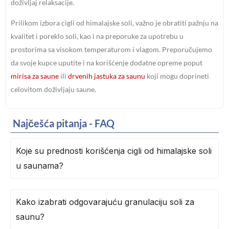
doživljaj relaksacije.
Prilikom izbora cigli od himalajske soli, važno je obratiti pažnju na
kvalitet i poreklo soli, kao i na preporuke za upotrebu u
prostorima sa visokom temperaturom i vlagom. Preporučujemo
da svoje kupce uputite i na korišćenje dodatne opreme poput
mirisa za saune
ili
drvenih jastuka za saunu
koji mogu doprineti
celovitom doživljaju saune.
Najčešća pitanja - FAQ
Koje su prednosti korišćenja cigli od himalajske soli
u saunama?
Kako izabrati odgovarajuću granulaciju soli za
saunu?