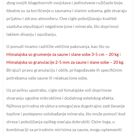
zbog svojih blagotvornih svojstava i jedinstvene ružičaste boje.
Idealne su za korišćenje u saunama i slanim sobama, gde stvaraju
prijatnu i zdravu atmosferu. Ove cigle poboljšavaju kvalitet
vazduha otpuštajući negativne jone i minerale, što doprinosi
lakšem disanju i opuštanju.
U ponudi imamo različite veličine pakovanja, kao što su
Himalajska so grumenje za saune i slane sobe 3-5 cm – 20 kg
i
Himalajska so granulacije 2-5 mm za saune i slane sobe – 20 kg
.
Birajući pravu granulaciju i oblik, prilagođavate ih specifičnim
potrebama vaše saune ili relaksacione sobe.
Uz pravilnu upotrebu, cigle od himalajske soli doprinose
stvaranju ugodne mikroklime i dodatnog estetskog efekta.
Njihova prirodna struktura omogućava dugotrajno zadržavanje
topline i postepeno oslobađanje minerala, što može pomoći kod
stresa i poboljšanja opšteg osećaja dobrobiti. Osim toga, u
kombinaciji sa prirodnim mirisima za saune, mogu oplemeniti