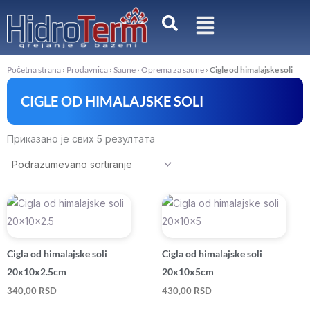
Pređi
na
sadržaj
Početna strana
›
Prodavnica
›
Saune
›
Oprema za saune
›
Cigle od himalajske soli
CIGLE OD HIMALAJSKE SOLI
Приказано је свих 5 резултата
Cigla od himalajske soli
Cigla od himalajske soli
20x10x2.5cm
20x10x5cm
340,00
RSD
430,00
RSD