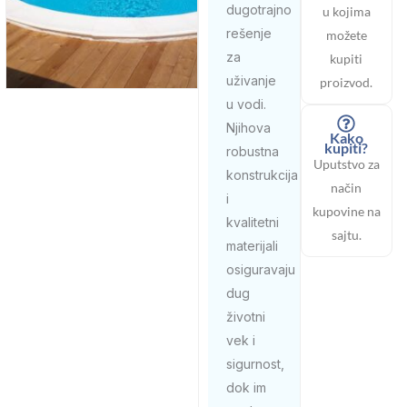
dugotrajno
u kojima
rešenje
možete
za
kupiti
uživanje
proizvod.
u vodi.
Njihova
Kako
kupiti?
robustna
Uputstvo za
konstrukcija
način
i
kupovine na
kvalitetni
sajtu.
materijali
osiguravaju
dug
životni
vek i
sigurnost,
dok im