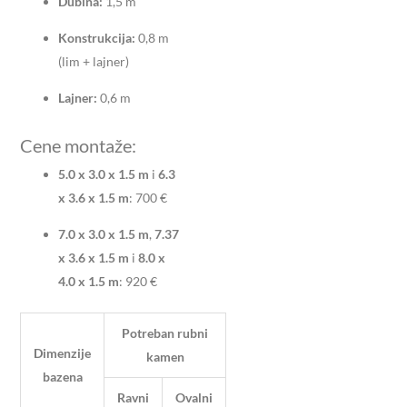
Dubina:
1,5 m
Konstrukcija:
0,8 m
(lim + lajner)
Lajner:
0,6 m
Cene montaže:
5.0 x 3.0 x 1.5 m
i
6.3
x 3.6 x 1.5 m
: 700 €
7.0 x 3.0 x 1.5 m
,
7.37
x 3.6 x 1.5 m
i
8.0 x
4.0 x 1.5 m
: 920 €
Potreban rubni
Dimenzije
kamen
bazena
Ravni
Ovalni