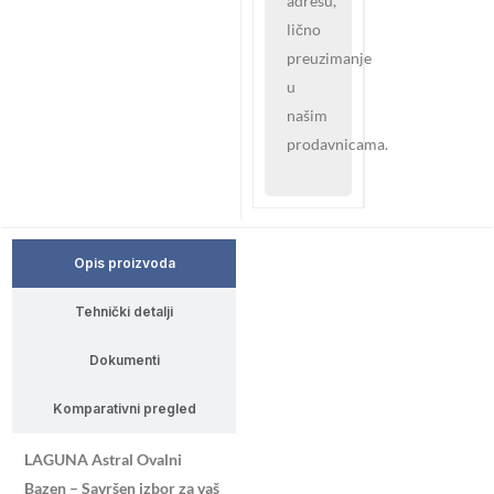
adresu,
lično
preuzimanje
u
našim
prodavnicama.
Opis proizvoda
Tehnički detalji
Dokumenti
Komparativni pregled
LAGUNA Astral Ovalni
Bazen – Savršen izbor za vaš