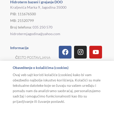
Hidroterm bazeni i grejanje DOO
Kraljevića Marka 9, Jagodina 35000
PIB: 111676500
MB: 21520799
Broj telefona:
035 250 570
hidrotermjagodina@yahoo.com
Facebook
Linkedin
Tiktok
Instagram
Viber
Pinterest
Youtu
What
Houz
Informacije
ČESTO POSTAVLJANA
PITANJA
Obaveštenje o kolačićima (cookies)
REKLAMACIJE I
Ovaj veb sajt koristi kolačiće (cookies) kako bi vam
POVRAT ROBE
obezbedio najbolje iskustvo korišćenja. Kolačići su male
tekstualne datoteke koje se čuvaju na vašem uređaju i
MOJA KARIJERA
pomažu nam da analiziramo saobraćaj, personalizujemo
sadržaj i omogućimo funkcionalnosti kao što su
USLOVI KORIŠĆENJA
prijavljivanje ili čuvanje postavki.