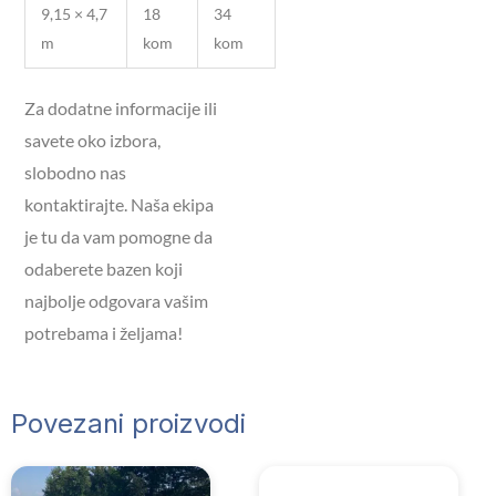
9,15 × 4,7
18
34
m
kom
kom
Za dodatne informacije ili
savete oko izbora,
slobodno nas
kontaktirajte. Naša ekipa
je tu da vam pomogne da
odaberete bazen koji
najbolje odgovara vašim
potrebama i željama!
Povezani proizvodi