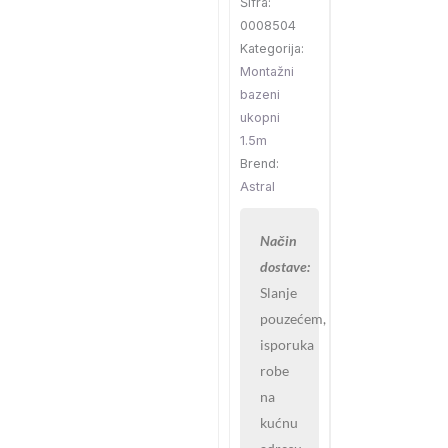
Šifra:
0008504
Kategorija:
Montažni
bazeni
ukopni
1.5m
Brend:
Astral
Način
dostave:
Slanje
pouzećem,
isporuka
robe
na
kućnu