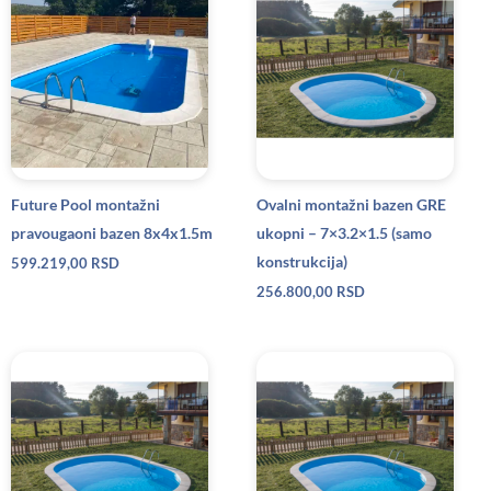
Future Pool montažni
Ovalni montažni bazen GRE
pravougaoni bazen 8x4x1.5m
ukopni – 7×3.2×1.5 (samo
konstrukcija)
599.219,00
RSD
256.800,00
RSD