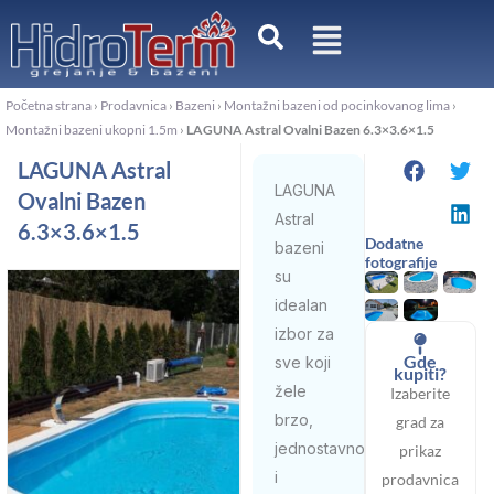
Pređi
na
sadržaj
Početna strana
›
Prodavnica
›
Bazeni
›
Montažni bazeni od pocinkovanog lima
›
Montažni bazeni ukopni 1.5m
›
LAGUNA Astral Ovalni Bazen 6.3×3.6×1.5
LAGUNA Astral
LAGUNA
Ovalni Bazen
Astral
6.3×3.6×1.5
Dodatne
bazeni
fotografije
su
idealan
izbor za
Gde
sve koji
kupiti?
žele
Izaberite
brzo,
grad za
jednostavno
prikaz
i
prodavnica