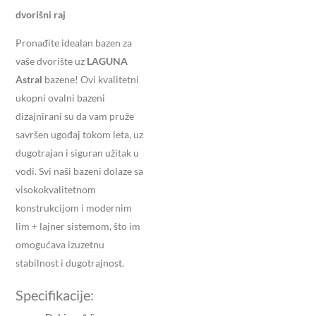
dvorišni raj
Pronađite idealan bazen za
vaše dvorište uz
LAGUNA
Astral
bazene! Ovi kvalitetni
ukopni ovalni bazeni
dizajnirani su da vam pruže
savršen ugođaj tokom leta, uz
dugotrajan i siguran užitak u
vodi. Svi naši bazeni dolaze sa
visokokvalitetnom
konstrukcijom i modernim
lim + lajner sistemom, što im
omogućava izuzetnu
stabilnost i dugotrajnost.
Specifikacije: