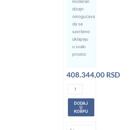
moderan
dizajn
omogućava
da se
savršeno
uklapaju
u svaki
prostor.
408.344,00
RSD
LAGUNA
Astral
Ovalni
DODAJ
U
Bazen
KORPU
6.3x3.6x1.5
količina