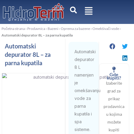
Pređi
na
sadržaj
Početna strana
›
Prodavnica
›
Bazeni
›
Oprema za bazene
›
Omekšivači vode
›
Automatski depurator 8L – za parna kupatila
Automatski
Automatski
depurator 8L – za
depurator
parna kupatila
8 L
Gde
namenjen
kupiti?
je
Izaberite
omekšavanju
grad za
vode za
prikaz
parna
prodavnica
kupatila i
u kojima
spa
možete
sisteme.
kupiti