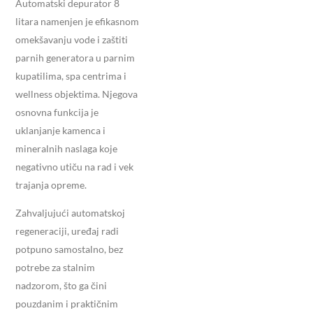
Automatski depurator 8
litara namenjen je efikasnom
omekšavanju vode i zaštiti
parnih generatora u parnim
kupatilima, spa centrima i
wellness objektima. Njegova
osnovna funkcija je
uklanjanje kamenca i
mineralnih naslaga koje
negativno utiču na rad i vek
trajanja opreme.
Zahvaljujući automatskoj
regeneraciji, uređaj radi
potpuno samostalno, bez
potrebe za stalnim
nadzorom, što ga čini
pouzdanim i praktičnim