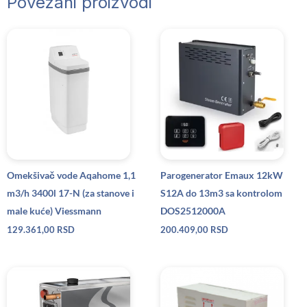
Povezani proizvodi
Omekšivač vode Aqahome 1,1
Parogenerator Emaux 12kW
m3/h 3400l 17-N (za stanove i
S12A do 13m3 sa kontrolom
male kuće) Viessmann
DOS2512000A
129.361,00
RSD
200.409,00
RSD