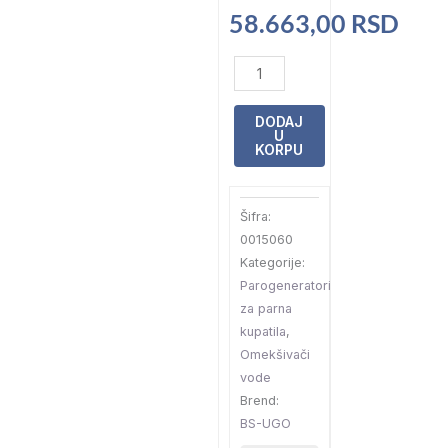
58.663,00
RSD
Automatski
depurator
8L
DODAJ
U
-
KORPU
za
parna
Šifra:
kupatila
0015060
količina
Kategorije:
Parogeneratori
za parna
kupatila
,
Omekšivači
vode
Brend:
BS-UGO