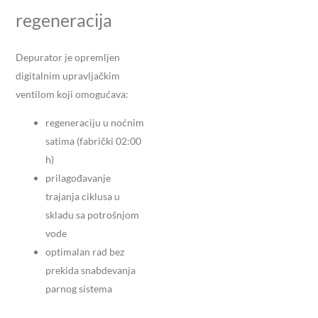
regeneracija
Depurator je opremljen
digitalnim upravljačkim
ventilom koji omogućava:
regeneraciju u noćnim
satima (fabrički 02:00
h)
prilagođavanje
trajanja ciklusa u
skladu sa potrošnjom
vode
optimalan rad bez
prekida snabdevanja
parnog sistema