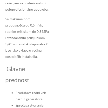
rešenjem za profesionalnu i
poluprofesionalnu upotrebu.
Sa maksimalnom
propusnošću od 0,5 m³/h,
radnim pritiskom do 0,3 MPa
i standardnim priključkom
3/4″, automatski depurator 8
L se lako uklapa u većinu
postojećih instalacija.
Glavne
prednosti
Produžava radni vek
parnih generatora
Sprečava stvaranje