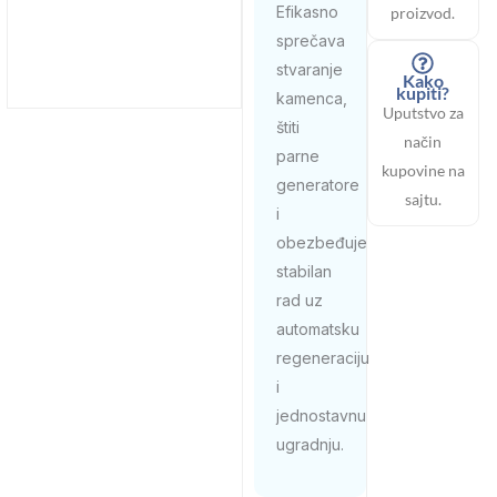
Efikasno
proizvod.
sprečava
stvaranje
Kako
kupiti?
kamenca,
Uputstvo za
štiti
način
parne
kupovine na
generatore
sajtu.
i
obezbeđuje
stabilan
rad uz
automatsku
regeneraciju
i
jednostavnu
ugradnju.