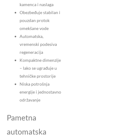
kamenca i naslaga
Obezbeđuje stabilan i
pouzdan protok
omekšane vode
Automatska,
vremenski podesiva
regeneracija
Kompaktne dimenzije
– lako se ugrađuje u
tehničke prostorije
Niska potrošnja
energije i jednostavno
održavanje
Pametna
automatska