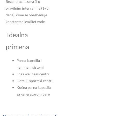
Regeneracija se vrši u
pravilnim intervalima (1–3
dana), čime se obezbeđuje
konstantan kvalitet vode.
Idealna
primena
Parna kupatila i
hammam sistemi
Spa i wellness centri
Hoteli i sportski centri
Kućna parna kupatila
sa generatorom pare