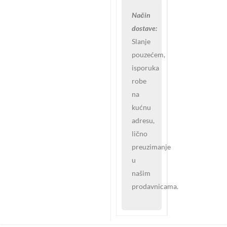
Način
dostave:
Slanje
pouzećem,
isporuka
robe
na
kućnu
adresu,
lično
preuzimanje
u
našim
prodavnicama.