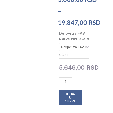
cena:
–
od
19.847,00
RSD
3.666,00 RSD
Delovi
Delovi za FAV
parogeneratore
za
do
FAV
parogeneratore
OČISTI
19.847,00 RSD
količina
5.646,00
RSD
DODAJ
U
KORPU