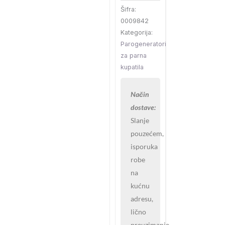
Šifra:
0009842
Kategorija:
Parogeneratori
za parna
kupatila
Način
dostave:
Slanje
pouzećem,
isporuka
robe
na
kućnu
adresu,
lično
preuzimanje