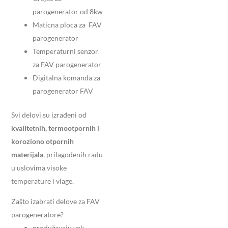
parogenerator od 8kw
Maticna ploca za FAV
parogenerator
Temperaturni senzor
za FAV parogenerator
Digitalna komanda za
parogenerator FAV
Svi delovi su izrađeni od
kvalitetnih, termootpornih i
koroziono otpornih
materijala
, prilagođenih radu
u uslovima visoke
temperature i vlage.
Zašto izabrati delove za FAV
parogeneratore?
produžavaju vek