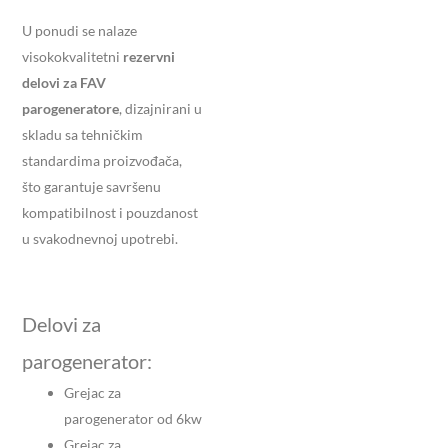
U ponudi se nalaze
visokokvalitetni
rezervni
delovi za FAV
parogeneratore
, dizajnirani u
skladu sa tehničkim
standardima proizvođača,
što garantuje savršenu
kompatibilnost i pouzdanost
u svakodnevnoj upotrebi.
Delovi za
parogenerator:
Grejac za
parogenerator od 6kw
Grejac za