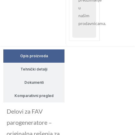
u
našim
prodavnicama.
Opis proizvoda
Tehnički detalji
Dokumenti
Komparativni pregled
Delovi za FAV
parogeneratore –
originalna rešenja za