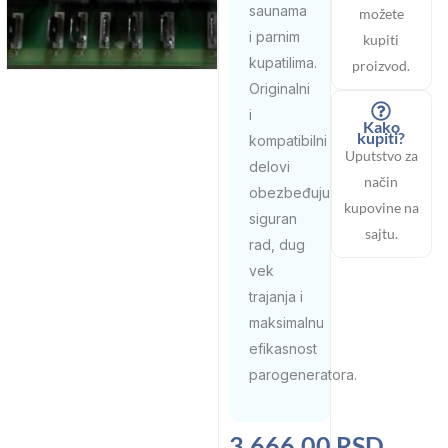
saunama
možete
i parnim
kupiti
kupatilima.
proizvod.
Originalni
i
Kako
kupiti?
kompatibilni
Uputstvo za
delovi
način
obezbeđuju
kupovine na
siguran
sajtu.
rad, dug
vek
trajanja i
maksimalnu
efikasnost
parogeneratora.
Raspon
3.666,00
RSD