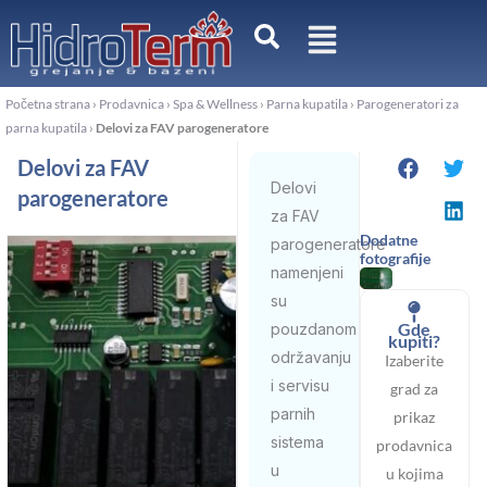
Pređi
na
sadržaj
Početna strana
›
Prodavnica
›
Spa & Wellness
›
Parna kupatila
›
Parogeneratori za
parna kupatila
›
Delovi za FAV parogeneratore
Delovi za FAV
Delovi
parogeneratore
za FAV
Dodatne
parogeneratore
fotografije
namenjeni
su
Gde
pouzdanom
kupiti?
održavanju
Izaberite
i servisu
grad za
parnih
prikaz
sistema
prodavnica
u
u kojima