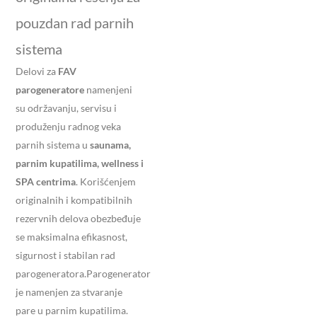
pouzdan rad parnih
sistema
Delovi za
FAV
parogeneratore
namenjeni
su održavanju, servisu i
produženju radnog veka
parnih sistema u
saunama,
parnim kupatilima, wellness i
SPA centrima
. Korišćenjem
originalnih i kompatibilnih
rezervnih delova obezbeđuje
se maksimalna efikasnost,
sigurnost i stabilan rad
parogeneratora.Parogenerator
je namenjen za stvaranje
pare u parnim kupatilima.