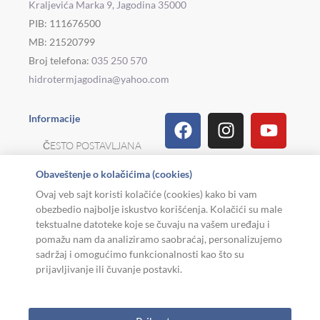
Kraljevića Marka 9, Jagodina 35000
PIB: 111676500
MB: 21520799
Broj telefona:
035 250 570
hidrotermjagodina@yahoo.com
Facebook
Linkedin
Tiktok
Instagram
Viber
Pinterest
Youtu
What
Houz
Informacije
ČESTO POSTAVLJANA
PITANJA
Obaveštenje o kolačićima (cookies)
REKLAMACIJE I
Ovaj veb sajt koristi kolačiće (cookies) kako bi vam
POVRAT ROBE
obezbedio najbolje iskustvo korišćenja. Kolačići su male
tekstualne datoteke koje se čuvaju na vašem uređaju i
MOJA KARIJERA
pomažu nam da analiziramo saobraćaj, personalizujemo
sadržaj i omogućimo funkcionalnosti kao što su
USLOVI KORIŠĆENJA
prijavljivanje ili čuvanje postavki.
Copyright © 2026. Hidroterm Jagodina