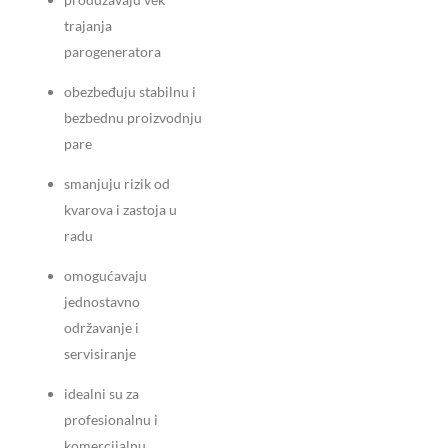
trajanja
parogeneratora
obezbeđuju stabilnu i
bezbednu proizvodnju
pare
smanjuju rizik od
kvarova i zastoja u
radu
omogućavaju
jednostavno
održavanje i
servisiranje
idealni su za
profesionalnu i
komercijalnu