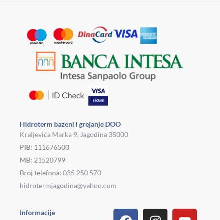
Hidroterm bazeni i grejanje DOO
Kraljevića Marka 9, Jagodina 35000
PIB: 111676500
MB: 21520799
Broj telefona:
035 250 570
hidrotermjagodina@yahoo.com
Facebook
Linkedin
Tiktok
Instagram
Viber
Pinterest
Youtu
What
Houz
Informacije