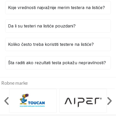
Koje vrednosti najvažnije merim testera na listiće?
Da li su testeri na listiće pouzdani?
Koliko često treba koristiti testere na listiće?
Šta raditi ako rezultati testa pokažu nepravilnosti?
Robne marke