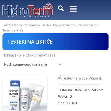
Pređi
na
sadržaj
Početna strana
›
Prodavnica
›
Bazeni
›
Hemija za bazene
›
Testeri za bazene
›
Testeri na listiće
TESTERI NA LISTIĆE
Приказано је свих 3 резултата
Tester na listiće 3 u 1- 50 kom
Water ID
1.119,00
RSD