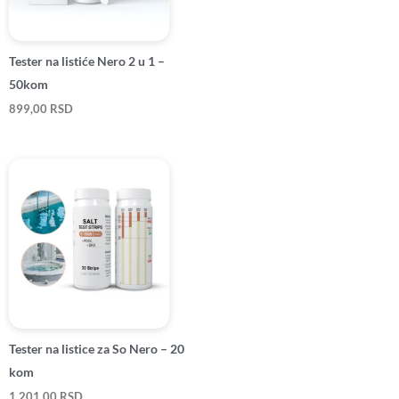
Tester na listiće Nero 2 u 1 –
50kom
899,00
RSD
Tester na listice za So Nero – 20
kom
1.201,00
RSD