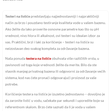
Testeri na listiće
predstavljaju najjednostavniji i najpraktičniji
način za brzo i pouzdano testiranje kvaliteta vode u vašem bazenu.
Ako želite da lako proverite osnovne parametre kao što su pH
vrednost, nivo hlora ili alkalnost, ovi testeri su idealan izbor za
vas. Praktični, brzi i laki za korišćenje – testeri na listiće su
neizostavan deo svakog kompleta za održavanje bazena.
Naša ponuda
testera na listiće
obuhvata više različitih vrsta, u
zavisnosti od toga koje vrednosti želite da merite. Bilo da ste
vlasnik manjeg privatnog bazena ili odgovorni za održavanje većih
sistema, kod nas ćete pronaći odgovarajući proizvod za vaše
potrebe.
Korišćenje testera na listiće je izuzetno jednostavno – dovoljno je
da zaronite listić u vodu, sačekate par sekundi i uporedite boje sa
referentnom skalom. Brzo ćete saznati da li je voda u vašem