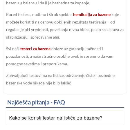
bazenu u balansu i da li je bezbedna za kupanje.
Pored testera, nudimo i širok spektar
hemikalija za bazene
koje
možete koristiti na osnovu dobijenih rezultata testiranja – od
regulacije pH vrednosti, povećanja nivoa hlora, pa do sredstava za
stabilizaciju i sprečavanje algi.
Svi naši
testeri za bazene
dolaze uz garanciju tačnosti i
pouzdanosti, a naše stručno osoblje uvek je spremno da vam
pomogne savetima i preporukama.
Zahvaljujući testovima na listiće, održavanje čiste i bezbedne
bazenske vode nikada nije bilo lakše!
Najčešća pitanja - FAQ
Kako se koristi tester na listiće za bazene?