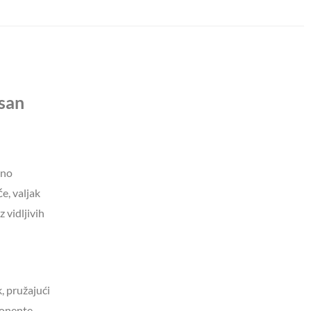
asan
čno
e, valjak
 vidljivih
, pružajući
ponente