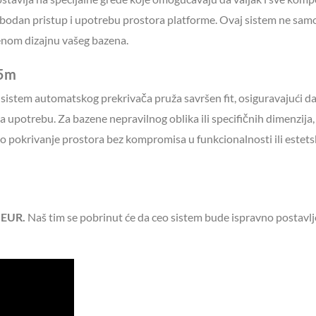
bodan pristup i upotrebu prostora platforme. Ovaj sistem ne sam
enom dizajnu vašeg bazena.
x5m
š sistem automatskog prekrivača pruža savršen fit, osiguravajući da
za upotrebu. Za bazene nepravilnog oblika ili specifičnih dimenzij
no pokrivanje prostora bez kompromisa u funkcionalnosti ili este
 EUR.
Naš tim se pobrinut će da ceo sistem bude ispravno postavlj