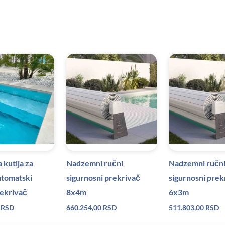
kutija za
Nadzemni ručni
Nadzemni ručn
utomatski
sigurnosni prekrivač
sigurnosni prek
rekrivač
8x4m
6x3m
0
RSD
660.254,00
RSD
511.803,00
RSD