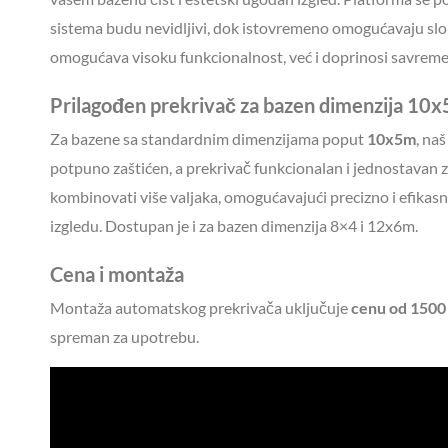
sistema budu nevidljivi, dok istovremeno omogućavaju slo
omogućava visoku funkcionalnost, već i doprinosi savrem
Prilagođen prekrivač za bazen dimenzija 10
Za bazene sa standardnim dimenzijama poput
10x5m
, na
potpuno zaštićen, a prekrivač funkcionalan i jednostavan 
kombinovati više valjaka, omogućavajući precizno i efikas
izgledu. Dostupan je i za bazen dimenzija 8×4 i 12x6m.
Cena i montaža
Montaža automatskog prekrivača uključuje
cenu od 1500
spreman za upotrebu.