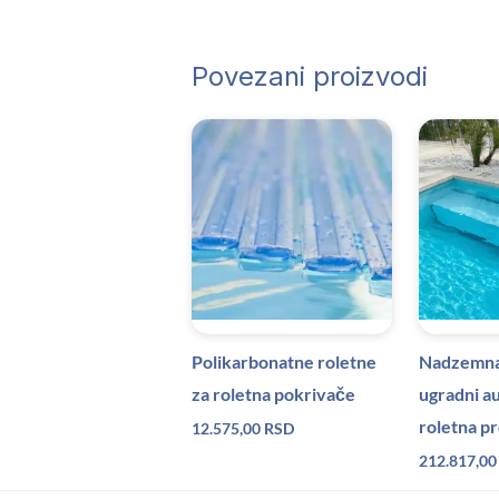
Povezani proizvodi
Polikarbonatne roletne
Nadzemna 
za roletna pokrivače
ugradni a
roletna p
12.575,00
RSD
212.817,0