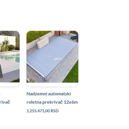
i
Nadzemni automatski
rivač
roletna prekrivač 12x6m
1.255.471,00
RSD