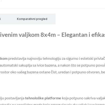
i
Komparativni pregled
ivenim valjkom 8x4m – Elegantan i efik
ljkom
predstavlja najnoviju tehnologiju za sigurno i estetski privla
 automatski sakuplja sa ivice bazena, a nakon što se potpuno povuč
stor oko vašeg bazena ostane čist, uredan i potpuno otvoren, bez
ju postavljanja
tehnološke platforme
koja potpuno sakriva valjak
postavlja na specijalne grede koje omogućavaju da valjak i sve kom