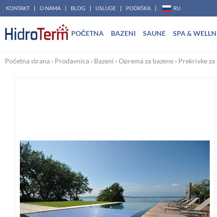
Pređi
KONTAKT
O NAMA
BLOG
USLUGE
PODRŠKA
RU
na
POČETNA
BAZENI
SAUNE
SPA & WELLN
sadržaj
Početna strana
›
Prodavnica
›
Bazeni
›
Oprema za bazene
›
Prekrivke za