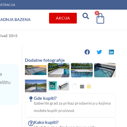
ISTRACIJA
0
Cart
AKCIJA
RADNJA BAZENA
rivač 10×5
Dodatne fotografije
a
štitu
Gde kupiti?
Izaberite grad za prikaz prodavnica u kojima
možete kupiti proizvod.
Kako kupiti?