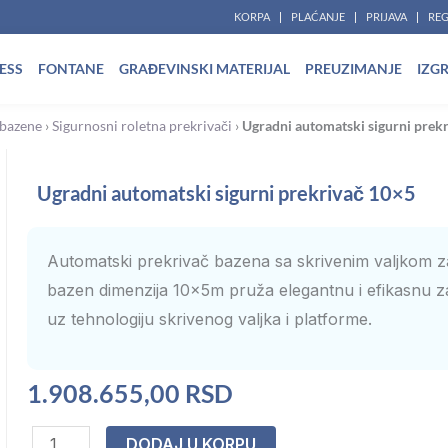
KORPA
PLAĆANJE
PRIJAVA
REG
ESS
FONTANE
GRAĐEVINSKI MATERIJAL
PREUZIMANJE
IZG
 bazene
›
Sigurnosni roletna prekrivači
›
Ugradni automatski sigurni prek
Ugradni automatski sigurni prekrivač 10×5
Automatski prekrivač bazena sa skrivenim valjkom z
bazen dimenzija 10x5m pruža elegantnu i efikasnu za
uz tehnologiju skrivenog valjka i platforme.
1.908.655,00
RSD
Ugradni
DODAJ U KORPU