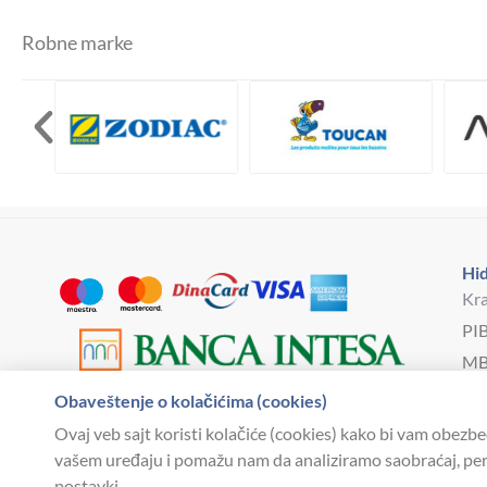
Robne marke
Hid
Kra
PI
MB
Bro
Obaveštenje o kolačićima (cookies)
hi
Ovaj veb sajt koristi kolačiće (cookies) kako bi vam obezbe
vašem uređaju i pomažu nam da analiziramo saobraćaj, pers
postavki.