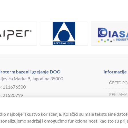
roterm bazeni i grejanje DOO
Informacije
ljevića Marka 9, Jagodina 35000
ČESTO PO
B: 111676500
REKLAMAC
: 21520799
j telefona:
035 250 570
MOJA KAR
drotermjagodina@yahoo.com
dio najbolje iskustvo korišćenja. Kolačići su male tekstualne datot
USLOVI K
onalizujemo sadržaj i omogućimo funkcionalnosti kao što su prijav