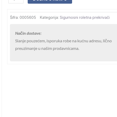
automatski
sigurni
Šifra:
0005605
Kategorija:
Sigurnosni roletna prekrivači
prekrivač
10×5
Način dostave:
količina
Slanje pouzećem, isporuka robe na kućnu adresu, lično
preuzimanje u našim prodavnicama.