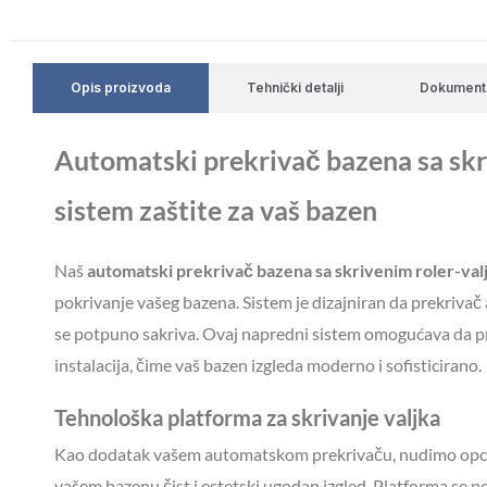
Opis proizvoda
Tehnički detalji
Dokument
Automatski prekrivač bazena sa skr
sistem zaštite za vaš bazen
Naš
automatski prekrivač bazena sa skrivenim roler-va
pokrivanje vašeg bazena. Sistem je dizajniran da prekrivač
se potpuno sakriva. Ovaj napredni sistem omogućava da pro
instalacija, čime vaš bazen izgleda moderno i sofisticirano.
Tehnološka platforma za skrivanje valjka
Kao dodatak vašem automatskom prekrivaču, nudimo opci
vašem bazenu čist i estetski ugodan izgled. Platforma se 