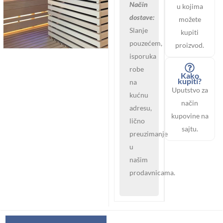
Način
u kojima
2.7m2
dostave:
možete
količina
Slanje
kupiti
pouzećem,
proizvod.
isporuka
robe
Kako
kupiti?
na
Uputstvo za
kućnu
način
adresu,
kupovine na
lično
sajtu.
preuzimanje
u
našim
prodavnicama.