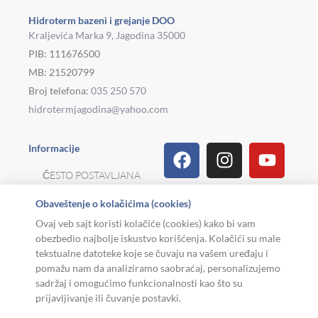
Hidroterm bazeni i grejanje DOO
Kraljevića Marka 9, Jagodina 35000
PIB: 111676500
MB: 21520799
Broj telefona:
035 250 570
hidrotermjagodina@yahoo.com
Facebook
Linkedin
Tiktok
Instagram
Viber
Pinterest
Youtu
What
Houz
Informacije
ČESTO POSTAVLJANA
PITANJA
Obaveštenje o kolačićima (cookies)
REKLAMACIJE I
Ovaj veb sajt koristi kolačiće (cookies) kako bi vam
POVRAT ROBE
obezbedio najbolje iskustvo korišćenja. Kolačići su male
tekstualne datoteke koje se čuvaju na vašem uređaju i
MOJA KARIJERA
pomažu nam da analiziramo saobraćaj, personalizujemo
sadržaj i omogućimo funkcionalnosti kao što su
USLOVI KORIŠĆENJA
prijavljivanje ili čuvanje postavki.