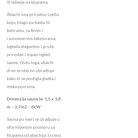
ili ležanje na klupama.
Abachi ima prirodnu svetlu
boju, blago zuckastu ili
belicastu, sa finim i
ravnomernim teksturama.
Izgleda elegantno i pruža
prirodan i topao izgled
saune. Osim toga, abachi
drvo se obicno obradjuje
kako bi se postigla glatka i
meka povrsina.
Dimenzija saune je:
1,5 x 1,8
m – 2,7m2 – 6kW
Sauna po meri se izradjuje u
oformljenom prostoru sa
klupama od abachija. U cenu