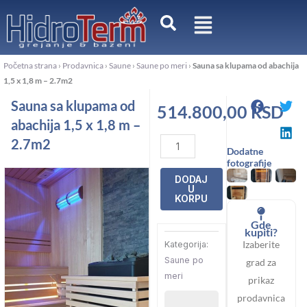
Pređi
na
sadržaj
Početna strana
›
Prodavnica
›
Saune
›
Saune po meri
›
Sauna sa klupama od abachija
1,5 x 1,8 m – 2.7m2
Sauna sa klupama od
514.800,00
RSD
abachija 1,5 x 1,8 m –
Sauna
2.7m2
Dodatne
sa
fotografije
klupama
DODAJ
U
od
KORPU
abachija
Gde
1,5
kupiti?
Izaberite
Kategorija:
x
Saune po
grad za
1,8
meri
prikaz
m
prodavnica
-