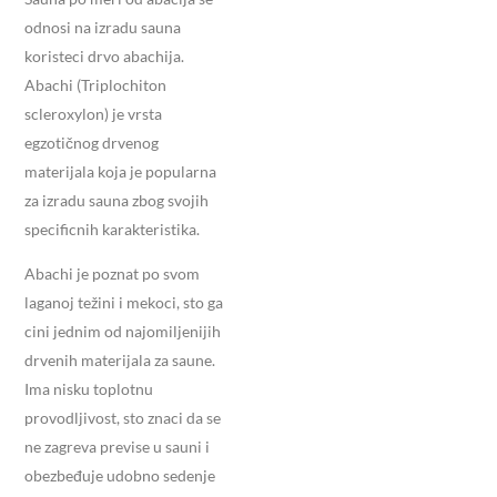
odnosi na izradu sauna
koristeci drvo abachija.
Abachi (Triplochiton
scleroxylon) je vrsta
egzotičnog drvenog
materijala koja je popularna
za izradu sauna zbog svojih
specificnih karakteristika.
Abachi je poznat po svom
laganoj težini i mekoci, sto ga
cini jednim od najomiljenijih
drvenih materijala za saune.
Ima nisku toplotnu
provodljivost, sto znaci da se
ne zagreva previse u sauni i
obezbeđuje udobno sedenje