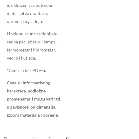
je ukljucen sav potreban
materijal za montazu,
oprema i ugradnja.
U sklopu saune se dobijaju:
sauna pec, abazur i lampa,
termometar i hidrometar,
vedro i kutlaca.
*Cene su bez PDV-a.
Cene su informativnog
karaktera, podložne
promenama
i mogu varirati
u zavisnosti od dimenzija,
izbora materijala i opreme.