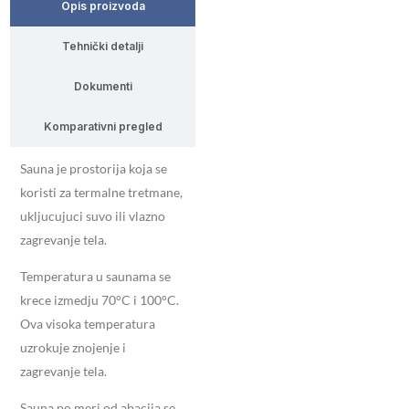
Opis proizvoda
Tehnički detalji
Dokumenti
Komparativni pregled
Sauna je prostorija koja se
koristi za termalne tretmane,
ukljucujuci suvo ili vlazno
zagrevanje tela.
Temperatura u saunama se
krece izmedju 70°C i 100°C.
Ova visoka temperatura
uzrokuje znojenje i
zagrevanje tela.
Sauna po meri od abacija se