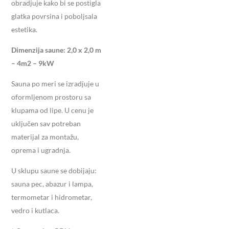
obradjuje kako bi se postigla
glatka povrsina i poboljsala
estetika.
Dimenzija saune: 2,0 x 2,0 m
– 4m2 – 9kW
Sauna po meri se izradjuje u
oformljenom prostoru sa
klupama od lipe. U cenu je
uključen sav potreban
materijal za montažu,
oprema i ugradnja.
U sklupu saune se dobijaju:
sauna pec, abazur i lampa,
termometar i hidrometar,
vedro i kutlaca.