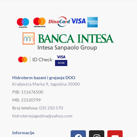
Hidroterm bazeni i grejanje DOO
Kraljevića Marka 9, Jagodina 35000
PIB: 111676500
MB: 21520799
Broj telefona:
035 250 570
hidrotermjagodina@yahoo.com
Facebook
Linkedin
Tiktok
Instagram
Viber
Pinterest
Youtu
What
Houz
Informacije