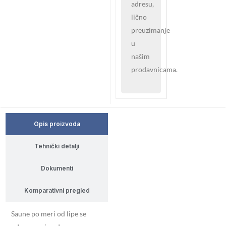
adresu,
lično
preuzimanje
u
našim
prodavnicama.
Opis proizvoda
Tehnički detalji
Dokumenti
Komparativni pregled
Saune po meri od lipe se