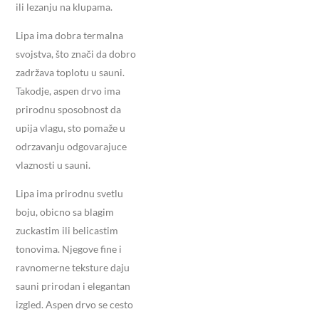
ili lezanju na klupama.
Lipa ima dobra termalna
svojstva, što znači da dobro
zadržava toplotu u sauni.
Takodje, aspen drvo ima
prirodnu sposobnost da
upija vlagu, sto pomaže u
odrzavanju odgovarajuce
vlaznosti u sauni.
Lipa ima prirodnu svetlu
boju, obicno sa blagim
zuckastim ili belicastim
tonovima. Njegove fine i
ravnomerne teksture daju
sauni prirodan i elegantan
izgled. Aspen drvo se cesto