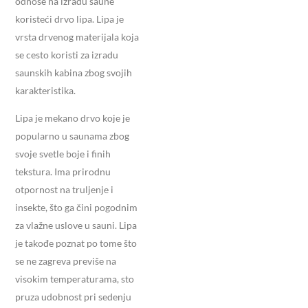
odnose na izradu saune
koristeći drvo lipa. Lipa je
vrsta drvenog materijala koja
se cesto koristi za izradu
saunskih kabina zbog svojih
karakteristika.
Lipa je mekano drvo koje je
popularno u saunama zbog
svoje svetle boje i finih
tekstura. Ima prirodnu
otpornost na truljenje i
insekte, što ga čini pogodnim
za vlažne uslove u sauni. Lipa
je takođe poznat po tome što
se ne zagreva previše na
visokim temperaturama, sto
pruza udobnost pri sedenju