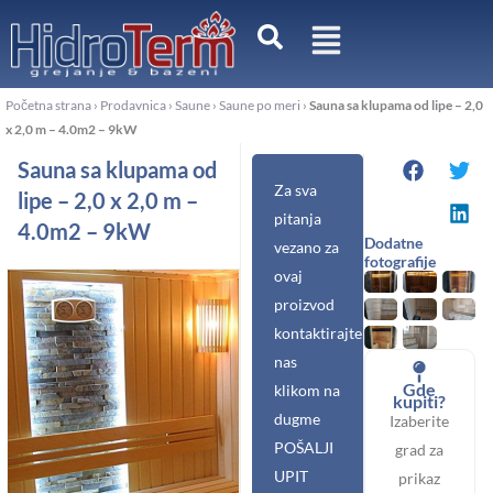
Pređi
na
sadržaj
Početna strana
›
Prodavnica
›
Saune
›
Saune po meri
›
Sauna sa klupama od lipe – 2,0
x 2,0 m – 4.0m2 – 9kW
Sauna sa klupama od
Za sva
lipe – 2,0 x 2,0 m –
pitanja
4.0m2 – 9kW
Dodatne
vezano za
fotografije
ovaj
proizvod
kontaktirajte
nas
Gde
klikom na
kupiti?
dugme
Izaberite
POŠALJI
grad za
UPIT
prikaz