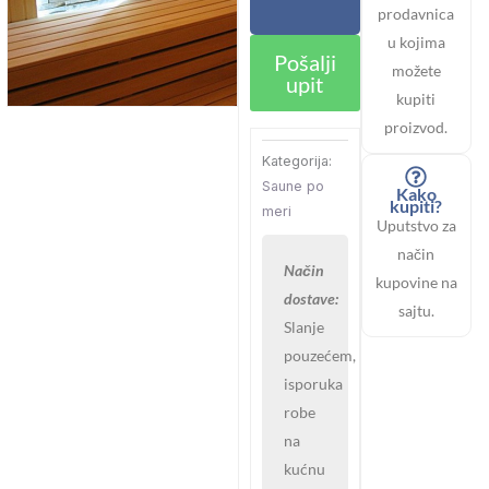
prodavnica
u kojima
Pošalji
možete
upit
kupiti
proizvod.
Kategorija:
Saune po
Kako
kupiti?
meri
Uputstvo za
način
Način
kupovine na
dostave:
sajtu.
Slanje
pouzećem,
isporuka
robe
na
kućnu