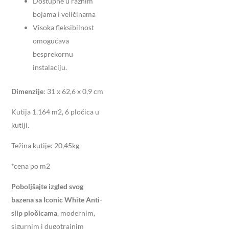
Dostupne u raznim
bojama i veličinama
Visoka fleksibilnost
omogućava
besprekornu
instalaciju.
Dimenzije
: 31 x 62,6 x 0,9 cm
Kutija 1,164 m2, 6 pločica u
kutiji.
Težina kutije: 20,45kg
*cena po m2
Poboljšajte izgled svog
bazena sa
Iconic White Anti-
slip pločicama
, modernim,
sigurnim i dugotrajnim