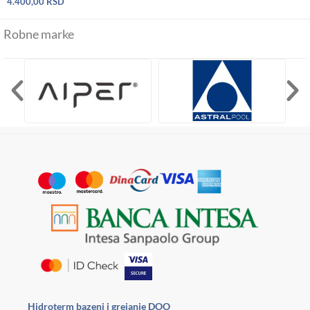
4.400,00
RSD
Robne marke
Hidroterm bazeni i grejanje DOO