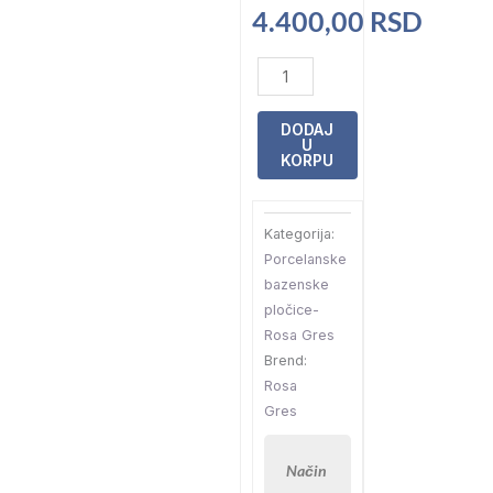
4.400,00
RSD
Pločica
Iconic
White
DODAJ
U
Anti-
KORPU
Slip
31×62,6×0,9
Kategorija:
količina
Porcelanske
bazenske
pločice-
Rosa Gres
Brend:
Rosa
Gres
Način