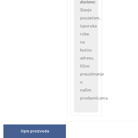
dostave:
Slanje
pouzećem,
isporuka
robe
na
kućnu
adresu,
lično
preuzimanje
u
našim
prodavnicama.
Opis proizvoda