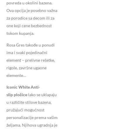
povreda u okolini bazena.
Ova opcija je posebno važna
za porodice sa decom ili za
one koji cene bezbednost
tokom kupanja.
Rosa Gres takođe u ponudi
ima i svaki pojedinačni
element – prelivne rešetke,
rigole, završne ugaone
elemente…
Iconic White Anti-
slip
pločice
lako se uklapaju
u različite stilove bazena,
pružajući mogućnost
personalizacije prema vašim
željama. Njihova ugradnja je