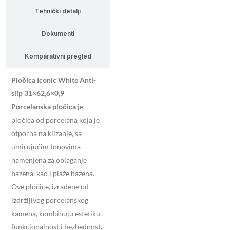
Tehnički detalji
Dokumenti
Komparativni pregled
Pločica Iconic White Anti-
slip 31×62,6×0,9
Porcelanska pločica
je
pločica od porcelana koja je
otporna na klizanje, sa
umirujućim tonovima
namenjena za oblaganje
bazena, kao i plaže bazena.
Ove pločice, izrađene od
izdržljivog porcelanskog
kamena, kombinuju estetiku,
funkcionalnost i bezbednost,