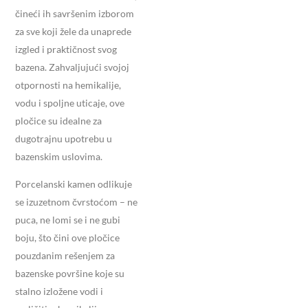
čineći ih savršenim izborom
za sve koji žele da unaprede
izgled i praktičnost svog
bazena. Zahvaljujući svojoj
otpornosti na hemikalije,
vodu i spoljne uticaje, ove
pločice su idealne za
dugotrajnu upotrebu u
bazenskim uslovima.
Porcelanski kamen odlikuje
se izuzetnom čvrstoćom – ne
puca, ne lomi se i ne gubi
boju, što čini ove pločice
pouzdanim rešenjem za
bazenske površine koje su
stalno izložene vodi i