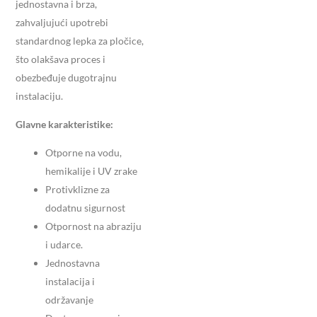
jednostavna i brza,
zahvaljujući upotrebi
standardnog lepka za pločice,
što olakšava proces i
obezbeđuje dugotrajnu
instalaciju.
Glavne karakteristike:
Otporne na vodu,
hemikalije i UV zrake
Protivklizne za
dodatnu sigurnost
Otpornost na abraziju
i udarce.
Jednostavna
instalacija i
održavanje