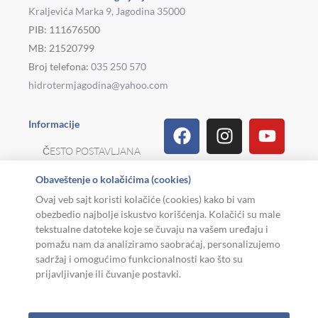
Kraljevića Marka 9, Jagodina 35000
PIB: 111676500
MB: 21520799
Broj telefona:
035 250 570
hidrotermjagodina@yahoo.com
Facebook
Linkedin
Tiktok
Instagram
Viber
Pinterest
Youtu
What
Houz
Informacije
ČESTO POSTAVLJANA
PITANJA
Obaveštenje o kolačićima (cookies)
REKLAMACIJE I
Ovaj veb sajt koristi kolačiće (cookies) kako bi vam
POVRAT ROBE
obezbedio najbolje iskustvo korišćenja. Kolačići su male
tekstualne datoteke koje se čuvaju na vašem uređaju i
MOJA KARIJERA
pomažu nam da analiziramo saobraćaj, personalizujemo
sadržaj i omogućimo funkcionalnosti kao što su
USLOVI KORIŠĆENJA
prijavljivanje ili čuvanje postavki.