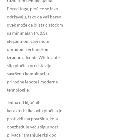
različitim hemikalijama.
Pored toga, pločice se lako
održavaju, tako da vaš bazen
uvek može da blista čistoćom
uz minimalan trud.Sa
elegantnom završnom
obradom i vrhunskom
izradom, Iconic White anti-
slip pločica predstavlja
savršenu kombinaciju
prirodne lepote i moderne
tehnologije.
Jedna od ključnih
karakteristika ovih pločica je
protivklizna površina, koja
obezbeđuje veću sigurnost
plivača i smanjuje rizik od