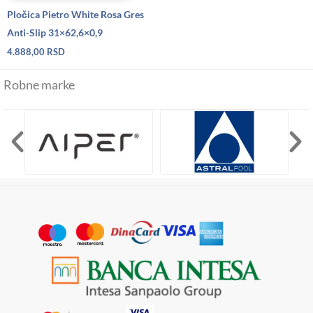
Pločica Pietro White Rosa Gres
Anti-Slip 31×62,6×0,9
4.888,00
RSD
Robne marke