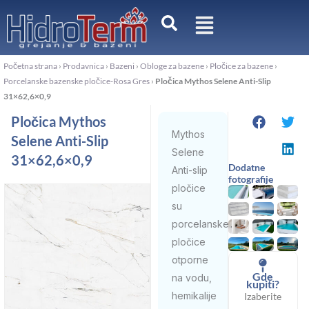
Pređi
na
sadržaj
Početna strana
›
Prodavnica
›
Bazeni
›
Obloge za bazene
›
Pločice za bazene
›
Porcelanske bazenske pločice-Rosa Gres
›
Pločica Mythos Selene Anti-Slip
31×62,6×0,9
Pločica Mythos
Mythos
Selene Anti-Slip
Selene
31×62,6×0,9
Dodatne
Anti-slip
fotografije
pločice
su
porcelanske
pločice
otporne
Gde
na vodu,
kupiti?
hemikalije
Izaberite