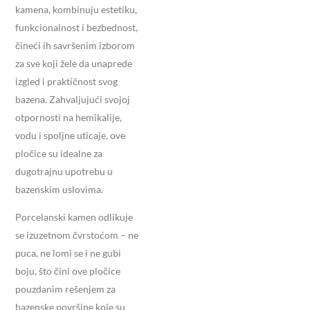
kamena, kombinuju estetiku,
funkcionalnost i bezbednost,
čineći ih savršenim izborom
za sve koji žele da unaprede
izgled i praktičnost svog
bazena. Zahvaljujući svojoj
otpornosti na hemikalije,
vodu i spoljne uticaje, ove
pločice su idealne za
dugotrajnu upotrebu u
bazenskim uslovima.
Porcelanski kamen odlikuje
se izuzetnom čvrstoćom – ne
puca, ne lomi se i ne gubi
boju, što čini ove pločice
pouzdanim rešenjem za
bazenske površine koje su