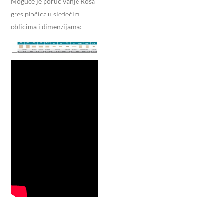
Moguće je poručivanje Rosa
gres pločica u sledećim
oblicima i dimenzijama: