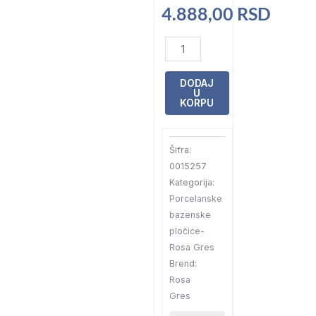
4.888,00
RSD
Pločica
Mythos
Selene
DODAJ
U
Anti-
KORPU
Slip
31×62,6×0,9
Šifra:
količina
0015257
Kategorija:
Porcelanske
bazenske
pločice-
Rosa Gres
Brend:
Rosa
Gres