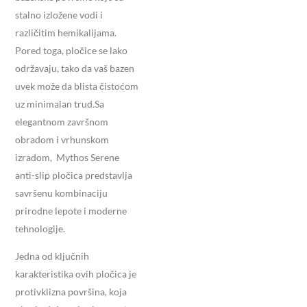
stalno izložene vodi i
različitim hemikalijama.
Pored toga, pločice se lako
održavaju, tako da vaš bazen
uvek može da blista čistoćom
uz minimalan trud.Sa
elegantnom završnom
obradom i vrhunskom
izradom, Mythos Serene
anti-slip pločica predstavlja
savršenu kombinaciju
prirodne lepote i moderne
tehnologije.
Jedna od ključnih
karakteristika ovih pločica je
protivklizna površina, koja