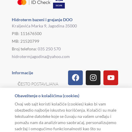
Hidroterm bazeni i grejanje DOO
Kraljevića Marka 9, Jagodina 35000
PIB: 111676500
MB: 21520799
Broj telefona:
035 250 570
hidrotermjagodina@yahoo.com
Facebook
Linkedin
Tiktok
Instagram
Viber
Pinterest
Youtu
What
Houz
Informacije
ČESTO POSTAVLJANA
PITANJA
Obaveštenje o kolačićima (cookies)
REKLAMACIJE I
Ovaj veb sajt koristi kolačiće (cookies) kako bi vam
POVRAT ROBE
obezbedio najbolje iskustvo korišćenja. Kolačići su male
tekstualne datoteke koje se čuvaju na vašem uređaju i
MOJA KARIJERA
pomažu nam da analiziramo saobraćaj, personalizujemo
sadržaj i omogućimo funkcionalnosti kao što su
USLOVI KORIŠĆENJA