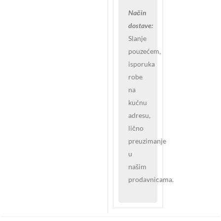
Način
dostave:
Slanje
pouzećem,
isporuka
robe
na
kućnu
adresu,
lično
preuzimanje
u
našim
prodavnicama.