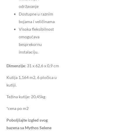
održavanje
Dostupne u raznim
bojama i veličinama
Visoka fleksibilnost
omogućava
besprekornu
instalaciju.
Dimenzije
: 31 x 62,6 x 0,9 cm
Kutija 1,164 m2, 6 pločica u
kutiji.
Težina kutije: 20,45kg
*cena po m2
Poboljšajte izgled svog
bazena sa
Mythos Selene