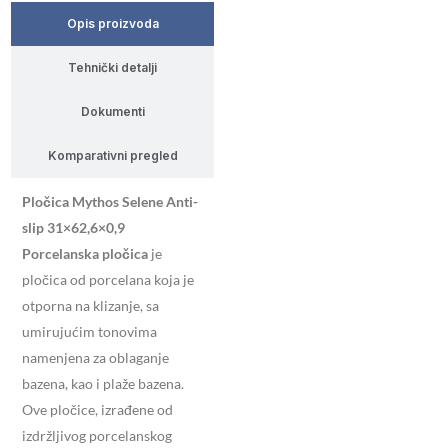
Opis proizvoda
Tehnički detalji
Dokumenti
Komparativni pregled
Pločica Mythos Selene Anti-
slip 31×62,6×0,9
Porcelanska pločica
je
pločica od porcelana koja je
otporna na klizanje, sa
umirujućim tonovima
namenjena za oblaganje
bazena, kao i plaže bazena.
Ove pločice, izrađene od
izdržljivog porcelanskog