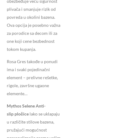
obezbeđuje veću sigurnost
plivača i smanjuje rizik od
povreda u okolini bazena.
Ova opcija je posebno važna
za porodice sa decom ili za
one koji cene bezbednost
tokom kupanja.
Rosa Gres takođe u ponudi
ima i svaki pojedinačni
element – prelivne rešetke,
rigole, završne ugaone
elemente…
Mythos Selene Anti-
slip
pločice
lako se uklapaju
u različite stilove bazena,
pružajući mogućnost
personalizacije prema vašim