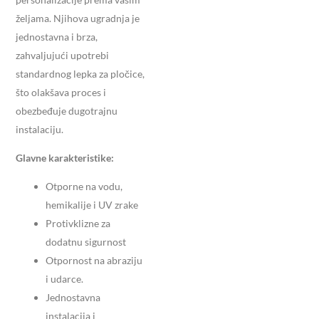
željama. Njihova ugradnja je
jednostavna i brza,
zahvaljujući upotrebi
standardnog lepka za pločice,
što olakšava proces i
obezbeđuje dugotrajnu
instalaciju.
Glavne karakteristike:
Otporne na vodu,
hemikalije i UV zrake
Protivklizne za
dodatnu sigurnost
Otpornost na abraziju
i udarce.
Jednostavna
instalacija i