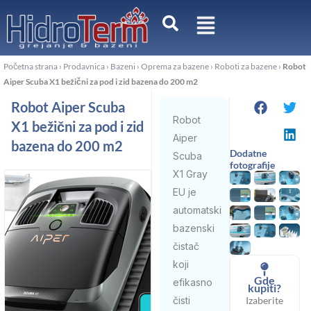
Pređi
na
sadržaj
Početna strana
›
Prodavnica
›
Bazeni
›
Oprema za bazene
›
Roboti za bazene
›
Robot
Aiper Scuba X1 bežični za pod i zid bazena do 200 m2
Robot Aiper Scuba
Robot
X1 bežični za pod i zid
Aiper
bazena do 200 m2
Dodatne
Scuba
fotografije
X1 Gray
EU je
automatski
bazenski
čistač
koji
Gde
efikasno
kupiti?
Izaberite
čisti