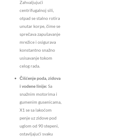
Zahvaljujući
centrifugalnoj sili,
otpad se stalno rotira
unutar korpe, čime se
sprečava zapušavanje
mrežice i osigurava
konstantno snažno
usisavanje tokom
celog rada.
Čišćenje poda, zidova
i vodene linije:
Sa
snažnim motorima i
gumenim gusenicama,
X1 se sa lakoćom
penje uz zidove pod
uglom od 90 stepeni,
ostavljajući svaku