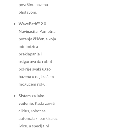
površinu bazena
blistavom.
WavePath™ 2.0
Navigacija:
Pametna
putanja čišćenja koja
minimizira
preklapanja i
osigurava da robot
pokrije svaki ugao
bazena u najkraćem
mogućem roku.
Sistem za lako
vađenje:
Kada završi
ciklus, robot se
automatski parkira uz
ivicu, a specijalni