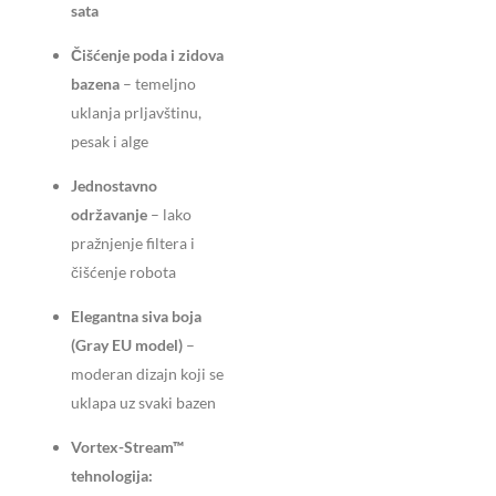
sata
Čišćenje poda i zidova
bazena
– temeljno
uklanja prljavštinu,
pesak i alge
Jednostavno
održavanje
– lako
pražnjenje filtera i
čišćenje robota
Elegantna siva boja
(Gray EU model)
–
moderan dizajn koji se
uklapa uz svaki bazen
Vortex-Stream™
tehnologija: