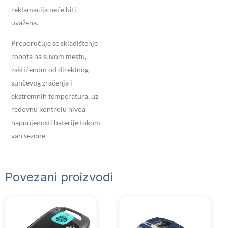
reklamacija neće biti
uvažena.
Preporučuje se skladištenje
robota na suvom mestu,
zaštićenom od direktnog
sunčevog zračenja i
ekstremnih temperatura, uz
redovnu kontrolu nivoa
napunjenosti baterije tokom
van sezone.
Povezani proizvodi