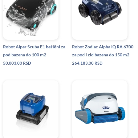
Robot Aiper Scuba E1 bežični za
Robot Zodiac Alpha IQ RA 6700
pod bazena do 100 m2
za pod i zid bazena do 150 m2
50.003,00
RSD
264.183,00
RSD