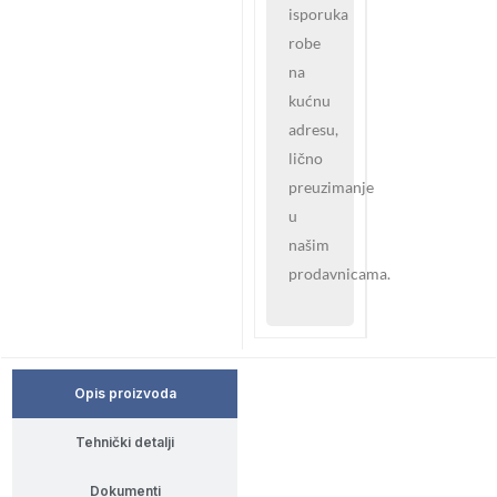
isporuka
robe
na
kućnu
adresu,
lično
preuzimanje
u
našim
prodavnicama.
Opis proizvoda
Tehnički detalji
Dokumenti