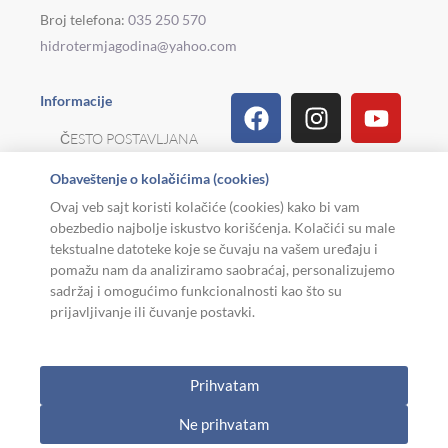
Broj telefona:
035 250 570
hidrotermjagodina@yahoo.com
Facebook
Linkedin
Tiktok
Instagram
Viber
Pinterest
Youtu
What
Houz
Informacije
ČESTO POSTAVLJANA
PITANJA
Obaveštenje o kolačićima (cookies)
REKLAMACIJE I
Ovaj veb sajt koristi kolačiće (cookies) kako bi vam
POVRAT ROBE
obezbedio najbolje iskustvo korišćenja. Kolačići su male
tekstualne datoteke koje se čuvaju na vašem uređaju i
MOJA KARIJERA
pomažu nam da analiziramo saobraćaj, personalizujemo
sadržaj i omogućimo funkcionalnosti kao što su
USLOVI KORIŠĆENJA
prijavljivanje ili čuvanje postavki.
Copyright © 2026. Hidroterm Jagodina
Prihvatam
W
0
Cart
Ne prihvatam
h
AKCIJA
KATEGORIJE
KORISNIK