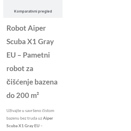
Komparativni pregled
Robot Aiper
Scuba X1 Gray
EU – Pametni
robot za
čišćenje bazena
do 200 m²
Uživajte u savršeno čistom
bazenu bez truda uz
Aiper
Scuba X1 Gray EU
–