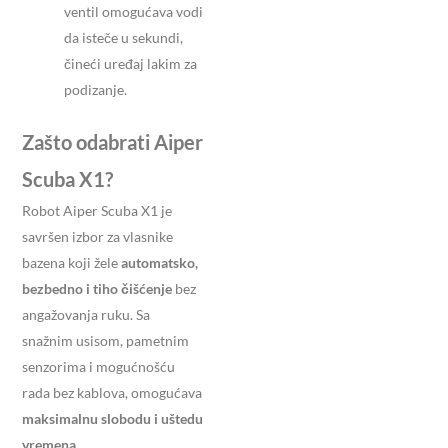
ventil omogućava vodi
da isteče u sekundi,
čineći uređaj lakim za
podizanje.
Zašto odabrati Aiper
Scuba X1?
Robot Aiper Scuba X1 je
savršen izbor za vlasnike
bazena koji žele
automatsko,
bezbedno i tiho čišćenje
bez
angažovanja ruku. Sa
snažnim usisom, pametnim
senzorima i mogućnošću
rada bez kablova, omogućava
maksimalnu slobodu i uštedu
vremena
.