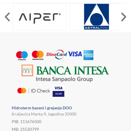
Hidroterm bazeni i grejanje DOO
Kraljevića Marka 9, Jagodina 35000
PIB: 111676500
MB: 21520799