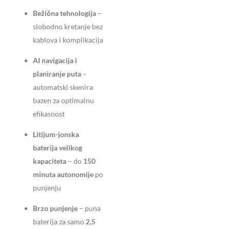
Bežična tehnologija
–
slobodno kretanje bez
kablova i komplikacija
AI navigacija i
planiranje puta
–
automatski skenira
bazen za optimalnu
efikasnost
Litijum-jonska
baterija velikog
kapaciteta
– do
150
minuta autonomije
po
punjenju
Brzo punjenje
– puna
baterija za samo
2,5