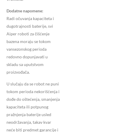
Dodatne napomene:
Radi očuvanja kapaciteta i
dugotrajnosti baterije, svi
Aiper roboti za čišćenje
bazena moraju se tokom
vansezonskog perioda
redovno dopunjavati u
skladu sa uputstvom
proizvođača.
U slučaju da se robot ne puni
tokom perioda nekorišćenja i
dođe do oštećenja, smanjenja
kapaciteta ili potpunog
pražnjenja baterije usled
neodržavanja, takav kvar
neće biti predmet garancije i