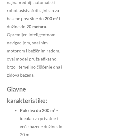
najnapredniji automatski
robot usisivač dizajniran za
bazene površine do
200 m²
i
dužine do
20 metara
.
Opremljen inteligentnom
navigacijom, snažnim
motorom i bežičnim radom,
ovaj model pruža efikasno,
brzo i temeljno čišćenje dna i
zidova bazena.
Glavne
karakteristike:
Pokriva do 200 m²
–
idealan za privatne i
veće bazene dužine do
20 m