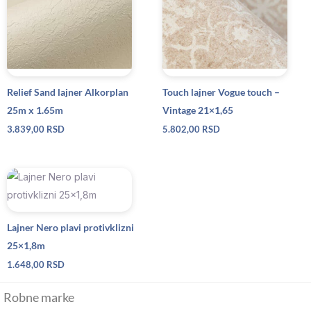
Relief Sand lajner Alkorplan
Touch lajner Vogue touch –
25m x 1.65m
Vintage 21×1,65
3.839,00
RSD
5.802,00
RSD
Lajner Nero plavi protivklizni
25×1,8m
1.648,00
RSD
Robne marke