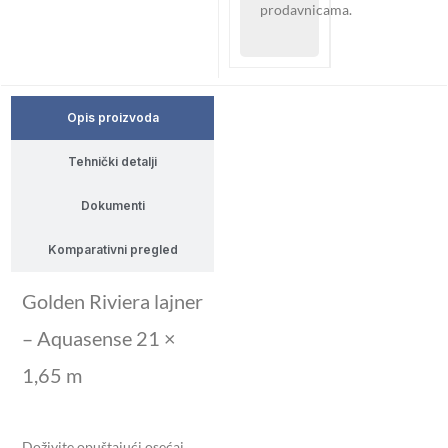
prodavnicama.
Opis proizvoda
Tehnički detalji
Dokumenti
Komparativni pregled
Golden Riviera lajner
– Aquasense 21 ×
1,65 m
Doživite opuštajući osećaj