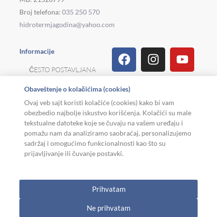
Broj telefona:
035 250 570
hidrotermjagodina@yahoo.com
Facebook
Linkedin
Tiktok
Instagram
Viber
Pinterest
Youtu
What
Houz
Informacije
ČESTO POSTAVLJANA
PITANJA
Obaveštenje o kolačićima (cookies)
REKLAMACIJE I
Ovaj veb sajt koristi kolačiće (cookies) kako bi vam
POVRAT ROBE
obezbedio najbolje iskustvo korišćenja. Kolačići su male
tekstualne datoteke koje se čuvaju na vašem uređaju i
MOJA KARIJERA
pomažu nam da analiziramo saobraćaj, personalizujemo
sadržaj i omogućimo funkcionalnosti kao što su
USLOVI KORIŠĆENJA
prijavljivanje ili čuvanje postavki.
Copyright © 2026. Hidroterm Jagodina
Prihvatam
W
0
Cart
Ne prihvatam
h
AKCIJA
KATEGORIJE
KORISNIK