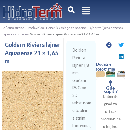
Pređi
na
sadržaj
Početna strana
›
Prodavnica
›
Bazeni
›
Obloge za bazene
›
Lajner folija za bazene
›
Lajneri za bazene
›
Goldern Riviera lajner Aquasense 21 × 1,65 m
Goldern Riviera lajner
Golden
Aquasense 21 × 1,65
Riviera
m
Dodatne
lajner 1,8
fotografije
mm –
ojačani
Gde
PVC sa
kupiti?
3D
Izaberite
teksturom
grad za
u toplim
prikaz
zlatnim
prodavnica
tonovima,
u kojima