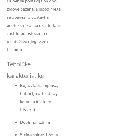
Lajner se postavlja na dno i
zidove bazena, a ispod njega
se obavezno postavlja
geotekstil koji pruža dodatnu
zaštitu od oštećenja i
produžava njegov vek
trajanja.
Tehničke
karakteristike
Boja:
zlatna nijansa,
imitacija prirodnog
kamena (Golden
Riviera)
Debljina:
1,8 mm
Širina rolne:
1,65 m