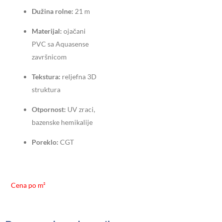
Dužina rolne:
21 m
Materijal:
ojačani
PVC sa Aquasense
završnicom
Tekstura:
reljefna 3D
struktura
Otpornost:
UV zraci,
bazenske hemikalije
Poreklo:
CGT
Cena po m²