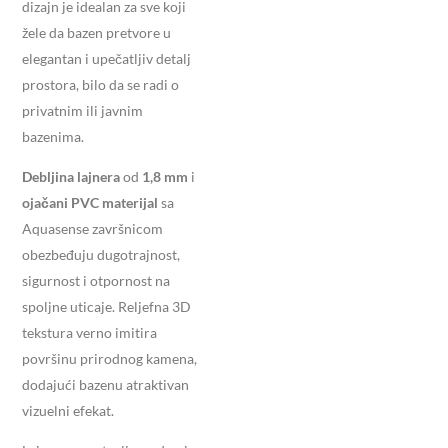
dizajn je idealan za sve koji
žele da bazen pretvore u
elegantan i upečatljiv detalj
prostora, bilo da se radi o
privatnim ili javnim
bazenima.
Debljina lajnera
od
1,8 mm
i
ojačani PVC materijal
sa
Aquasense završnicom
obezbeđuju dugotrajnost,
sigurnost i otpornost na
spoljne uticaje. Reljefna 3D
tekstura verno imitira
površinu prirodnog kamena,
dodajući bazenu atraktivan
vizuelni efekat.