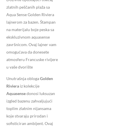
zlatnih peščanih plaža sa
Aqua Sense Golden Riviera
lajnerom za bazen. Štampan
na materijalu boje peska sa
ekskluzivnom aquasense
završnicom. Ovaj lajner vam
omogućava da donesete
atmosferu Francuske rivijere
u vaše dvorište
Unutrašnja obloga
Golden
Riviera
iz kolekcije
Aquasense
donosi luksuzan
izgled bazenu zahvaljujući
toplim zlatnim nijansama
koje stvaraju prirodan i
sofisticiran ambijent. Ovaj