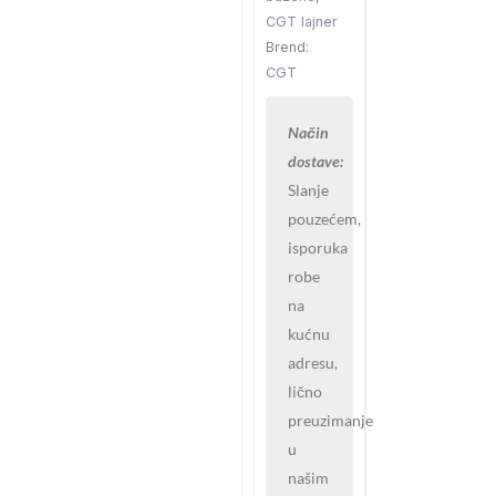
CGT lajner
Brend:
CGT
Način
dostave:
Slanje
pouzećem,
isporuka
robe
na
kućnu
adresu,
lično
preuzimanje
u
našim