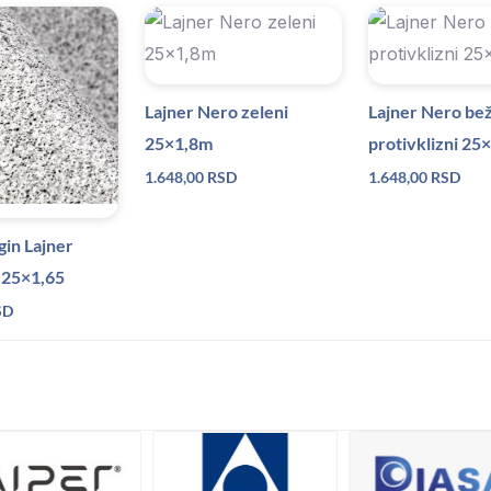
Lajner Nero zeleni
Lajner Nero be
25×1,8m
protivklizni 25
1.648,00
RSD
1.648,00
RSD
gin Lajner
 25×1,65
SD