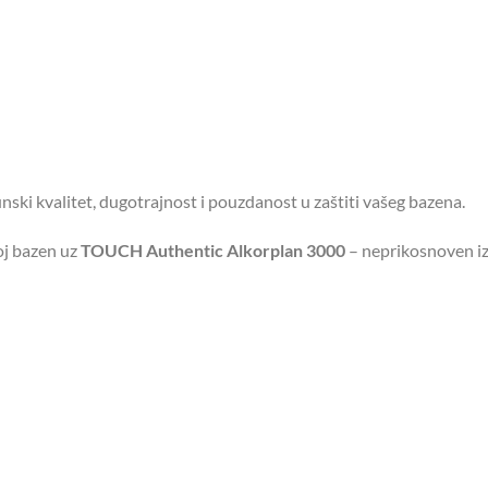
unski kvalitet, dugotrajnost i pouzdanost u zaštiti vašeg bazena.
oj bazen uz
TOUCH Authentic Alkorplan 3000
– neprikosnoven iz