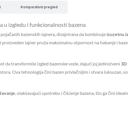
i
Komparativni pregled
u izgledu i funkcionalnosti bazena
a pojačanih bazenskih lajnera, dizajnirana da kombinuje
izuzetnu i
ki proizveden lajner pruža maksimalnu otpornost na habanje i baz
st da transformiše izgled bazenske vode, dajući joj jedinstveni
3D 
ora. Ova tehnologija čini bazen privlačnijim i stvara luksuzan, sof
ržavanje
, olakšavajući upotrebu i čišćenje bazena, što ga čini ideal