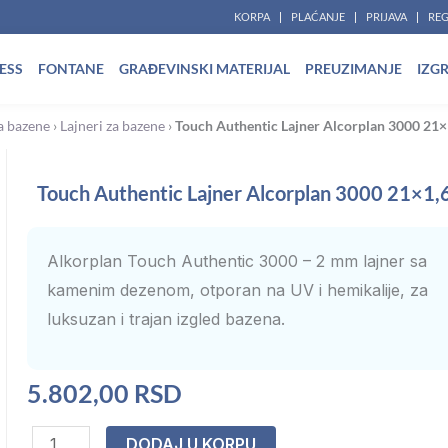
KORPA
PLAĆANJE
PRIJAVA
REG
ESS
FONTANE
GRAĐEVINSKI MATERIJAL
PREUZIMANJE
IZG
za bazene
›
Lajneri za bazene
›
Touch Authentic Lajner Alcorplan 3000 21×
Touch Authentic Lajner Alcorplan 3000 21×1,
Alkorplan Touch Authentic 3000 – 2 mm lajner sa
kamenim dezenom, otporan na UV i hemikalije, za
luksuzan i trajan izgled bazena.
5.802,00
RSD
Touch
DODAJ U KORPU