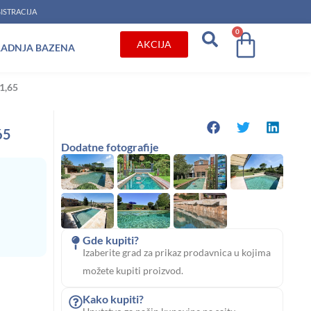
ISTRACIJA
0
Cart
AKCIJA
RADNJA BAZENA
1,65
65
Dodatne fotografije
Gde kupiti?
Izaberite grad za prikaz prodavnica u kojima
možete kupiti proizvod.
Kako kupiti?