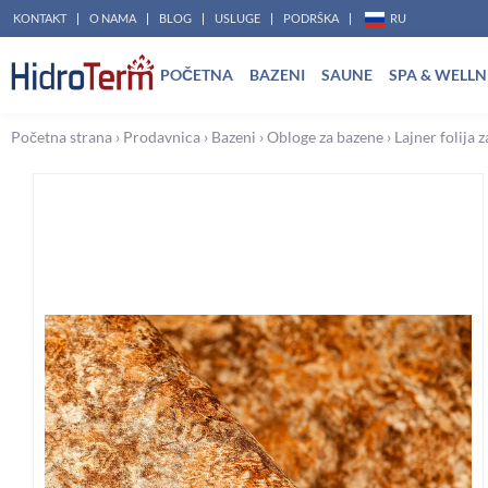
Pređi
KONTAKT
O NAMA
BLOG
USLUGE
PODRŠKA
RU
na
POČETNA
BAZENI
SAUNE
SPA & WELLN
sadržaj
Početna strana
›
Prodavnica
›
Bazeni
›
Obloge za bazene
›
Lajner folija 