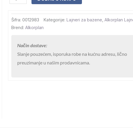
Authentic
Lajner
Šifra:
0012983
Kategorije:
Lajneri za bazene
,
Alkorplan Lajn
Alcorplan
Brend:
Alkorplan
3000
21x1,65
Način dostave:
količina
Slanje pouzećem, isporuka robe na kućnu adresu, lično
preuzimanje u našim prodavnicama.