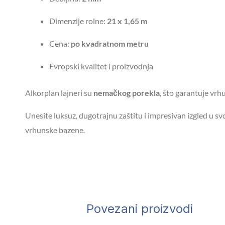
Dimenzije rolne:
21 x 1,65 m
Cena:
po kvadratnom metru
Evropski kvalitet i proizvodnja
Alkorplan lajneri su
nemačkog porekla
, što garantuje vrh
Unesite luksuz, dugotrajnu zaštitu i impresivan izgled u sv
vrhunske bazene.
Povezani proizvodi