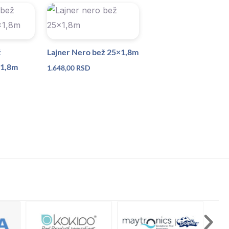
ž
Lajner Nero bež 25×1,8m
×1,8m
1.648,00
RSD