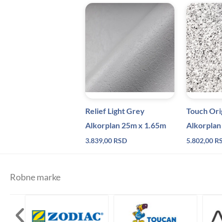
Relief Light Grey
Touch Ori
Alkorplan 25m x 1.65m
Alkorplan
3.839,00
RSD
5.802,00
R
Robne marke