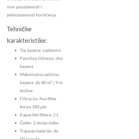
nivo pouzdanosti i
jednostavnosti korišćenja.
Tehničke
karakteristike:
Tip bazena: nadzemni
Površina čišćenja: dno
bazena
Maksimalna veličina
bazena: do 80 m² / 9 m
dužine
Filtracija: fina filter
korpa 180 μm
Kapacitet filtera: 2 L
Četke: 2 donje četke
Trajanje baterije: do
90 minuta