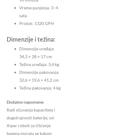
Vreme punjenja: 3–4
sata
Protok: 1320 GPH
Dimenzije i težina:
Dimenzije uređaja:
34,3 × 28 × 17 cm
Težina uređaja: 3,4 kg
Dimenzije pakovanja:
32,6 × 19,6 × 41,2 cm
Težina pakovanja: 4 kg
Dodatne napomene:
Radi očuvanja kapaciteta i
dugotrajnosti baterije, svi
Aiper roboti za čišćenje
bazena moraju se tokom