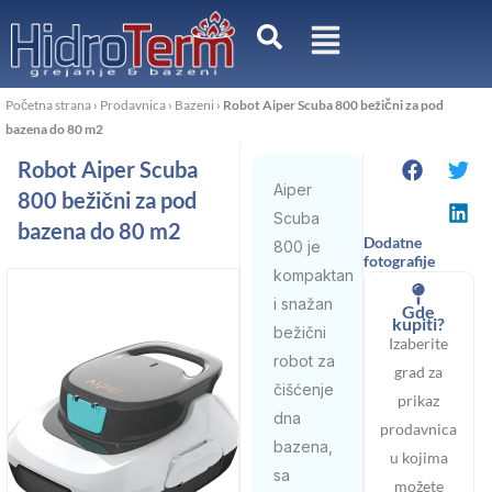
Pređi
na
sadržaj
Početna strana
›
Prodavnica
›
Bazeni
›
Robot Aiper Scuba 800 bežični za pod
bazena do 80 m2
Robot Aiper Scuba
Aiper
800 bežični za pod
Scuba
bazena do 80 m2
Dodatne
800 je
fotografije
kompaktan
i snažan
Gde
kupiti?
bežični
Izaberite
robot za
grad za
čišćenje
prikaz
dna
prodavnica
bazena,
u kojima
sa
možete