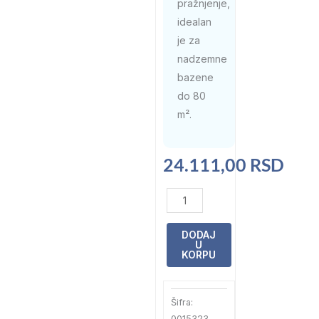
pražnjenje,
idealan
je za
nadzemne
bazene
do 80
m².
24.111,00
RSD
Robot
Aiper
Scuba
DODAJ
U
800
KORPU
bežični
za
Šifra:
pod
0015323