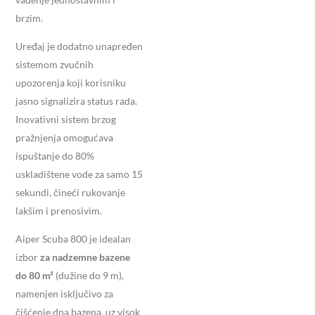
brzim.
Uređaj je dodatno unapređen
sistemom zvučnih
upozorenja koji korisniku
jasno signalizira status rada.
Inovativni sistem brzog
pražnjenja omogućava
ispuštanje do 80%
uskladištene vode za samo 15
sekundi, čineći rukovanje
lakšim i prenosivim.
Aiper Scuba 800 je idealan
izbor
za nadzemne bazene
do 80 m²
(dužine do 9 m),
namenjen isključivo za
čišćenje dna bazena, uz visok