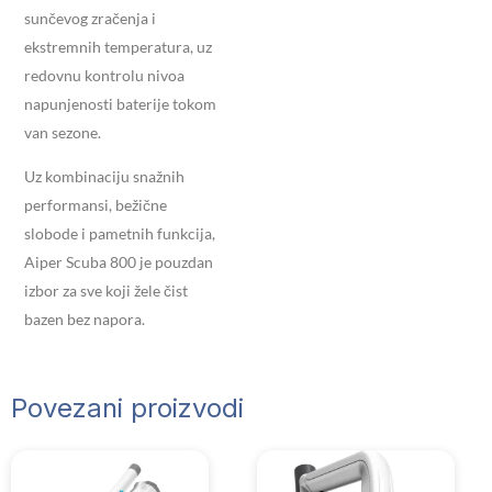
sunčevog zračenja i
ekstremnih temperatura, uz
redovnu kontrolu nivoa
napunjenosti baterije tokom
van sezone.
Uz kombinaciju snažnih
performansi, bežične
slobode i pametnih funkcija,
Aiper Scuba 800 je pouzdan
izbor za sve koji žele čist
bazen bez napora.
Povezani proizvodi