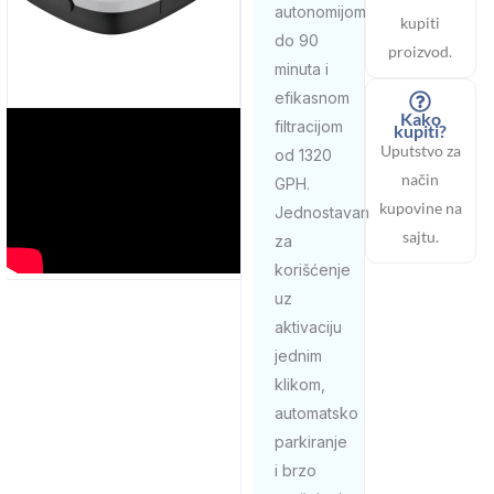
autonomijom
kupiti
do 90
proizvod.
minuta i
efikasnom
Kako
filtracijom
kupiti?
Uputstvo za
od 1320
način
GPH.
kupovine na
Jednostavan
sajtu.
za
korišćenje
uz
aktivaciju
jednim
klikom,
automatsko
parkiranje
i brzo