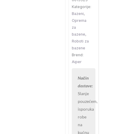
bazena
Kategorije:
do
Bazeni
,
80
Oprema
m2
za
količina
bazene
,
Roboti za
bazene
Brend:
Aiper
Način
dostave:
Slanje
pouzećem,
isporuka
robe
na
kućnu