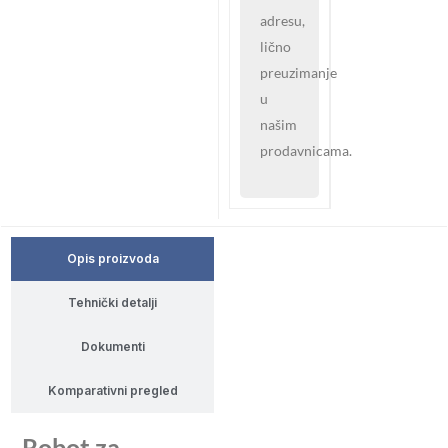
adresu,
lično
preuzimanje
u
našim
prodavnicama.
Opis proizvoda
Tehnički detalji
Dokumenti
Komparativni pregled
Robot za