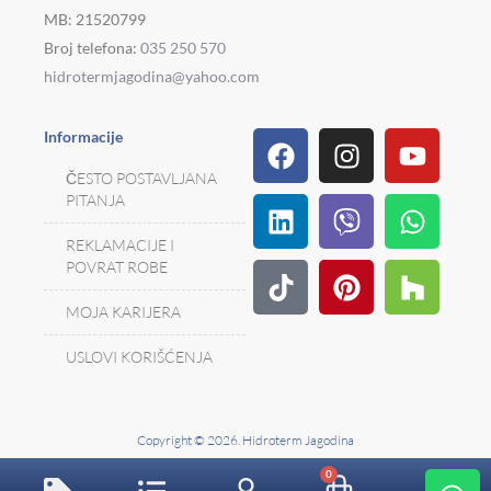
MB: 21520799
Broj telefona:
035 250 570
hidrotermjagodina@yahoo.com
Facebook
Linkedin
Tiktok
Instagram
Viber
Pinterest
Youtu
What
Houz
Informacije
ČESTO POSTAVLJANA
PITANJA
REKLAMACIJE I
POVRAT ROBE
MOJA KARIJERA
USLOVI KORIŠĆENJA
Copyright © 2026. Hidroterm Jagodina
W
0
Cart