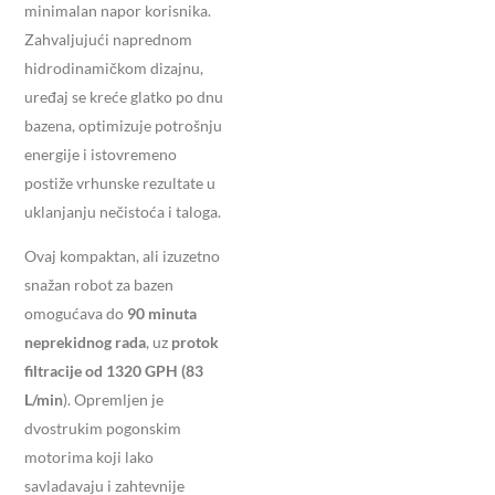
minimalan napor korisnika.
Zahvaljujući naprednom
hidrodinamičkom dizajnu,
uređaj se kreće glatko po dnu
bazena, optimizuje potrošnju
energije i istovremeno
postiže vrhunske rezultate u
uklanjanju nečistoća i taloga.
Ovaj kompaktan, ali izuzetno
snažan robot za bazen
omogućava do
90 minuta
neprekidnog rada
, uz
protok
filtracije od 1320 GPH (83
L/min
). Opremljen je
dvostrukim pogonskim
motorima koji lako
savladavaju i zahtevnije