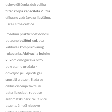
uslove čišćenja, dok velika
filter korpa kapaciteta 2 litra
efikasno zadržava prljavštinu,
lišće i sitne čestice.
Posebnu praktičnost donosi
potpuno
bežični rad
, bez
kablova i komplikovanog
rukovanja.
Aktivacija jednim
klikom
omogućava brzo
pokretanje uređaja –
dovoljno je uključiti ga i
spustiti u bazen. Kada se
ciklus čišćenja završi ili
baterija oslabi, robot se
automatski parkira uz ivicu
bazena, čineći njegovo
vađenje jednostavnim i