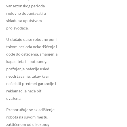
vansezonskog perioda
redovno dopunjavati u
skladu sa uputstvom
proizvođača.
U slučaju da se robot ne puni
tokom perioda nekorišćenja i
dođe do oštećenja, smanjenja
kapaciteta ili potpunog
pražnjenja baterije usled
neodržavanja, takav kvar
neće biti predmet garancije i
reklamacija neće biti
uvažena.
Preporučuje se skladištenje
robota na suvom mestu,
zaštićenom od direktnog