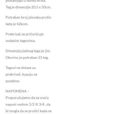
postavljaju u obliku krsta.
Teg je dimenzije 20,5 x 50cm.
Potreban broj plovaka protiv
leda je 42kom.
Prekrivač se pričvršćuje
vodenim tegovima.
Dimenzija jednog tega je 2m.
Okvrino je potreban 21 teg.
Tegovi ne dolaze uz
prekrivač, kupuju se
posebno.
NAPOMENA –
Preporučujemo da se vreća
napuni vodom 1/2 ili 3/4 , da
bi mogla da se proširi kada se