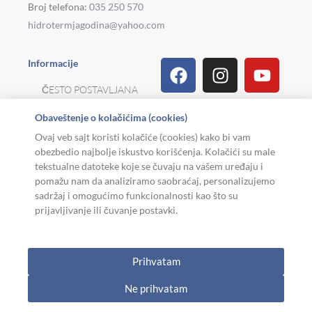
Broj telefona:
035 250 570
hidrotermjagodina@yahoo.com
Facebook
Linkedin
Tiktok
Instagram
Viber
Pinterest
Youtu
What
Houz
Informacije
ČESTO POSTAVLJANA
PITANJA
Obaveštenje o kolačićima (cookies)
REKLAMACIJE I
Ovaj veb sajt koristi kolačiće (cookies) kako bi vam
POVRAT ROBE
obezbedio najbolje iskustvo korišćenja. Kolačići su male
tekstualne datoteke koje se čuvaju na vašem uređaju i
MOJA KARIJERA
pomažu nam da analiziramo saobraćaj, personalizujemo
sadržaj i omogućimo funkcionalnosti kao što su
USLOVI KORIŠĆENJA
prijavljivanje ili čuvanje postavki.
Copyright © 2026. Hidroterm Jagodina
Prihvatam
W
0
Cart
Ne prihvatam
h
AKCIJA
KATEGORIJE
KORISNIK