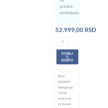
za
pravilno
postavljanje.
52.999,00
RSD
Zimski
prekrivač
za
DODAJ
U
bazene
KORPU
HU
14x7
Šifra:
količina
0005813
Kategorija:
Zimski
prekrivač
za bazen