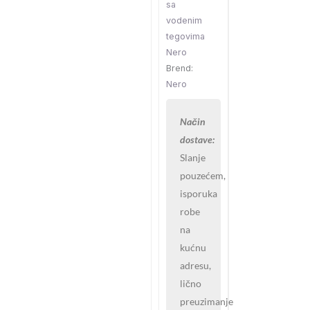
sa
vodenim
tegovima
Nero
Brend:
Nero
Način
dostave:
Slanje
pouzećem,
isporuka
robe
na
kućnu
adresu,
lično
preuzimanje