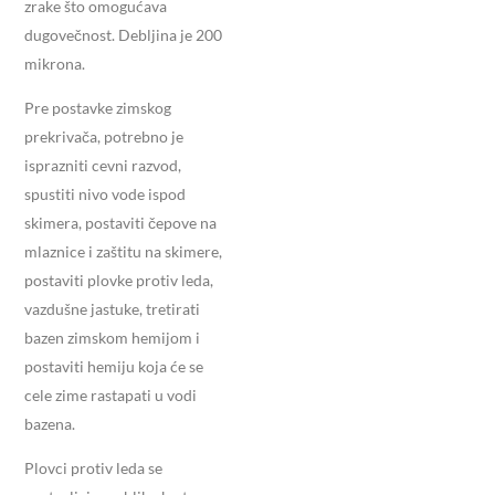
zrake što omogućava
dugovečnost. Debljina je 200
mikrona.
Pre postavke zimskog
prekrivača, potrebno je
isprazniti cevni razvod,
spustiti nivo vode ispod
skimera, postaviti čepove na
mlaznice i zaštitu na skimere,
postaviti plovke protiv leda,
vazdušne jastuke, tretirati
bazen zimskom hemijom i
postaviti hemiju koja će se
cele zime rastapati u vodi
bazena.
Plovci protiv leda se