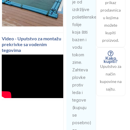
je od
prikaz
izdržljive
prodavnica
polietilenske
u kojima
folije
možete
koja štiti
kupiti
Video - Uputstvo za montažu
bazen i
proizvod.
prekrivke sa vodenim
vodu
tegovima
tokom
Kako
kupiti?
zime.
Uputstvo za
Zahteva
način
plovke
kupovine na
protiv
sajtu.
leda i
tegove
(kupuju
se
posebno)