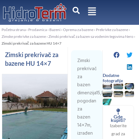
Pređi
na
sadržaj
Početna strana
›
Prodavnica
›
Bazeni
›
Oprema za bazene
›
Prekrivke za bazene
›
Zimske prekrivke za bazene
›
Zimski prekrivač za bazen sa vodenim tegovima Nero
›
Zimski prekrivač za bazene HU 14×7
Zimski prekrivač za
Zimski
bazene HU 14×7
prekrivač
Dodatne
za
fotografije
bazen
dimenzija15,8×7,8m,
pogodan
za
Gde
bazen
kupiti?
14x7m,
Izaberite
izrađen
grad za