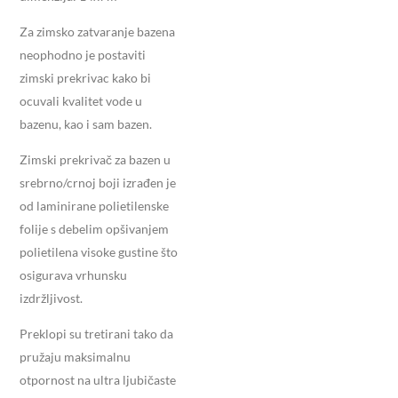
Za zimsko zatvaranje bazena
neophodno je postaviti
zimski prekrivac kako bi
ocuvali kvalitet vode u
bazenu, kao i sam bazen.
Zimski prekrivač za bazen u
srebrno/crnoj boji izrađen je
od laminirane polietilenske
folije s debelim opšivanjem
polietilena visoke gustine što
osigurava vrhunsku
izdržljivost.
Preklopi su tretirani tako da
pružaju maksimalnu
otpornost na ultra ljubičaste