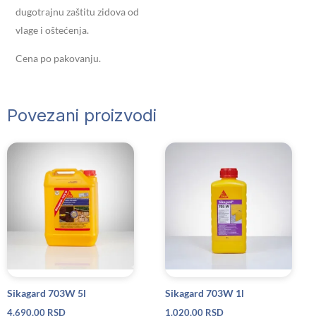
dugotrajnu zaštitu zidova od
vlage i oštećenja.
Cena po pakovanju.
Povezani proizvodi
Sikagard 703W 5l
Sikagard 703W 1l
4.690,00
RSD
1.020,00
RSD