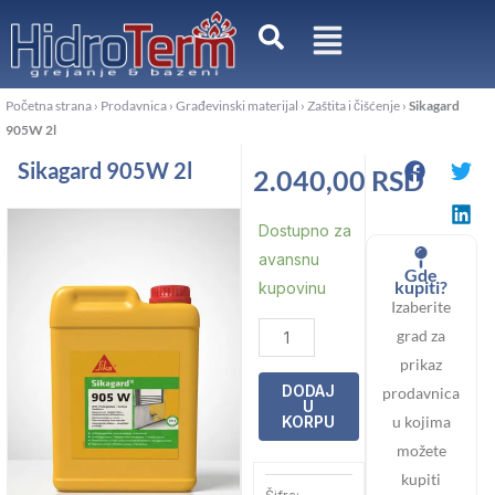
Pređi
na
sadržaj
Početna strana
›
Prodavnica
›
Građevinski materijal
›
Zaštita i čišćenje
›
Sikagard
905W 2l
Sikagard 905W 2l
2.040,00
RSD
Sikagard
Dostupno za
905W
avansnu
Gde
2l
kupiti?
kupovinu
Izaberite
količina
grad za
prikaz
DODAJ
prodavnica
U
u kojima
KORPU
možete
kupiti