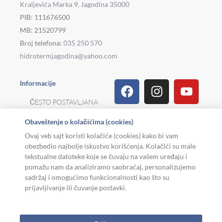
Kraljevića Marka 9, Jagodina 35000
PIB: 111676500
MB: 21520799
Broj telefona:
035 250 570
hidrotermjagodina@yahoo.com
Facebook
Linkedin
Tiktok
Instagram
Viber
Pinterest
Youtu
What
Houz
Informacije
ČESTO POSTAVLJANA
PITANJA
Obaveštenje o kolačićima (cookies)
REKLAMACIJE I
Ovaj veb sajt koristi kolačiće (cookies) kako bi vam
POVRAT ROBE
obezbedio najbolje iskustvo korišćenja. Kolačići su male
tekstualne datoteke koje se čuvaju na vašem uređaju i
MOJA KARIJERA
pomažu nam da analiziramo saobraćaj, personalizujemo
sadržaj i omogućimo funkcionalnosti kao što su
USLOVI KORIŠĆENJA
prijavljivanje ili čuvanje postavki.
Copyright © 2026. Hidroterm Jagodina