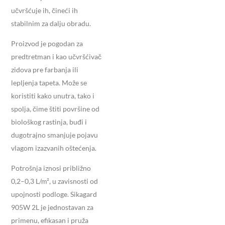
učvršćuje ih, čineći ih
stabilnim za dalju obradu.
Proizvod je pogodan za
predtretman i kao učvršćivač
zidova pre farbanja ili
lepljenja tapeta. Može se
koristiti kako unutra, tako i
spolja, čime štiti površine od
biološkog rastinja, buđi i
dugotrajno smanjuje pojavu
vlagom izazvanih oštećenja.
Potrošnja iznosi približno
0,2–0,3 L/m², u zavisnosti od
upojnosti podloge. Sikagard
905W 2L je jednostavan za
primenu, efikasan i pruža