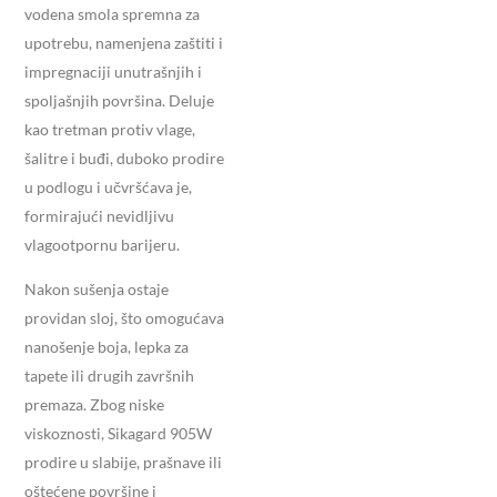
vodena smola spremna za
upotrebu, namenjena zaštiti i
impregnaciji unutrašnjih i
spoljašnjih površina. Deluje
kao tretman protiv vlage,
šalitre i buđi, duboko prodire
u podlogu i učvršćava je,
formirajući nevidljivu
vlagootpornu barijeru.
Nakon sušenja ostaje
providan sloj, što omogućava
nanošenje boja, lepka za
tapete ili drugih završnih
premaza. Zbog niske
viskoznosti, Sikagard 905W
prodire u slabije, prašnave ili
oštećene površine i