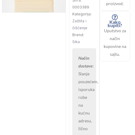
Šifra:
proizvod.
0003389
Kategorija:
Zaštita i
Kako
kupiti?
čišćenje
Uputstvo za
Brend:
način
Sika
kupovine na
sajtu.
Način
dostave:
Slanje
pouzećem,
isporuka
robe
na
kućnu
adresu,
lično