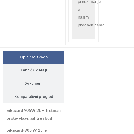
preuzimanje
u
našim
prodavnicama.
Opis proizvoda
Tehnički detalji
Dokumenti
Komparativni pregled
Sikagard 905W 2L – Tretman
protiv vlage, šalitre i buđi
Sikagard-905 W
2L
je