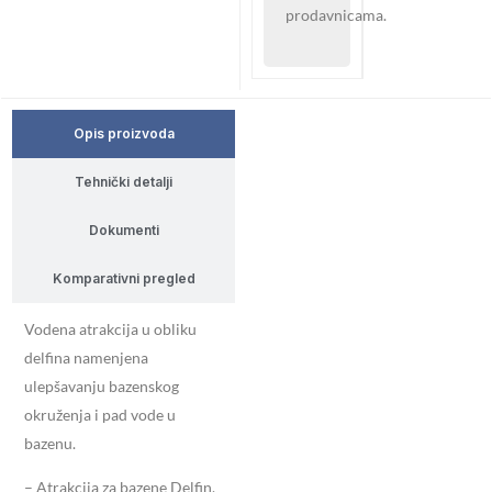
prodavnicama.
Opis proizvoda
Tehnički detalji
Dokumenti
Komparativni pregled
Vodena atrakcija u obliku
delfina namenjena
ulepšavanju bazenskog
okruženja i pad vode u
bazenu.
– Atrakcija za bazene Delfin,