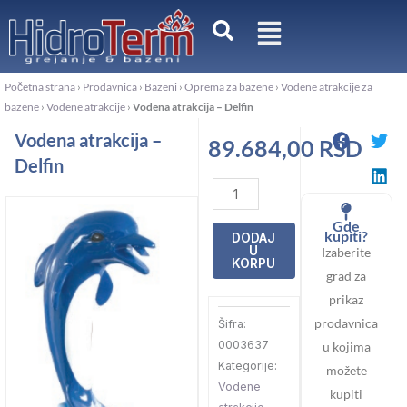
Pređi
na
sadržaj
Početna strana
›
Prodavnica
›
Bazeni
›
Oprema za bazene
›
Vodene atrakcije za
bazene
›
Vodene atrakcije
›
Vodena atrakcija – Delfin
Vodena atrakcija –
89.684,00
RSD
Delfin
Vodena
atrakcija
Gde
-
kupiti?
DODAJ
U
Izaberite
Delfin
KORPU
grad za
količina
prikaz
prodavnica
Šifra:
0003637
u kojima
Kategorije:
možete
Vodene
kupiti