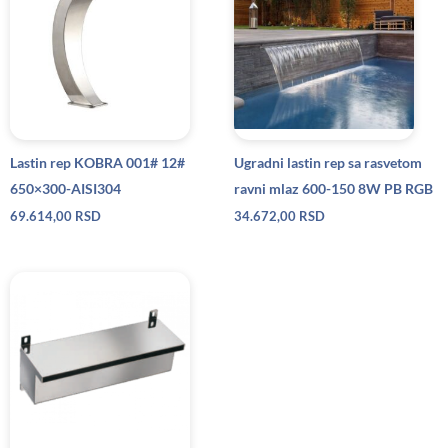
Lastin rep KOBRA 001# 12#
Ugradni lastin rep sa rasvetom
650×300-AISI304
ravni mlaz 600-150 8W PB RGB
69.614,00
RSD
34.672,00
RSD