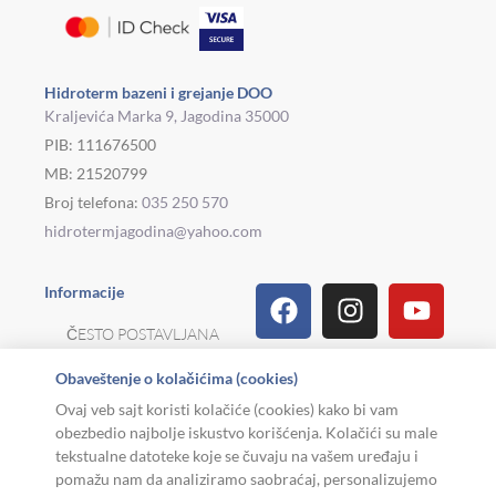
Hidroterm bazeni i grejanje DOO
Kraljevića Marka 9, Jagodina 35000
PIB: 111676500
MB: 21520799
Broj telefona:
035 250 570
hidrotermjagodina@yahoo.com
Facebook
Linkedin
Tiktok
Instagram
Viber
Pinterest
Youtu
What
Houz
Informacije
ČESTO POSTAVLJANA
PITANJA
Obaveštenje o kolačićima (cookies)
REKLAMACIJE I
Ovaj veb sajt koristi kolačiće (cookies) kako bi vam
POVRAT ROBE
obezbedio najbolje iskustvo korišćenja. Kolačići su male
tekstualne datoteke koje se čuvaju na vašem uređaju i
MOJA KARIJERA
pomažu nam da analiziramo saobraćaj, personalizujemo