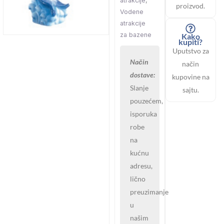
atrakcije
,
proizvod.
Vodene
atrakcije
za bazene
Kako
kupiti?
Uputstvo za
Način
način
dostave:
kupovine na
Slanje
sajtu.
pouzećem,
isporuka
robe
na
kućnu
adresu,
lično
preuzimanje
u
našim