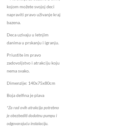
kojom možete svojoj deci
napraviti pravo uživanje kraj
bazena.
Deca uzivaju u letnjim
danima u prskanju i igranju.
Priustite im pravo
zadovoljstvo i atrakciju koju
nema svako.
Dimenzije: 140x75x80cm
Boja delfina je plava
*Za rad ovih atrakcija potrebno
je obezbediti dodatnu pumpu i
odgovarajuću instalaciju.