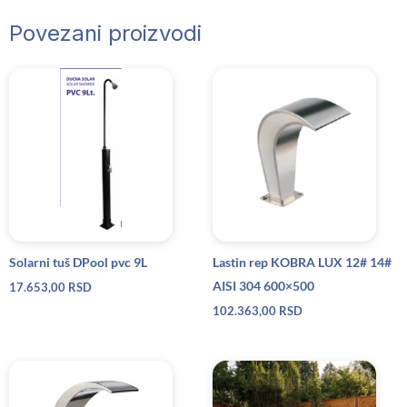
Povezani proizvodi
Solarni tuš DPool pvc 9L
Lastin rep KOBRA LUX 12# 14#
AISI 304 600×500
17.653,00
RSD
102.363,00
RSD