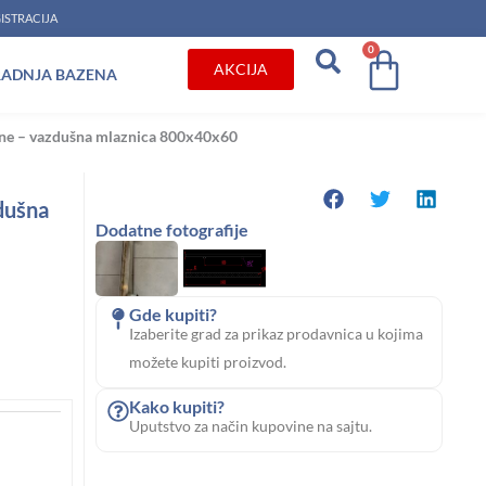
ISTRACIJA
0
Cart
AKCIJA
RADNJA BAZENA
ene – vazdušna mlaznica 800x40x60
dušna
Dodatne fotografije
Gde kupiti?
Izaberite grad za prikaz prodavnica u kojima
možete kupiti proizvod.
Kako kupiti?
Uputstvo za način kupovine na sajtu.