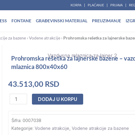
KORPA
PLAĆANJE
PRIJAVA
REG
ESS
FONTANE
GRAĐEVINSKI MATERIJAL
PREUZIMANJE
IZG
cije za bazene
›
Vodene atrakcije
›
Prohromska rešetka za lajnerske baz
Prohromska rešetka za lajnerske bazene – vaz
mlaznica 800x40x60
43.513,00
RSD
Prohromska
DODAJ U KORPU
rešetka
za
Šifra:
0007038
lajnerske
Kategorije:
Vodene atrakcije
,
Vodene atrakcije za bazene
bazene