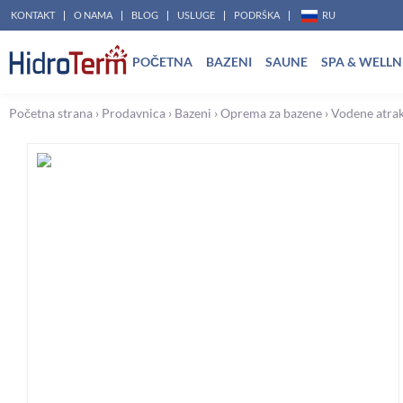
Pređi
KONTAKT
O NAMA
BLOG
USLUGE
PODRŠKA
RU
na
POČETNA
BAZENI
SAUNE
SPA & WELLN
sadržaj
Početna strana
›
Prodavnica
›
Bazeni
›
Oprema za bazene
›
Vodene atrak