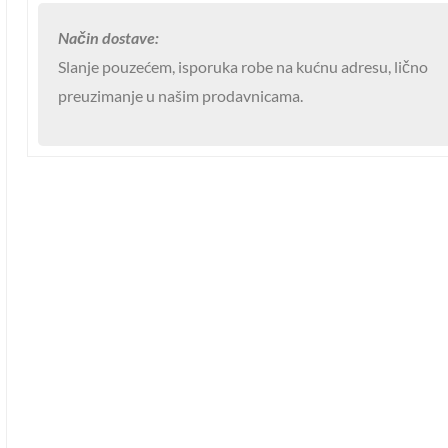
–
Način dostave:
vazdušna
Slanje pouzećem, isporuka robe na kućnu adresu, lično
mlaznica
preuzimanje u našim prodavnicama.
800x40x60
količina