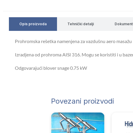
Opis proizvoda
Tehnički detalji
Dokument
Prohromska rešetka namenjena za vazdušnu aero masažu ko
Izradjena od prohroma AISI 316. Mogu se koristiti i u bazeni
Odgovarajući blover snage 0.75 kW
Povezani proizvodi