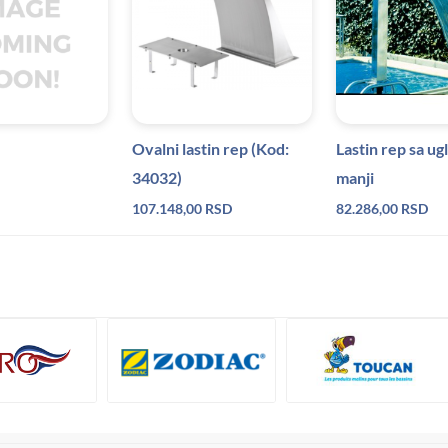
Ovalni lastin rep (Kod:
Lastin rep sa u
34032)
manji
107.148,00
RSD
82.286,00
RSD