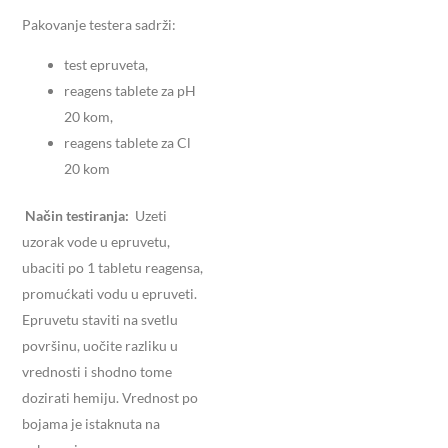
Pakovanje testera sadrži:
test epruveta,
reagens tablete za pH
20 kom,
reagens tablete za Cl
20 kom
Način testiranja:
Uzeti
uzorak vode u epruvetu,
ubaciti po 1 tabletu reagensa,
promućkati vodu u epruveti.
Epruvetu staviti na svetlu
površinu, uočite razliku u
vrednosti i shodno tome
dozirati hemiju. Vrednost po
bojama je istaknuta na