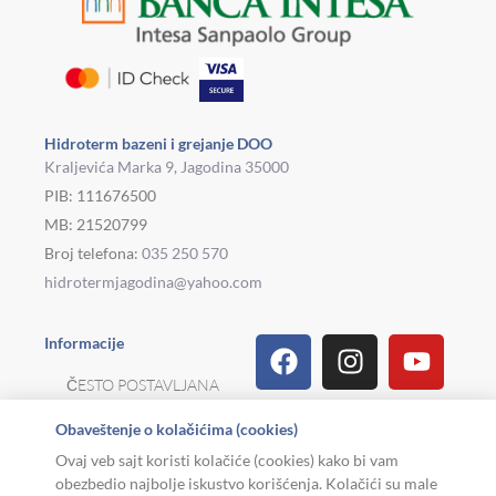
Hidroterm bazeni i grejanje DOO
Kraljevića Marka 9, Jagodina 35000
PIB: 111676500
MB: 21520799
Broj telefona:
035 250 570
hidrotermjagodina@yahoo.com
Facebook
Linkedin
Tiktok
Instagram
Viber
Pinterest
Youtu
What
Houz
Informacije
ČESTO POSTAVLJANA
PITANJA
Obaveštenje o kolačićima (cookies)
REKLAMACIJE I
Ovaj veb sajt koristi kolačiće (cookies) kako bi vam
POVRAT ROBE
obezbedio najbolje iskustvo korišćenja. Kolačići su male