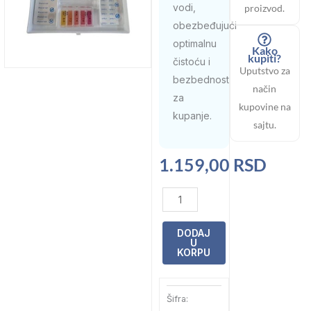
vodi,
proizvod.
obezbeđujući
optimalnu
Kako
kupiti?
čistoću i
Uputstvo za
bezbednost
način
za
kupovine na
kupanje.
sajtu.
1.159,00
RSD
Tester
na
tablete
DODAJ
U
pH/Cl
KORPU
+
2
Šifra:
x