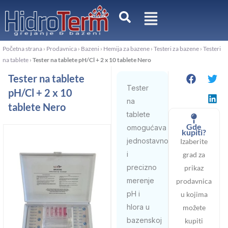
Pređi
na
sadržaj
Početna strana
›
Prodavnica
›
Bazeni
›
Hemija za bazene
›
Testeri za bazene
›
Testeri
na tablete
›
Tester na tablete pH/Cl + 2 x 10 tablete Nero
Tester na tablete
Tester
pH/Cl + 2 x 10
na
tablete Nero
tablete
Gde
omogućava
kupiti?
jednostavno
Izaberite
i
grad za
precizno
prikaz
merenje
prodavnica
pH i
u kojima
hlora u
možete
bazenskoj
kupiti