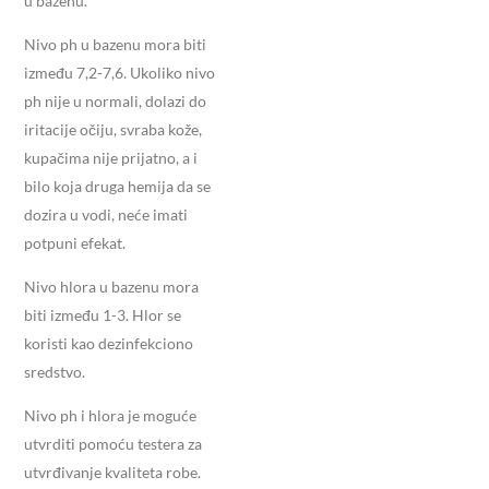
u bazenu.
Nivo ph u bazenu mora biti
između 7,2-7,6. Ukoliko nivo
ph nije u normali, dolazi do
iritacije očiju, svraba kože,
kupačima nije prijatno, a i
bilo koja druga hemija da se
dozira u vodi, neće imati
potpuni efekat.
Nivo hlora u bazenu mora
biti između 1-3. Hlor se
koristi kao dezinfekciono
sredstvo.
Nivo ph i hlora je moguće
utvrditi pomoću testera za
utvrđivanje kvaliteta robe.