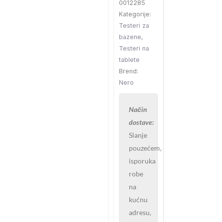
0012285
10
Kategorije:
tablete
Testeri za
Nero
bazene
,
količina
Testeri na
tablete
Brend:
Nero
Način
dostave:
Slanje
pouzećem,
isporuka
robe
na
kućnu
adresu,