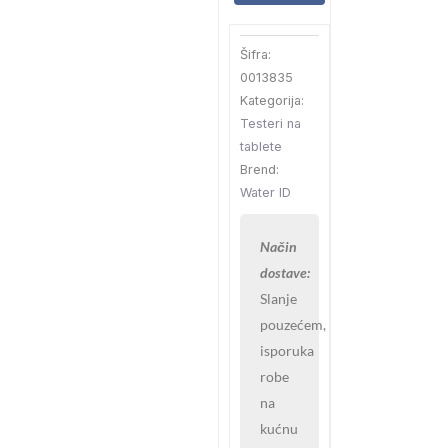
kom
Water
Šifra:
ID
0013835
količina
Kategorija:
Testeri na
tablete
Brend:
Water ID
Način
dostave:
Slanje
pouzećem,
isporuka
robe
na
kućnu