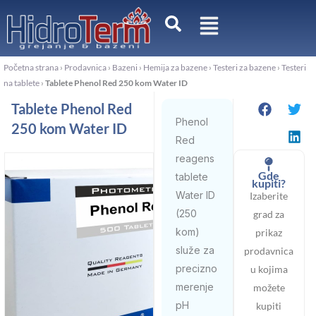
Pređi
na
sadržaj
Početna strana
›
Prodavnica
›
Bazeni
›
Hemija za bazene
›
Testeri za bazene
›
Testeri
na tablete
›
Tablete Phenol Red 250 kom Water ID
Tablete Phenol Red
Phenol
250 kom Water ID
Red
reagens
Gde
tablete
kupiti?
Water ID
Izaberite
(250
grad za
kom)
prikaz
služe za
prodavnica
precizno
u kojima
merenje
možete
pH
kupiti