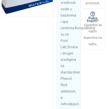
vrednosti
proizvod.
vode u
bazenima
Kako
kupiti?
i spa
Uputstvo za
centrima.Kompatibilne
način
su sa
kupovine na
Pool
sajtu.
Lab,Scuba
i drugim
uređajima
sa
standardnim
Phenol
Red
sistemom,
a
zahvaljujući