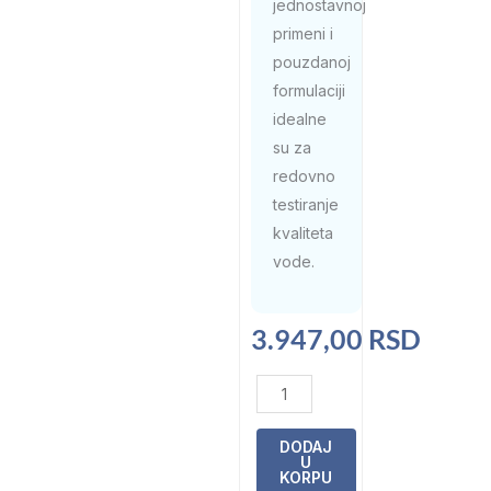
jednostavnoj
primeni i
pouzdanoj
formulaciji
idealne
su za
redovno
testiranje
kvaliteta
vode.
3.947,00
RSD
Tablete
Phenol
Red
DODAJ
U
250
KORPU