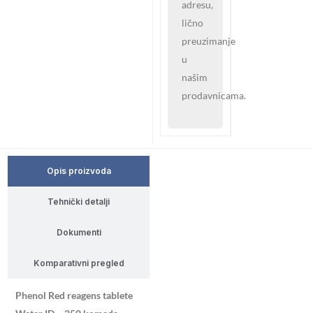
adresu,
lično
preuzimanje
u
našim
prodavnicama.
Opis proizvoda
Tehnički detalji
Dokumenti
Komparativni pregled
Phenol Red reagens tablete