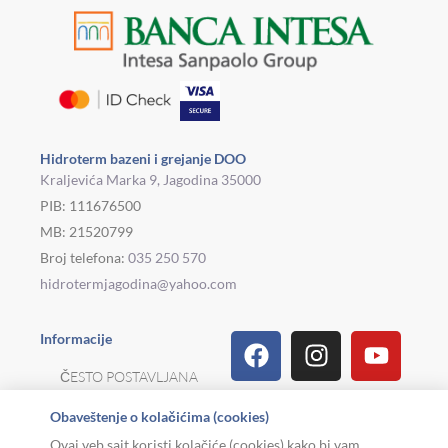
Hidroterm bazeni i grejanje DOO
Kraljevića Marka 9, Jagodina 35000
PIB: 111676500
MB: 21520799
Broj telefona:
035 250 570
hidrotermjagodina@yahoo.com
Facebook
Linkedin
Tiktok
Instagram
Viber
Pinterest
Youtu
What
Houz
Informacije
ČESTO POSTAVLJANA
PITANJA
Obaveštenje o kolačićima (cookies)
REKLAMACIJE I
Ovaj veb sajt koristi kolačiće (cookies) kako bi vam