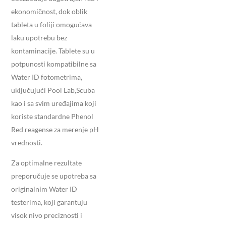
ekonomičnost, dok oblik
tableta u foliji omogućava
laku upotrebu bez
kontaminacije. Tablete su u
potpunosti kompatibilne sa
Water ID fotometrima,
uključujući Pool Lab,Scuba
kao i sa svim uređajima koji
koriste standardne Phenol
Red reagense za merenje pH
vrednosti.
Za optimalne rezultate
preporučuje se upotreba sa
originalnim Water ID
testerima, koji garantuju
visok nivo preciznosti i