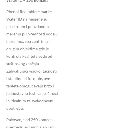
Water ID – 250 komada
Phenol Red tablete marke
Water ID namenjene su
preciznom i pouzdanom
merenju pH vrednosti vode u
bazenima, spa centrima i
drugim objektima gde je
kontrola kvaliteta vode od
suštinskog značaja.
Zahvaljujući visokoj tačnosti
i stabilnosti formule, ove
tablete omogućavaju brzo i
jednostavno testiranje, čineći
ih idealnim za svakodnevnu
upotrebu.
Pakovanje od 250 komada
obezbeđuje dugotrajan rad i