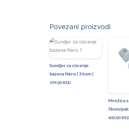
Povezani proizvodi
Sundjer za ciscenje
bazena Nero ( 3 kom )
399,00
RSD
Mrežica z
5kom/pak
600,00
RS