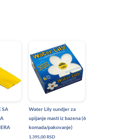
 SA
Water Lily sundjer za
ZA
upijanje masti iz bazena (6
NERA
komada/pakovanje)
1.395,00
RSD