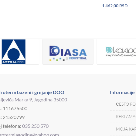
1.462,00
RSD
roterm bazeni i grejanje DOO
Informacije
ljevića Marka 9, Jagodina 35000
ČESTO PO
B: 111676500
REKLAMAC
: 21520799
j telefona:
035 250 570
MOJA KAR
drotermjagodina@yahoo.com