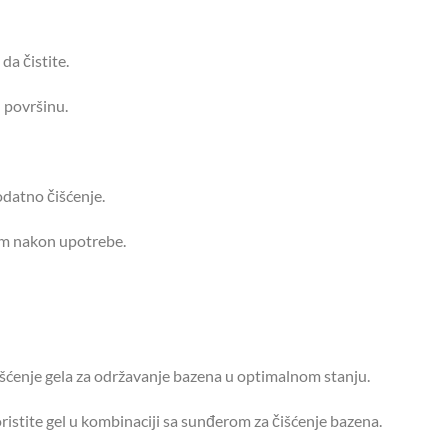
da čistite.
 površinu.
dodatno čišćenje.
om nakon upotrebe.
šćenje gela za održavanje bazena u optimalnom stanju.
koristite gel u kombinaciji sa sunđerom za čišćenje bazena.