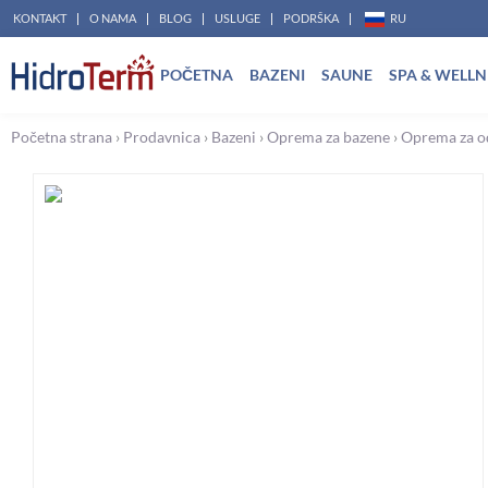
Pređi
KONTAKT
O NAMA
BLOG
USLUGE
PODRŠKA
RU
na
POČETNA
BAZENI
SAUNE
SPA & WELLN
sadržaj
Početna strana
›
Prodavnica
›
Bazeni
›
Oprema za bazene
›
Oprema za o