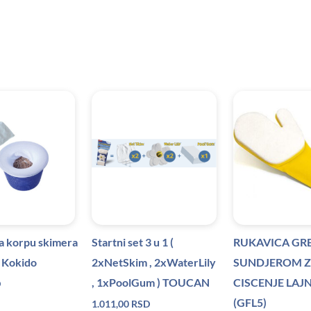
a korpu skimera
Startni set 3 u 1 (
RUKAVICA GRE
 Kokido
2xNetSkim , 2xWaterLily
SUNDJEROM 
, 1xPoolGum ) TOUCAN
CISCENJE LAJ
D
(GFL5)
1.011,00
RSD