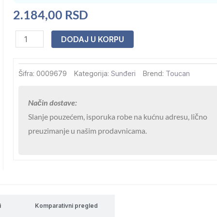
2.184,00
RSD
Gel
DODAJ U KORPU
za
čišćenje
Šifra:
0009679
Kategorija:
Sunđeri
Brend:
Toucan
bazena
od
Način dostave:
kamenca
Slanje pouzećem, isporuka robe na kućnu adresu, lično
i
preuzimanje u našim prodavnicama.
prljavština
Net
Line
TOUCAN
(lajner,plocice,farba)
Net
i
Komparativni pregled