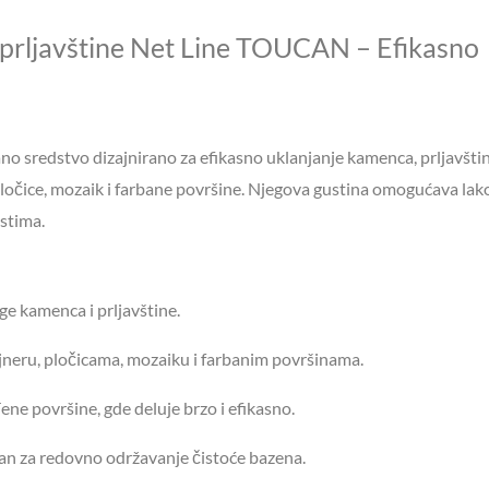
Line
TOUCAN
 prljavštine Net Line TOUCAN – Efikasno
300ml
količina
ano sredstvo dizajnirano za efikasno uklanjanje kamenca, prljavštin
, pločice, mozaik i farbane površine. Njegova gustina omogućava lak
stima.
ge kamenca i prljavštine.
ajneru, pločicama, mozaiku i farbanim površinama.
ene površine, gde deluje brzo i efikasno.
an za redovno održavanje čistoće bazena.