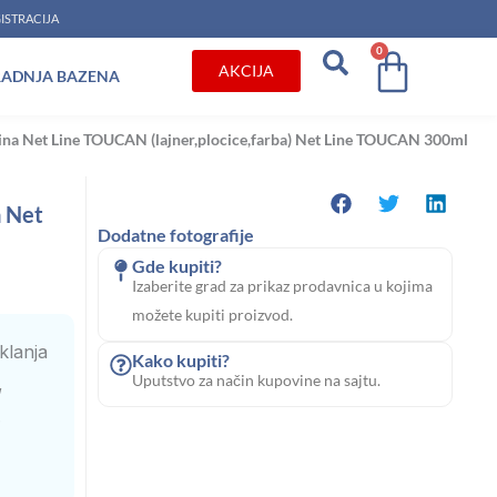
ISTRACIJA
0
Cart
AKCIJA
RADNJA BAZENA
ština Net Line TOUCAN (lajner,plocice,farba) Net Line TOUCAN 300ml
a Net
Dodatne fotografije
Gde kupiti?
Izaberite grad za prikaz prodavnica u kojima
možete kupiti proizvod.
klanja
Kako kupiti?
Uputstvo za način kupovine na sajtu.
,
.