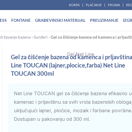
KORPA
PLAĆANJE
PRIJAVA
REG
ESS
FONTANE
GRAĐEVINSKI MATERIJAL
PREUZIMANJE
IZG
državanje bazena
›
Sunđeri
›
Gel za čišćenje bazena od kamenca i prljav
Gel za čišćenje bazena od kamenca i prljavštin
Line TOUCAN (lajner,plocice,farba) Net Line
TOUCAN 300ml
Net Line TOUCAN gel za čišćenje bazena efikasno u
kamenac i prljavštinu sa svih vrsta bazenskih obloga
uključujući lajner, pločice, mozaik i farbane površine
Dostupan u pakovanju od 300 ml.