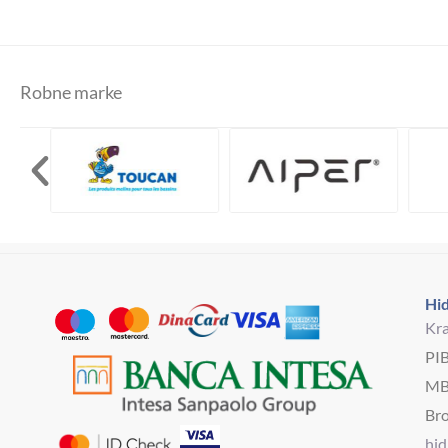
Robne marke
Hid
Kra
PI
MB
Bro
hi