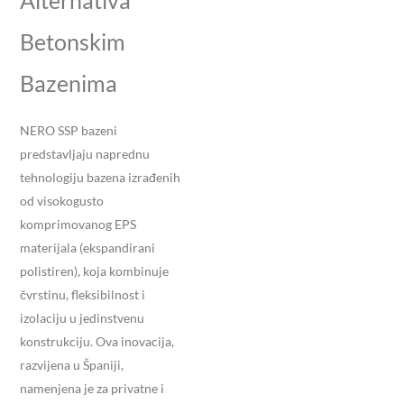
Betonskim
Bazenima
NERO SSP bazeni
predstavljaju naprednu
tehnologiju bazena izrađenih
od visokogusto
komprimovanog EPS
materijala (ekspandirani
polistiren), koja kombinuje
čvrstinu, fleksibilnost i
izolaciju u jedinstvenu
konstrukciju. Ova inovacija,
razvijena u Španiji,
namenjena je za privatne i