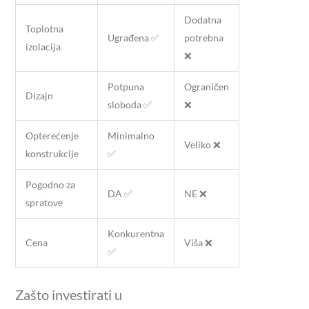
Dodatna
Toplotna
Ugrađena ✅
potrebna
izolacija
❌
Potpuna
Ograničen
Dizajn
sloboda ✅
❌
Opterećenje
Minimalno
Veliko ❌
konstrukcije
✅
Pogodno za
DA ✅
NE ❌
spratove
Konkurentna
Cena
Viša ❌
✅
Zašto investirati u