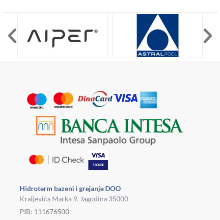
Hidroterm bazeni i grejanje DOO
Kraljevića Marka 9, Jagodina 35000
PIB: 111676500