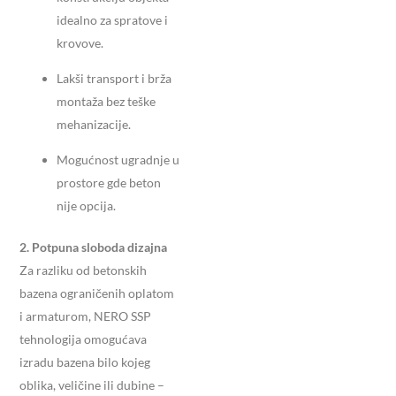
idealno za spratove i
krovove.
Lakši transport i brža
montaža bez teške
mehanizacije.
Mogućnost ugradnje u
prostore gde beton
nije opcija.
2. Potpuna sloboda dizajna
Za razliku od betonskih
bazena ograničenih oplatom
i armaturom, NERO SSP
tehnologija omogućava
izradu bazena bilo kojeg
oblika, veličine ili dubine –