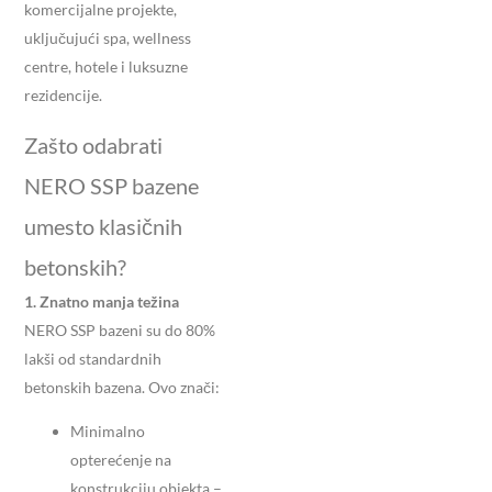
komercijalne projekte,
uključujući spa, wellness
centre, hotele i luksuzne
rezidencije.
Zašto odabrati
NERO SSP bazene
umesto klasičnih
betonskih?
1. Znatno manja težina
NERO SSP bazeni su do 80%
lakši od standardnih
betonskih bazena. Ovo znači:
Minimalno
opterećenje na
konstrukciju objekta –