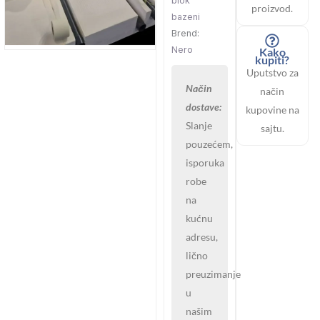
blok
proizvod.
bazeni
Brend:
Nero
Kako
kupiti?
Uputstvo za
Način
način
dostave:
kupovine na
Slanje
sajtu.
pouzećem,
isporuka
robe
na
kućnu
adresu,
lično
preuzimanje
u
našim