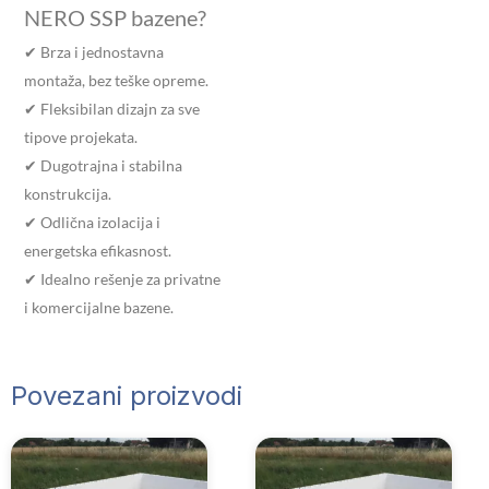
NERO SSP bazene?
✔ Brza i jednostavna
montaža, bez teške opreme.
✔ Fleksibilan dizajn za sve
tipove projekata.
✔ Dugotrajna i stabilna
konstrukcija.
✔ Odlična izolacija i
energetska efikasnost.
✔ Idealno rešenje za privatne
i komercijalne bazene.
Povezani proizvodi