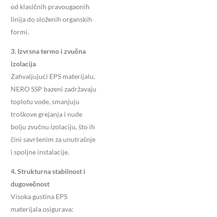
od klasičnih pravougaonih
linija do složenih organskih
formi.
3. Izvrsna termo i zvučna
izolacija
Zahvaljujući EPS materijalu,
NERO SSP bazeni zadržavaju
toplotu vode, smanjuju
troškove grejanja i nude
bolju zvučnu izolaciju, što ih
čini savršenim za unutrašnje
i spoljne instalacije.
4. Strukturna stabilnost i
dugovečnost
Visoka gustina EPS
materijala osigurava: