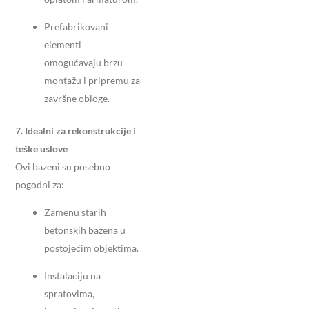
Prefabrikovani
elementi
omogućavaju brzu
montažu i pripremu za
završne obloge.
7. Idealni za rekonstrukcije i
teške uslove
Ovi bazeni su posebno
pogodni za:
Zamenu starih
betonskih bazena u
postojećim objektima.
Instalaciju na
spratovima,