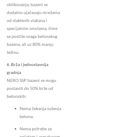
oblikovanja, bazeni se
dodatno ojačavaju mrežama
od staklenih vlakana i
specijalnim smolama, čime
se postiže snaga betonskog
bazena, ali uz 80% manju
težinu.
6. Brža i jednostavnija
gradnja
NERO SSP bazeni se mogu
postaviti do 50% brže od
betonskih:
Nema čekanja sušenja
betona.
Nema potrebe za
oplatom i armaturom.