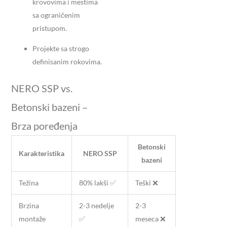
krovovima i mestima
sa ograničenim
pristupom.
Projekte sa strogo
definisanim rokovima.
NERO SSP vs.
Betonski bazeni –
Brza poređenja
Betonski
Karakteristika
NERO SSP
bazeni
Težina
80% lakši ✅
Teški ❌
Brzina
2-3 nedelje
2-3
montaže
✅
meseca ❌