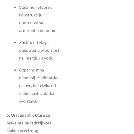
Stabilnu i otpornu
konstrukciju
uporedivu sa
armiranim betonom.
Zaštitu od vlage i
dugotrajnu otpornost
na imerziju u vodi.
Otpornost na
nepovoljne klimatske
uslove, bez rizika od
truljenja ili gubitka
svojstava.
5. Ojačana struktura za
maksimalnu izdržljivost
Nakon preciznog