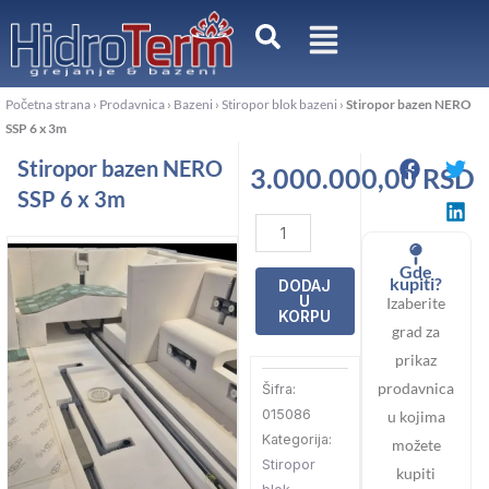
Pređi
na
sadržaj
Početna strana
›
Prodavnica
›
Bazeni
›
Stiropor blok bazeni
›
Stiropor bazen NERO
SSP 6 x 3m
Stiropor bazen NERO
3.000.000,00
RSD
SSP 6 x 3m
Stiropor
bazen
Gde
NERO
kupiti?
DODAJ
U
Izaberite
SSP
KORPU
grad za
6
prikaz
x
prodavnica
Šifra:
3m
015086
u kojima
količina
Kategorija:
možete
Stiropor
kupiti