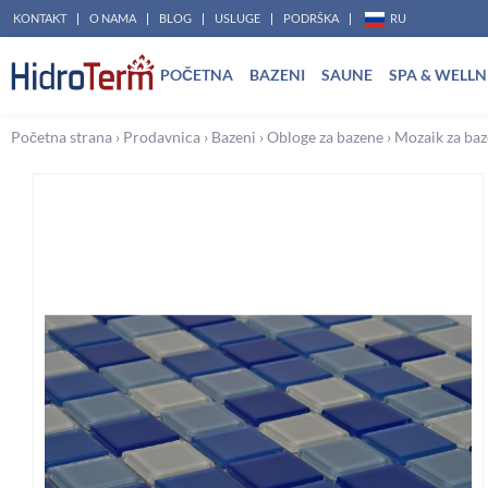
Pređi
KONTAKT
O NAMA
BLOG
USLUGE
PODRŠKA
RU
na
POČETNA
BAZENI
SAUNE
SPA & WELLN
sadržaj
Početna strana
›
Prodavnica
›
Bazeni
›
Obloge za bazene
›
Mozaik za ba