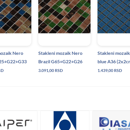
mozaik Nero
Stakleni mozaik Nero
Stakleni mozai
G25+G22+G33
Brazil G65+G22+G26
blue A36 (2x2c
SD
3.091,00
RSD
1.439,00
RSD