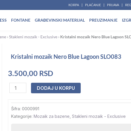
KORPA
PLAĆANJE
PRIJAVA
REG
ESS
FONTANE
GRAĐEVINSKI MATERIJAL
PREUZIMANJE
IZG
zene
›
Stakleni mozaik - Exclusive
›
Kristalni mozaik Nero Blue Lagoon S
Kristalni mozaik Nero Blue Lagoon SLO083
3.500,00
RSD
Kristalni
DODAJ U KORPU
mozaik
Nero
Šifra:
0000991
Blue
Kategorije:
Mozaik za bazene
,
Stakleni mozaik - Exclusive
Lagoon
SLO083