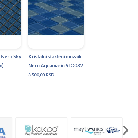
k Nero Sky
Kristalni stakleni mozaik
m)
Nero Aquamarin SLO082
3.500,00
RSD