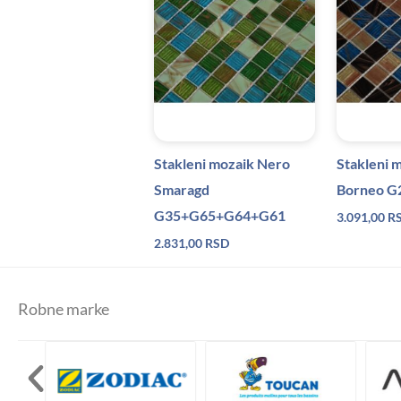
Stakleni mozaik Nero
Stakleni 
Smaragd
Borneo 
G35+G65+G64+G61
3.091,00
R
2.831,00
RSD
Robne marke