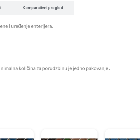
i
Komparativni pregled
ene i uređenje enterijera.
nimalna količina za porudzbinu je jedno pakovanje .