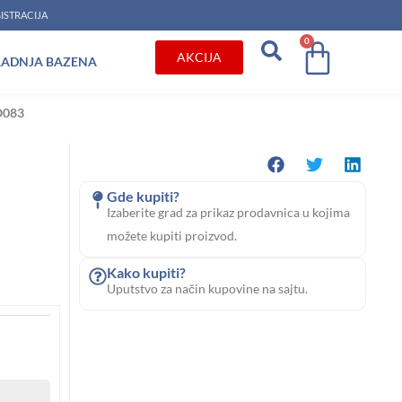
ISTRACIJA
0
Cart
AKCIJA
RADNJA BAZENA
LO083
Gde kupiti?
Izaberite grad za prikaz prodavnica u kojima
možete kupiti proizvod.
Kako kupiti?
Uputstvo za način kupovine na sajtu.