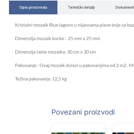
Opis proizvoda
Tehnički detalji
Dokument
Kristalni mozaik Blue lagoon u nijansama plave boje za baz
Dimenzija mozaik kocke : 25 mm x 25 mm
Dimenzija table mozaika: 30 cm x 30 cm
Pakovanje : Ovaj mozaik dolazi u pakovanjima od 2 m2 . Mi
Težina pakovanja: 12,5 kg
Povezani proizvodi