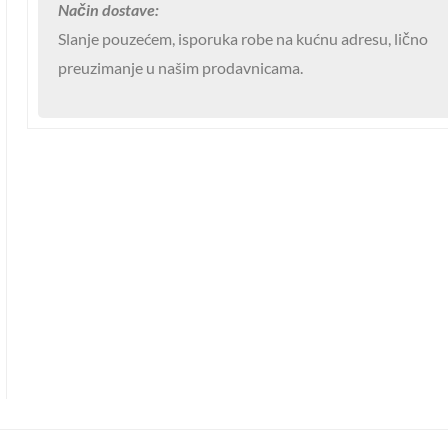
Način dostave:
količina
Slanje pouzećem, isporuka robe na kućnu adresu, lično
preuzimanje u našim prodavnicama.