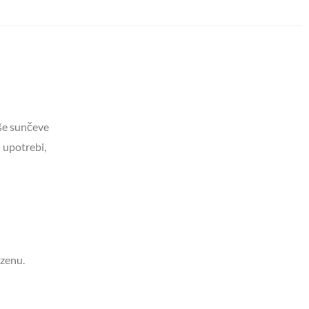
iše sunčeve
 upotrebi,
azenu.