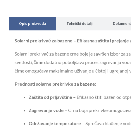
Opis proizvoda
Tehnički detalji
Dokument
Solarni prekrivač za bazene – Efikasna zaštita i grejanj
Solarni prekrivač za bazene crne boje je savršen izbor za z
svetlosti, čime dodatno poboljšava proces zagrevanja vode
čime omogućava maksimalno uživanje u čistoj i ugrejanoj v
Prednosti solarne prekrivke za bazene:
Zaštita od prljavštine
– Efikasno štiti bazen od otpa
Zagrevanje vode
– Crna boja prekrivke omogućava 
Održavanje temperature
– Sprečava hlađenje vod