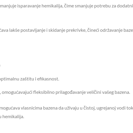
smanjuje isparavanje hemikalija, čime smanjuje potrebu za dodatn
a lakše postavljanje i skidanje prekrivke, čineći održavanje baz
)
optimalnu zaštitu i efikasnost.
 omogućavajući fleksibilno prilagođavanje veličini vašeg bazena.
 omogućava vlasnicima bazena da uživaju u čistoj, ugrejanoj vodi to
 hemikalija.