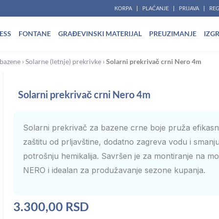
KORPA
PLAĆANJE
PRIJAVA
REG
ESS
FONTANE
GRAĐEVINSKI MATERIJAL
PREUZIMANJE
IZG
 bazene
›
Solarne (letnje) prekrivke
›
Solarni prekrivač crni Nero 4m
Solarni prekrivač crni Nero 4m
Solarni prekrivač za bazene crne boje pruža efikas
zaštitu od prljavštine, dodatno zagreva vodu i smanju
potrošnju hemikalija. Savršen je za montiranje na mo
NERO i idealan za produžavanje sezone kupanja.
3.300,00
RSD