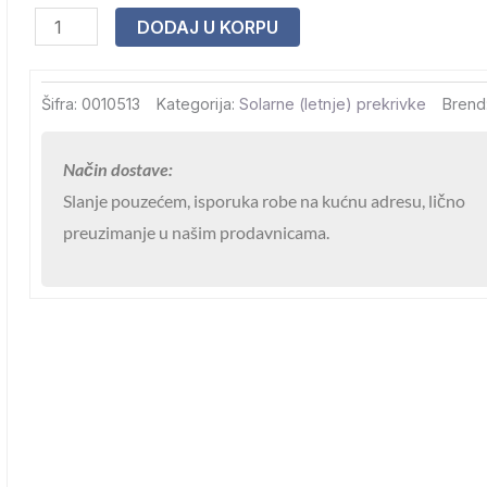
Solarni
DODAJ U KORPU
prekrivač
crni
Šifra:
0010513
Kategorija:
Solarne (letnje) prekrivke
Brend
Nero
4m
Način dostave:
količina
Slanje pouzećem, isporuka robe na kućnu adresu, lično
preuzimanje u našim prodavnicama.