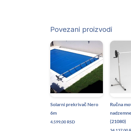
Povezani proizvodi
Solarni prekrivač Nero
Ručna mot
6m
nadzemne
(21080)
4.599,00
RSD
34.137,00