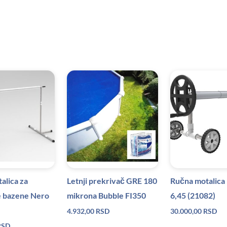
alica za
Letnji prekrivač GRE 180
Ručna motalica 
 bazene Nero
mikrona Bubble FI350
6,45 (21082)
4.932,00
RSD
30.000,00
RSD
RSD