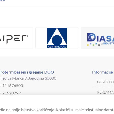
roterm bazeni i grejanje DOO
Informacije
ljevića Marka 9, Jagodina 35000
ČESTO PO
B: 111676500
REKLAMAC
: 21520799
j telefona:
035 250 570
MOJA KAR
drotermjagodina@yahoo.com
dio najbolje iskustvo korišćenja. Kolačići su male tekstualne datot
USLOVI K