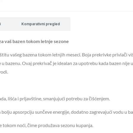
i
Komparativni pregled
e za vaš bazen tokom letnje sezone
aštitu vašeg bazena tokom letnjih meseci. Boja prekrivke privlači v
 u bazenu. Ovaj prekrivač je idealan za upotrebu kada bazen nije u
odi.
da, lišća i prljavštine, smanjujući potrebu za čišćenjem.
bolju apsorpciju sunčeve energije, dodatno zagrevajući vodu u b
e tokom noći, čime produžava sezonu kupanja.