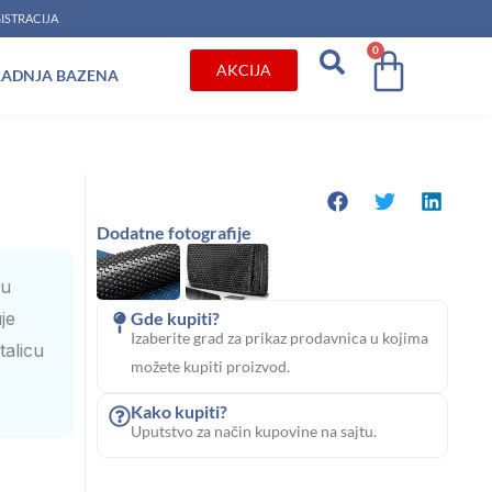
ISTRACIJA
0
Cart
AKCIJA
RADNJA BAZENA
Dodatne fotografije
nu
je
Gde kupiti?
Izaberite grad za prikaz prodavnica u kojima
talicu
možete kupiti proizvod.
Kako kupiti?
Uputstvo za način kupovine na sajtu.