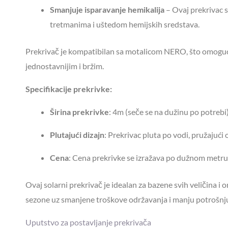
Smanjuje isparavanje hemikalija
– Ovaj prekrivac 
tretmanima i uštedom hemijskih sredstava.
Prekrivač je kompatibilan sa motalicom NERO, što omogućav
jednostavnijim i bržim.
Specifikacije prekrivke:
Širina prekrivke
: 4m (seče se na dužinu po potrebi
Plutajući dizajn
: Prekrivac pluta po vodi, pružajući 
Cena
: Cena prekrivke se izražava po dužnom metru,
Ovaj solarni prekrivač je idealan za bazene svih veličina i
sezone uz smanjene troškove održavanja i manju potrošnju
Uputstvo za postavljanje prekrivača