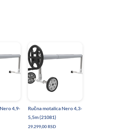
Nero 4,9-
Ručna motalica Nero 4,3-
5,5m (21081)
29.299,00
RSD