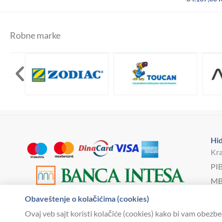
Robne marke
Hid
Kra
PI
MB
Bro
Obaveštenje o kolačićima (cookies)
hi
Ovaj veb sajt koristi kolačiće (cookies) kako bi vam obezbe