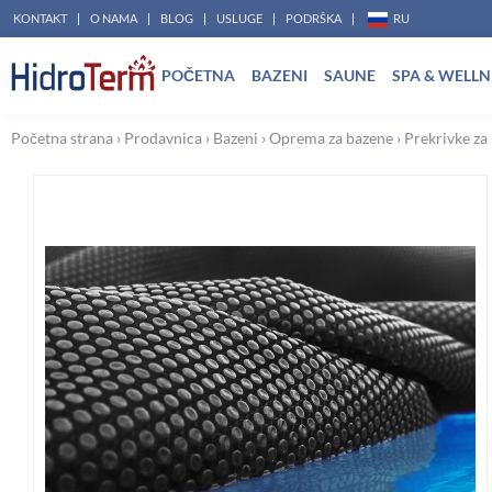
Pređi
KONTAKT
O NAMA
BLOG
USLUGE
PODRŠKA
RU
na
POČETNA
BAZENI
SAUNE
SPA & WELLN
sadržaj
Početna strana
›
Prodavnica
›
Bazeni
›
Oprema za bazene
›
Prekrivke za