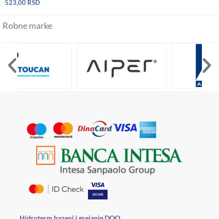
523,00
RSD
Robne marke
Hidroterm bazeni i grejanje DOO