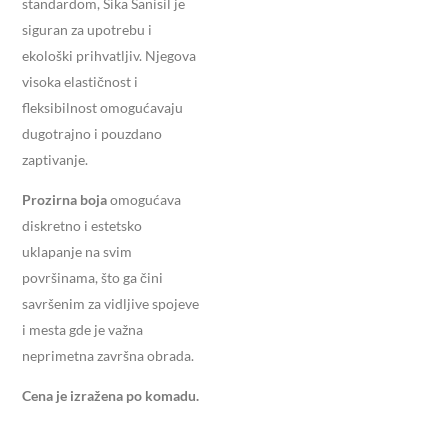
standardom, Sika Sanisil je
siguran za upotrebu i
ekološki prihvatljiv. Njegova
visoka elastičnost i
fleksibilnost omogućavaju
dugotrajno i pouzdano
zaptivanje.
Prozirna boja
omogućava
diskretno i estetsko
uklapanje na svim
površinama, što ga čini
savršenim za vidljive spojeve
i mesta gde je važna
neprimetna završna obrada.
Cena je izražena po komadu.