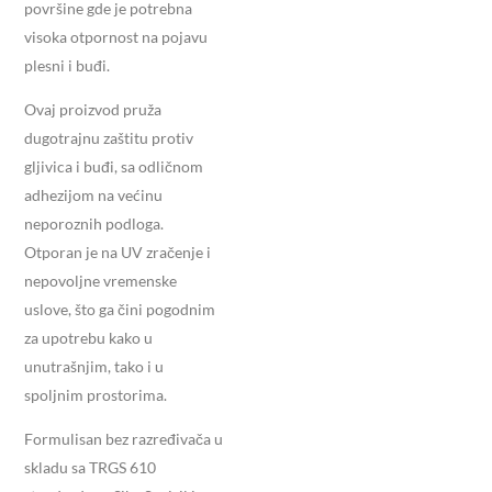
površine gde je potrebna
visoka otpornost na pojavu
plesni i buđi.
Ovaj proizvod pruža
dugotrajnu zaštitu protiv
gljivica i buđi, sa odličnom
adhezijom na većinu
neporoznih podloga.
Otporan je na UV zračenje i
nepovoljne vremenske
uslove, što ga čini pogodnim
za upotrebu kako u
unutrašnjim, tako i u
spoljnim prostorima.
Formulisan bez razređivača u
skladu sa TRGS 610