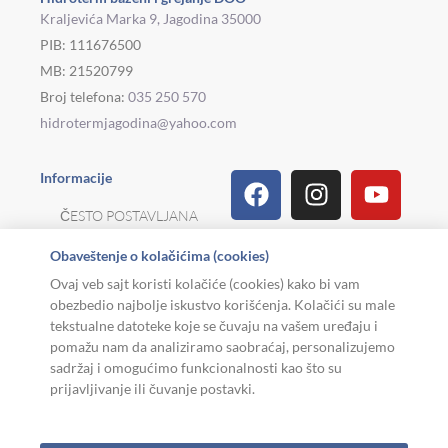
Kraljevića Marka 9, Jagodina 35000
PIB: 111676500
MB: 21520799
Broj telefona:
035 250 570
hidrotermjagodina@yahoo.com
Facebook
Linkedin
Tiktok
Instagram
Viber
Pinterest
Youtu
What
Houz
Informacije
ČESTO POSTAVLJANA
PITANJA
Obaveštenje o kolačićima (cookies)
REKLAMACIJE I
Ovaj veb sajt koristi kolačiće (cookies) kako bi vam
POVRAT ROBE
obezbedio najbolje iskustvo korišćenja. Kolačići su male
tekstualne datoteke koje se čuvaju na vašem uređaju i
MOJA KARIJERA
pomažu nam da analiziramo saobraćaj, personalizujemo
sadržaj i omogućimo funkcionalnosti kao što su
USLOVI KORIŠĆENJA
prijavljivanje ili čuvanje postavki.