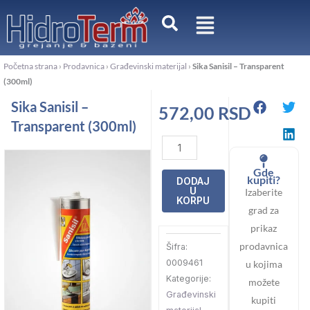
Pređi
na
sadržaj
Početna strana
›
Prodavnica
›
Građevinski materijal
›
Sika Sanisil – Transparent
(300ml)
Sika Sanisil –
572,00
RSD
Transparent (300ml)
Sika
Sanisil
Gde
-
kupiti?
DODAJ
U
Izaberite
Transparent
KORPU
grad za
(300ml)
prikaz
količina
prodavnica
Šifra:
0009461
u kojima
Kategorije:
možete
Građevinski
kupiti