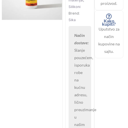
materijal
,
proizvod.
Silikoni
Brend:
Sika
Kako
kupiti?
Uputstvo za
Način
način
dostave:
kupovine na
Slanje
sajtu.
pouzećem,
isporuka
robe
na
kućnu
adresu,
lično
preuzimanje
u
našim