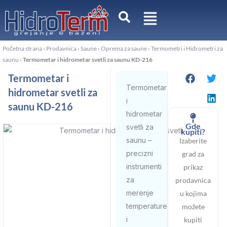
Pređi
na
sadržaj
Početna strana
›
Prodavnica
›
Saune
›
Oprema za saune
›
Termometri i Hidrometri za
saunu
›
Termometar i hidrometar svetli za saunu KD-216
Termometar i
Termometar
hidrometar svetli za
i
saunu KD-216
hidrometar
Gde
svetli za
kupiti?
saunu –
Izaberite
precizni
grad za
instrumenti
prikaz
za
prodavnica
merenje
u kojima
temperature
možete
i
kupiti