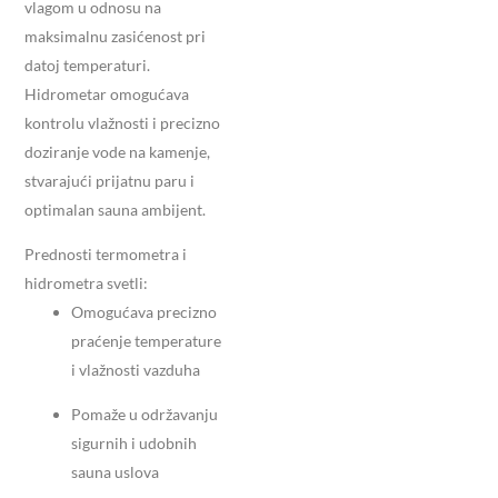
vlagom u odnosu na
maksimalnu zasićenost pri
datoj temperaturi.
Hidrometar omogućava
kontrolu vlažnosti i precizno
doziranje vode na kamenje,
stvarajući prijatnu paru i
optimalan sauna ambijent.
Prednosti termometra i
hidrometra svetli:
Omogućava precizno
praćenje temperature
i vlažnosti vazduha
Pomaže u održavanju
sigurnih i udobnih
sauna uslova