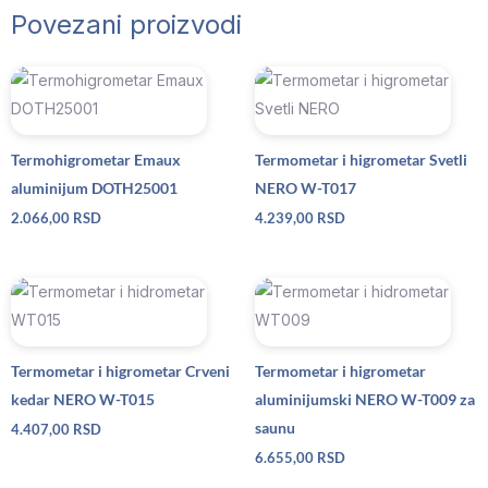
Povezani proizvodi
Termohigrometar Emaux
Termometar i higrometar Svetli
aluminijum DOTH25001
NERO W-T017
2.066,00
RSD
4.239,00
RSD
Termometar i higrometar Crveni
Termometar i higrometar
kedar NERO W-T015
aluminijumski NERO W-T009 za
saunu
4.407,00
RSD
6.655,00
RSD