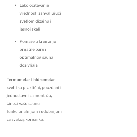
Lako očitavanje
vrednosti zahvaljujući
svetlom dizajnu i
jasnoj skali
Pomaže u kreiranju
prijatne pare i
optimalnog sauna
doživljaja
Termometar i hidrometar
svetli
su praktični, pouzdani i
jednostavni za montažu,
čineći vašu saunu
funkcionalnijom i udobnijom
za svakog korisnika.