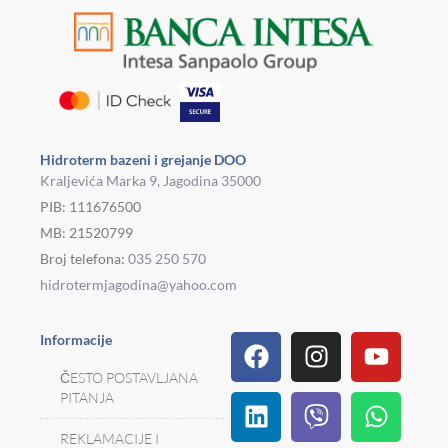
Hidroterm bazeni i grejanje DOO
Kraljevića Marka 9, Jagodina 35000
PIB: 111676500
MB: 21520799
Broj telefona:
035 250 570
hidrotermjagodina@yahoo.com
Facebook
Linkedin
Tiktok
Instagram
Viber
Pinterest
Youtu
What
Houz
Informacije
ČESTO POSTAVLJANA
PITANJA
REKLAMACIJE I