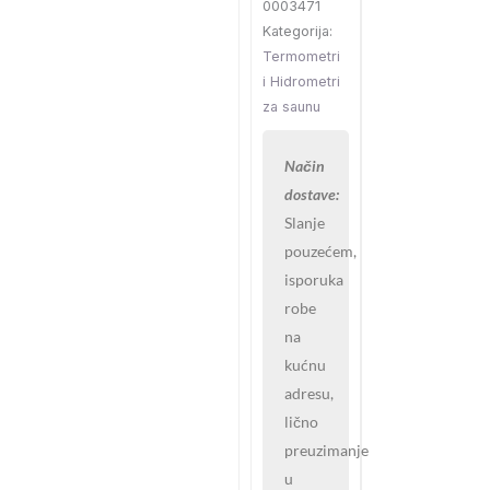
0003471
216
Kategorija:
količina
Termometri
i Hidrometri
za saunu
Način
dostave:
Slanje
pouzećem,
isporuka
robe
na
kućnu
adresu,
lično
preuzimanje
u