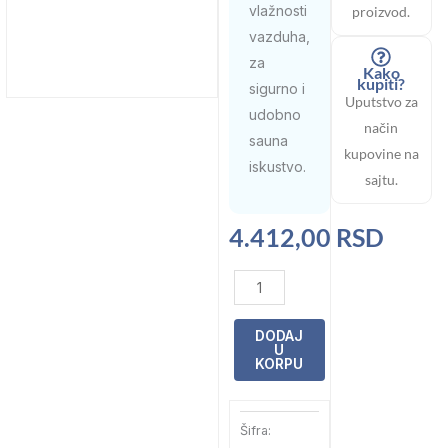
vlažnosti
proizvod.
vazduha,
za
Kako
kupiti?
sigurno i
Uputstvo za
udobno
način
sauna
kupovine na
iskustvo.
sajtu.
4.412,00
RSD
Termometar
i
hidrometar
DODAJ
U
svetli
KORPU
za
saunu
Šifra:
KD-