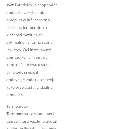
svetli
predstavlja neophodan
dodatak svakoj sauni,
omogućavajući precizno
praćenje temperature i
vlažnosti vazduha za
optimalno i sigurno sauna
iskustvo. Ovi instrumenti
pomažu korisnicima da
kontrolišu uslove u sauni i
prilagode grejač ili
dodavanje vode na kamenje
kako bi se postigla idealna
atmosfera.
Termometar
Termometar
za saunu meri
temperaturu vazduha unutar
kabine, prikazujući vrednosti