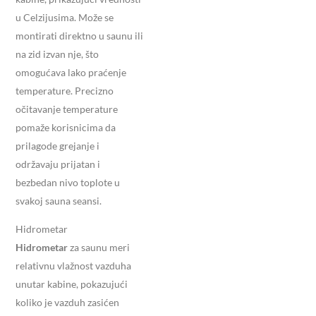
u Celzijusima. Može se
montirati direktno u saunu ili
na zid izvan nje, što
omogućava lako praćenje
temperature. Precizno
očitavanje temperature
pomaže korisnicima da
prilagode grejanje i
održavaju prijatan i
bezbedan nivo toplote u
svakoj sauna seansi.
Hidrometar
Hidrometar
za saunu meri
relativnu vlažnost vazduha
unutar kabine, pokazujući
koliko je vazduh zasićen