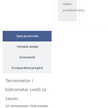
našim
prodavnicama.
Opis proizvoda
Tehnički detalji
Dokumenti
Komparativni pregled
Termometar i
hidrometar svetli za
saunu
Set
termometar i hidrometar