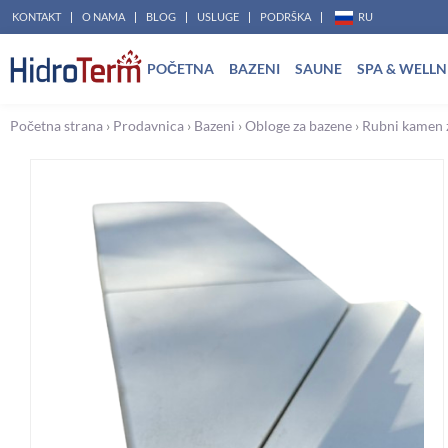
Pređi
KONTAKT
O NAMA
BLOG
USLUGE
PODRŠKA
RU
na
POČETNA
BAZENI
SAUNE
SPA & WELLN
sadržaj
Početna strana
›
Prodavnica
›
Bazeni
›
Obloge za bazene
›
Rubni kamen 