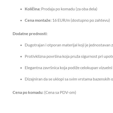
Količina:
Prodaja po komadu (za oba dela)
Cena montaže:
16 EUR/m (dostupno po zahtevu)
Dodatne prednosti:
Dugotrajan i otporan materijal koji je jednostavan 
Protivklizna površina koja pruža sigurnost pri upotr
Elegantna završnica koja podiže celokupan vizuelni
Dizajniran da se uklopi sa svim vrstama bazenskih 
Cena po komadu:
(Cena sa PDV-om)