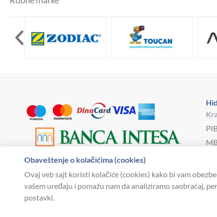
Hid
Kra
PI
MB
Bro
Obaveštenje o kolačićima (cookies)
hi
Ovaj veb sajt koristi kolačiće (cookies) kako bi vam obezbe
vašem uređaju i pomažu nam da analiziramo saobraćaj, pers
postavki.