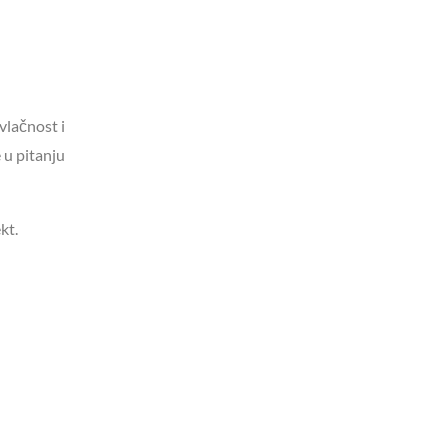
vlačnost i
 u pitanju
kt.