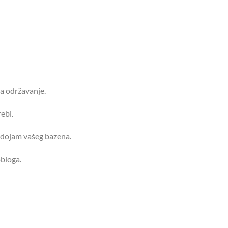
za održavanje.
ebi.
 dojam vašeg bazena.
obloga.