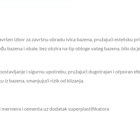
za
oba
dela
količina
avršen izbor za završnu obradu ivica bazena, pružajući estetsku pri
u bazena i obale, bez obzira na tip obloge vašeg bazena, bilo da je
stavljanje i sigurnu upotrebu, pružajući dugotrajan i otporan efe
u iz bazena, smanjujući rizik od klizanja.
mermera i cementa uz dodatak superplastifikatora