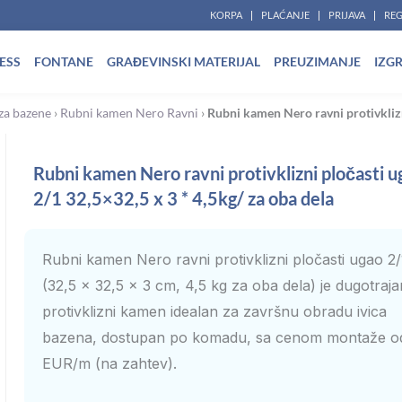
KORPA
PLAĆANJE
PRIJAVA
REG
ESS
FONTANE
GRAĐEVINSKI MATERIJAL
PREUZIMANJE
IZG
za bazene
›
Rubni kamen Nero Ravni
›
Rubni kamen Nero ravni protivklizn
Rubni kamen Nero ravni protivklizni pločasti u
2/1 32,5×32,5 x 3 * 4,5kg/ za oba dela
Rubni kamen Nero ravni protivklizni pločasti ugao 2/
(32,5 x 32,5 x 3 cm, 4,5 kg za oba dela) je dugotraja
protivklizni kamen idealan za završnu obradu ivica
bazena, dostupan po komadu, sa cenom montaže o
EUR/m (na zahtev).