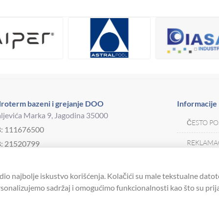
roterm bazeni i grejanje DOO
Informacije
ljevića Marka 9, Jagodina 35000
ČESTO PO
B: 111676500
REKLAMAC
: 21520799
j telefona:
035 250 570
MOJA KAR
drotermjagodina@yahoo.com
dio najbolje iskustvo korišćenja. Kolačići su male tekstualne datot
USLOVI K
onalizujemo sadržaj i omogućimo funkcionalnosti kao što su prijav