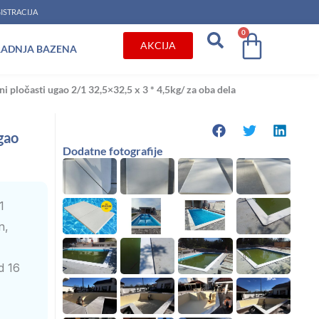
ISTRACIJA
0
Cart
AKCIJA
RADNJA BAZENA
i pločasti ugao 2/1 32,5×32,5 x 3 * 4,5kg/ za oba dela
gao
Dodatne fotografije
1
n,
d 16