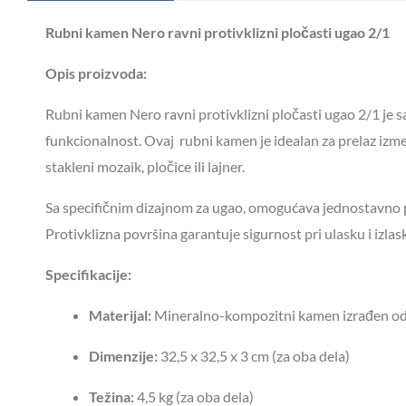
Rubni kamen Nero ravni protivklizni pločasti ugao 2/1
Opis proizvoda:
Rubni kamen Nero ravni protivklizni pločasti ugao 2/1 je s
funkcionalnost. Ovaj rubni kamen je idealan za prelaz izmeđ
stakleni mozaik, pločice ili lajner.
Sa specifičnim dizajnom za ugao, omogućava jednostavno po
Protivklizna površina garantuje sigurnost pri ulasku i izlask
Specifikacije:
Materijal:
Mineralno-kompozitni kamen izrađen od 
Dimenzije:
32,5 x 32,5 x 3 cm (za oba dela)
Težina:
4,5 kg (za oba dela)