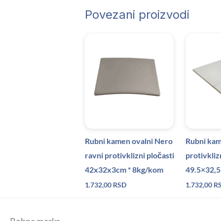
Povezani proizvodi
Rubni kamen ovalni Nero
Rubni kam
ravni protivklizni pločasti
protivkliz
42x32x3cm * 8kg/kom
49.5×32,5
1.732,00
RSD
1.732,00
R
Robne marke