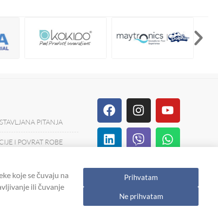
Facebook
Linkedin
Tiktok
Instagram
Viber
Pinterest
Youtube
Whatsa
Houzz
STAVLJANA PITANJA
IJE I POVRAT ROBE
IJERA
eke koje se čuvaju na
Prihvatam
ORIŠĆENJA
ljivanje ili čuvanje
Ne prihvatam