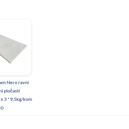
en Nero ravni
ni pločasti
 x 3 * 9,5kg/kom
SD