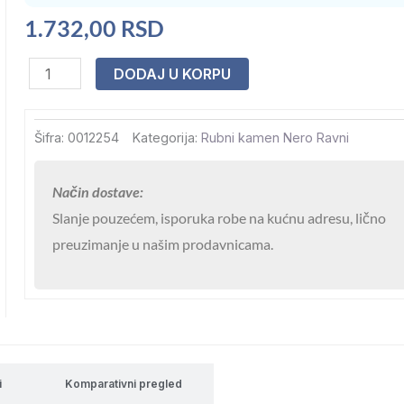
1.732,00
RSD
Rubni
DODAJ U KORPU
kamen
Nero
Šifra:
0012254
Kategorija:
Rubni kamen Nero Ravni
ravni
protivklizni
Način dostave:
pločasti
Slanje pouzećem, isporuka robe na kućnu adresu, lično
ugao
preuzimanje u našim prodavnicama.
2/1
32,5x32,5
x
3
*
4,5kg/
i
Komparativni pregled