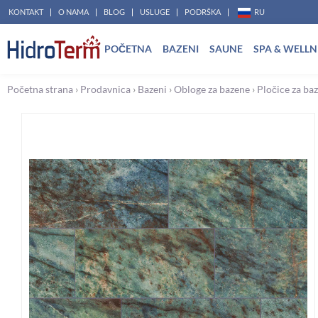
Pređi
KONTAKT
O NAMA
BLOG
USLUGE
PODRŠKA
RU
na
POČETNA
BAZENI
SAUNE
SPA & WELLN
sadržaj
Početna strana
›
Prodavnica
›
Bazeni
›
Obloge za bazene
›
Pločice za ba