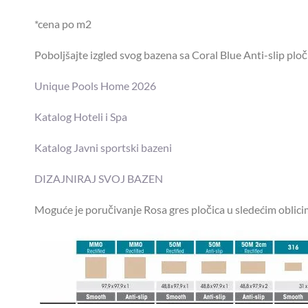
*cena po m2
Poboljšajte izgled svog bazena sa Coral Blue Anti-slip plo
Unique Pools Home 2026
Katalog Hoteli i Spa
Katalog Javni sportski bazeni
DIZAJNIRAJ SVOJ BAZEN
Moguće je poručivanje Rosa gres pločica u sledećim oblici