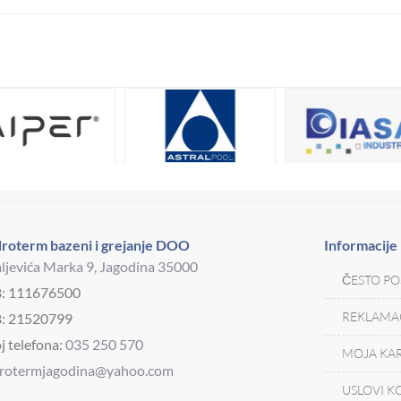
roterm bazeni i grejanje DOO
Informacije
ljevića Marka 9, Jagodina 35000
ČESTO PO
B: 111676500
REKLAMAC
: 21520799
j telefona:
035 250 570
MOJA KAR
drotermjagodina@yahoo.com
USLOVI K