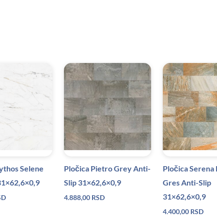
ythos Selene
Pločica Pietro Grey Anti-
Pločica Serena
 31×62,6×0,9
Slip 31×62,6×0,9
Gres Anti-Slip
31×62,6×0,9
SD
4.888,00
RSD
4.400,00
RSD