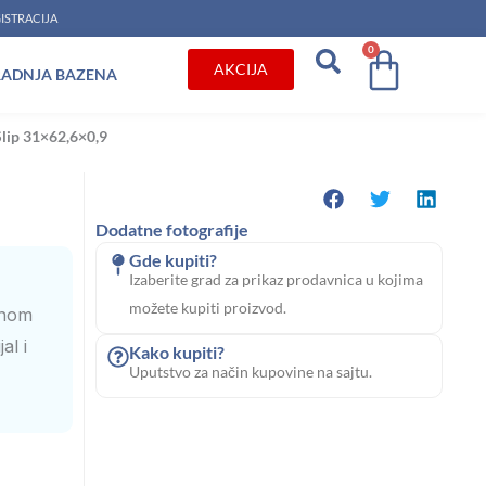
ISTRACIJA
0
Cart
AKCIJA
RADNJA BAZENA
Slip 31×62,6×0,9
Dodatne fotografije
Gde kupiti?
Izaberite grad za prikaz prodavnica u kojima
možete kupiti proizvod.
znom
al i
Kako kupiti?
Uputstvo za način kupovine na sajtu.