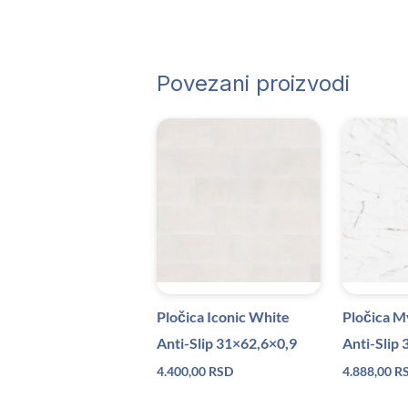
Povezani proizvodi
Pločica M
Pločica Iconic White
Anti-Slip
Anti-Slip 31×62,6×0,9
4.888,00
R
4.400,00
RSD