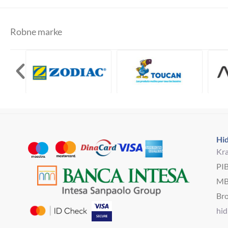
Robne marke
Hid
Kra
PI
MB
Bro
hi