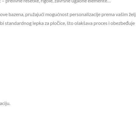
 – prelivne rešetke, rigole, završne ugaone elemente…
tilove bazena, pružajući mogućnost personalizacije prema vašim žel
ebi standardnog lepka za pločice, što olakšava proces i obezbeđuje
ciju.