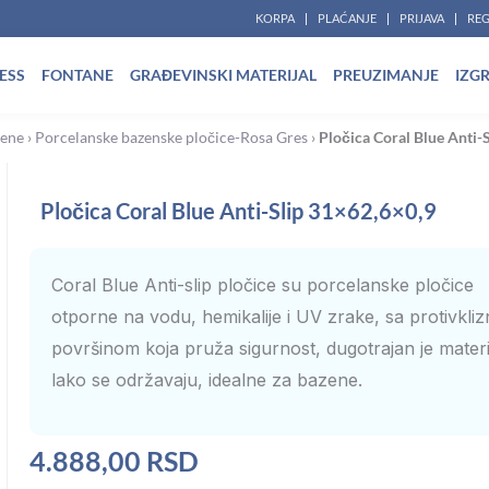
KORPA
PLAĆANJE
PRIJAVA
REG
ESS
FONTANE
GRAĐEVINSKI MATERIJAL
PREUZIMANJE
IZG
zene
›
Porcelanske bazenske pločice-Rosa Gres
›
Pločica Coral Blue Anti-
Pločica Coral Blue Anti-Slip 31×62,6×0,9
Coral Blue Anti-slip pločice su porcelanske pločice
otporne na vodu, hemikalije i UV zrake, sa protivkli
površinom koja pruža sigurnost, dugotrajan je materij
lako se održavaju, idealne za bazene.
4.888,00
RSD