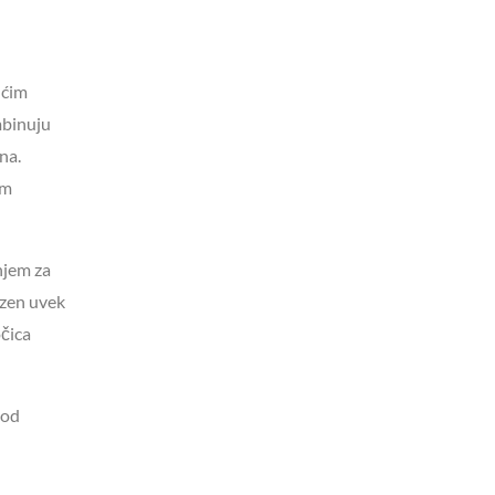
ućim
mbinuju
na.
im
njem za
azen uvek
čica
 od