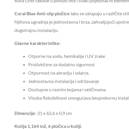
Rosa Gres takođe u ponudi ima i svaki pojedinačni element
Coral Blue Anti-slip
pločice
lako se uklapaju u različite s
Njihova ugradnja je jednostavna i brza, zahvaljujući upotr
dugotrajnu instalaciju.
Glavne karakteristike:
Otporne na vodu, hemikalije i UV zrake
Protivklizne za dodatnu sigurnost
Otpornost na abraziju i udarce.
Jednostavna instalacija i održavanje
Dostupne u raznim bojama i veličinama
Visoka fleksibilnost omogućava besprekornu instala
Dimenzije
: 31 x 62,6 x 0,9 cm
Kutija 1,164 m2, 6 pločica u kutiji.