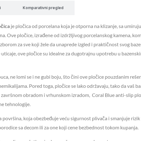
i
Komparativni pregled
očica
je pločica od porcelana koja je otporna na klizanje, sa umiruj
na. Ove pločice, izrađene od izdržljivog porcelanskog kamena, ko
izborom za sve koji žele da unaprede izgled i praktičnost svog baze
ne uticaje, ove pločice su idealne za dugotrajnu upotrebu u bazensk
a, ne lomi se i ne gubi boju, što čini ove pločice pouzdanim reše
 hemikalijama. Pored toga, pločice se lako održavaju, tako da vaš b
 završnom obradom i vrhunskom izradom, Coral Blue anti-slip plo
e tehnologije.
na površina, koja obezbeđuje veću sigurnost plivača i smanjuje rizik
porodice sa decom ili za one koji cene bezbednost tokom kupanja.