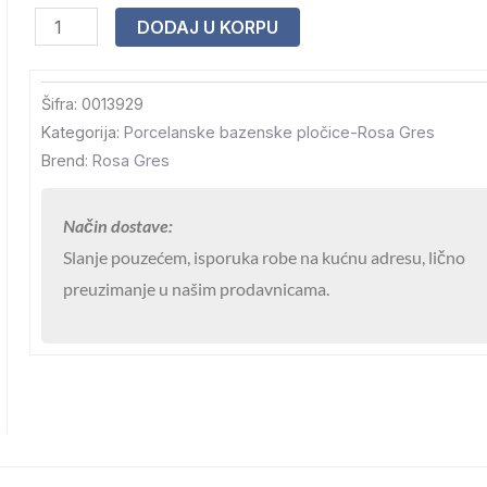
Pločica
DODAJ U KORPU
Coral
Blue
Šifra:
0013929
Anti-
Kategorija:
Porcelanske bazenske pločice-Rosa Gres
Slip
Brend:
Rosa Gres
31×62,6×0,9
količina
Način dostave:
Slanje pouzećem, isporuka robe na kućnu adresu, lično
preuzimanje u našim prodavnicama.