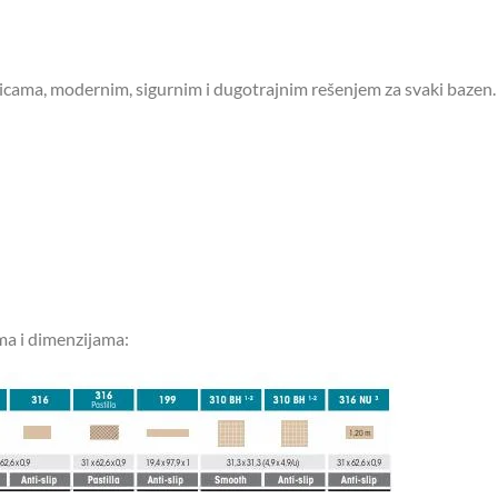
čicama, modernim, sigurnim i dugotrajnim rešenjem za svaki bazen.
ma i dimenzijama: