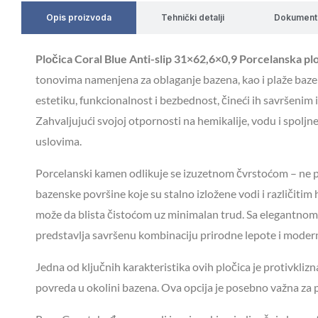
Opis proizvoda
Tehnički detalji
Dokument
Pločica Coral Blue Anti-slip 31×62,6×0,9 Porcelanska pl
tonovima namenjena za oblaganje bazena, kao i plaže baze
estetiku, funkcionalnost i bezbednost, čineći ih savršenim 
Zahvaljujući svojoj otpornosti na hemikalije, vodu i spolj
uslovima.
Porcelanski kamen odlikuje se izuzetnom čvrstoćom – ne puc
bazenske površine koje su stalno izložene vodi i različitim
može da blista čistoćom uz minimalan trud. Sa elegantnom
predstavlja savršenu kombinaciju prirodne lepote i modern
Jedna od ključnih karakteristika ovih pločica je protivkliz
povreda u okolini bazena. Ova opcija je posebno važna za 