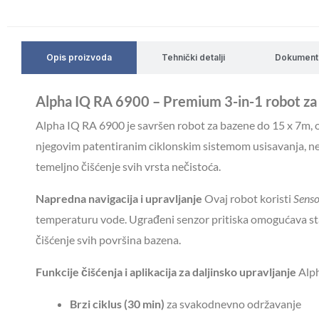
Opis proizvoda
Tehnički detalji
Dokument
Alpha IQ RA 6900 – Premium 3-in-1 robot za p
Alpha IQ RA 6900 je savršen robot za bazene do 15 x 7m, o
njegovim patentiranim ciklonskim sistemom usisavanja, nem
temeljno čišćenje svih vrsta nečistoća.
Napredna navigacija i upravljanje
Ovaj robot koristi
Sens
temperaturu vode. Ugrađeni senzor pritiska omogućava sta
čišćenje svih površina bazena.
Funkcije čišćenja i aplikacija za daljinsko upravljanje
Alph
Brzi ciklus (30 min)
za svakodnevno održavanje