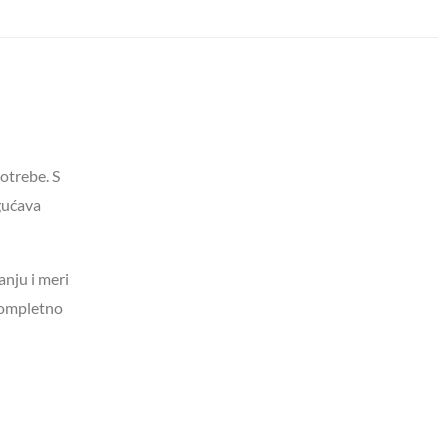
otrebe. S
gućava
anju i meri
 kompletno