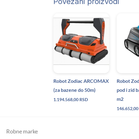
Povezani proizvodi
Robot Zodiac ARCOMAX
Robot Zod
(za bazene do 50m)
pod i zid 
m2
1.194.568,00
RSD
146.652,0
Robne marke