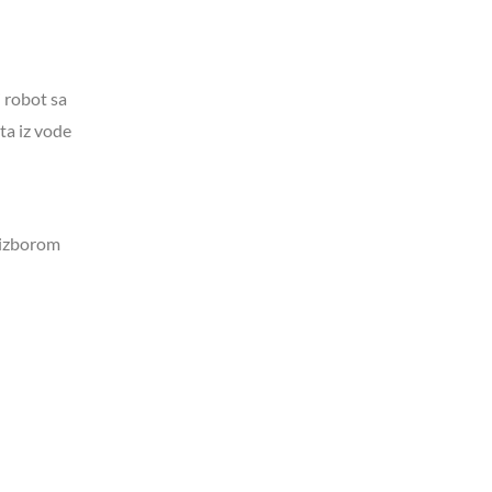
 robot sa
ta iz vode
 izborom