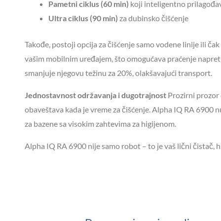
Pametni ciklus (60 min)
koji inteligentno prilagođa
Ultra ciklus (90 min)
za dubinsko čišćenje
Takođe, postoji opcija za čišćenje samo vodene linije ili čak
vašim mobilnim uređajem, što omogućava praćenje napretk
smanjuje njegovu težinu za 20%, olakšavajući transport.
Jednostavnost održavanja i dugotrajnost
Prozirni prozor 
obaveštava kada je vreme za čišćenje. Alpha IQ RA 6900 nu
za bazene sa visokim zahtevima za higijenom.
Alpha IQ RA 6900 nije samo robot – to je vaš lični čistač, 