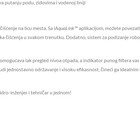
va putanju podu, zidovima i vodenoj liniji
 čišćenje na licu mesta. Sa
iAquaLink™
aplikacijom, možete povezati
a čišćenja u svakom trenutku. Dodatno, sistem za podizanje robo
omogućava lak pregled nivoa otpada, a indikator punog filtera vas
di jednostavno održavanje i visoku efikasnost, čineći ga idealnim
hidro-inženjer i tehničar u jednom!