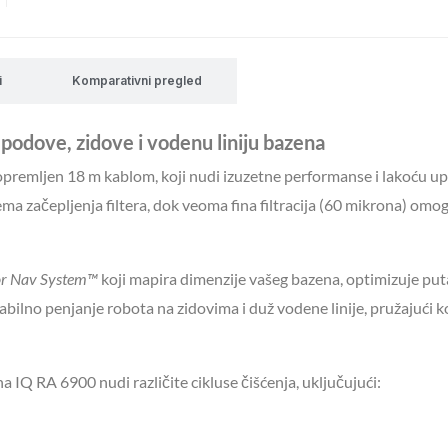
količina
i
Komparativni pregled
odove, zidove i vodenu liniju bazena
premljen 18 m kablom, koji nudi izuzetne performanse i lakoću up
a začepljenja filtera, dok veoma fina filtracija (60 mikrona) omo
or Nav System™
koji mapira dimenzije vašeg bazena, optimizuje put
bilno penjanje robota na zidovima i duž vodene linije, pružajući
a IQ RA 6900 nudi različite cikluse čišćenja, uključujući: