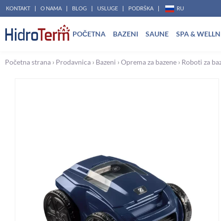
Pređi
KONTAKT
O NAMA
BLOG
USLUGE
PODRŠKA
RU
na
POČETNA
BAZENI
SAUNE
SPA & WELLN
sadržaj
Početna strana
›
Prodavnica
›
Bazeni
›
Oprema za bazene
›
Roboti za ba