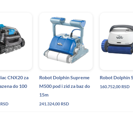
iac CNX20 za
Robot Dolphin Supreme
Robot Dolphin 
bazena do 100
M500 pod i zid za baz do
160.752,00
RSD
15m
0
RSD
241.324,00
RSD