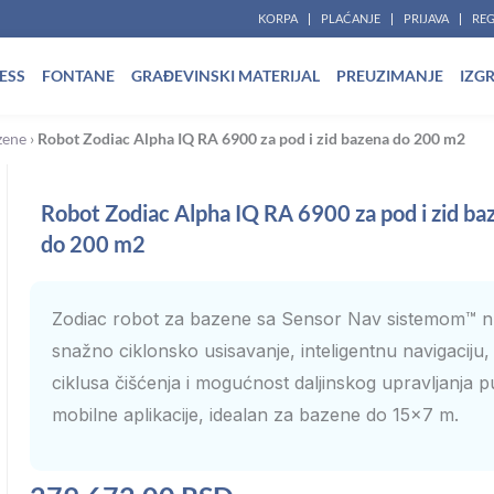
KORPA
PLAĆANJE
PRIJAVA
REG
ESS
FONTANE
GRAĐEVINSKI MATERIJAL
PREUZIMANJE
IZG
zene
›
Robot Zodiac Alpha IQ RA 6900 za pod i zid bazena do 200 m2
Robot Zodiac Alpha IQ RA 6900 za pod i zid ba
do 200 m2
Zodiac robot za bazene sa Sensor Nav sistemom™ n
snažno ciklonsko usisavanje, inteligentnu navigaciju, 
ciklusa čišćenja i mogućnost daljinskog upravljanja 
mobilne aplikacije, idealan za bazene do 15×7 m.