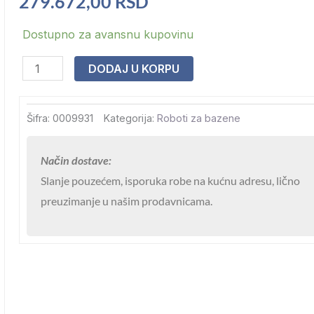
279.672,00
RSD
Robot
Dostupno za avansnu kupovinu
Zodiac
DODAJ U KORPU
Alpha
IQ
RA
Šifra:
0009931
Kategorija:
Roboti za bazene
6900
za
Način dostave:
pod
Slanje pouzećem, isporuka robe na kućnu adresu, lično
i
preuzimanje u našim prodavnicama.
zid
bazena
do
200
m2