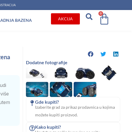
ISTRACIJA
0
Cart
AKCIJA
RADNJA BAZENA
zena
Dodatne fotografije
udi
više
Gde kupiti?
putem
Izaberite grad za prikaz prodavnica u kojima
možete kupiti proizvod.
Kako kupiti?