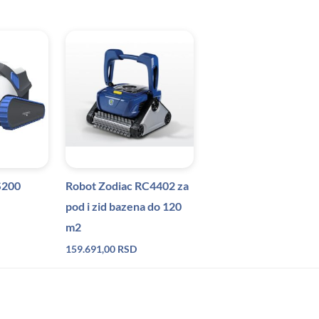
S200
Robot Zodiac RC4402 za
pod i zid bazena do 120
m2
159.691,00
RSD