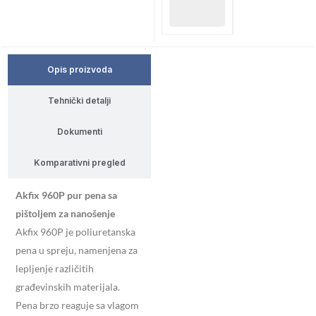
Opis proizvoda
Tehnički detalji
Dokumenti
Komparativni pregled
Akfix 960P pur pena sa
pištoljem za nanošenje
Akfix 960P je poliuretanska
pena u spreju, namenjena za
lepljenje različitih
građevinskih materijala.
Pena brzo reaguje sa vlagom