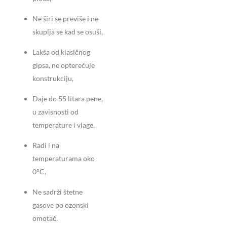
Ne širi se previše i ne
skuplja se kad se osuši,
Lakša od klasičnog
gipsa, ne opterećuje
konstrukciju,
Daje do 55 litara pene,
u zavisnosti od
temperature i vlage,
Radi i na
temperaturama oko
0°C,
Ne sadrži štetne
gasove po ozonski
omotač.