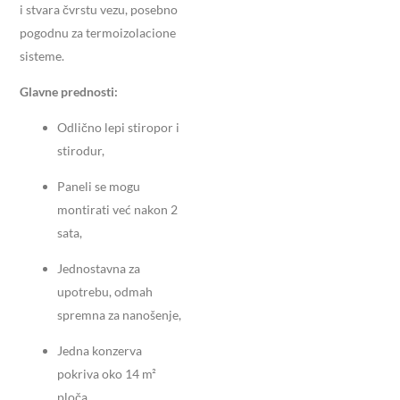
i stvara čvrstu vezu, posebno
pogodnu za termoizolacione
sisteme.
Glavne prednosti:
Odlično lepi stiropor i
stirodur,
Paneli se mogu
montirati već nakon 2
sata,
Jednostavna za
upotrebu, odmah
spremna za nanošenje,
Jedna konzerva
pokriva oko 14 m²
ploča,