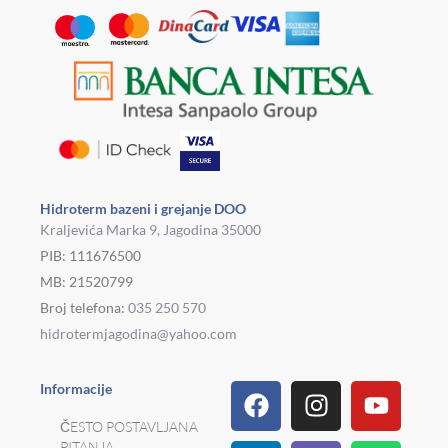
Hidroterm bazeni i grejanje DOO
Kraljevića Marka 9, Jagodina 35000
PIB: 111676500
MB: 21520799
Broj telefona:
035 250 570
hidrotermjagodina@yahoo.com
Facebook
Linkedin
Tiktok
Instagram
Viber
Pinterest
Youtu
What
Houz
Informacije
ČESTO POSTAVLJANA
PITANJA