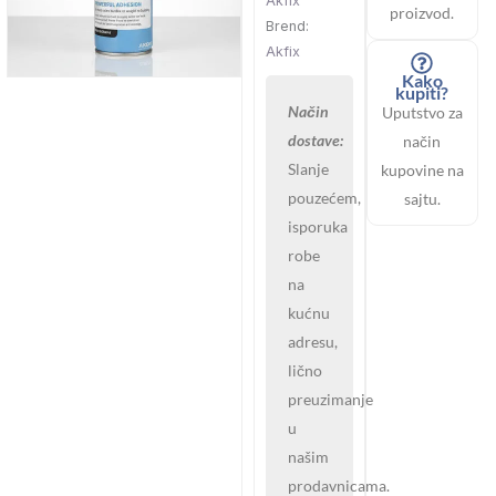
Akfix
proizvod.
Brend:
Akfix
Kako
kupiti?
Način
Uputstvo za
dostave:
način
Slanje
kupovine na
pouzećem,
sajtu.
isporuka
robe
na
kućnu
adresu,
lično
preuzimanje
u
našim
prodavnicama.