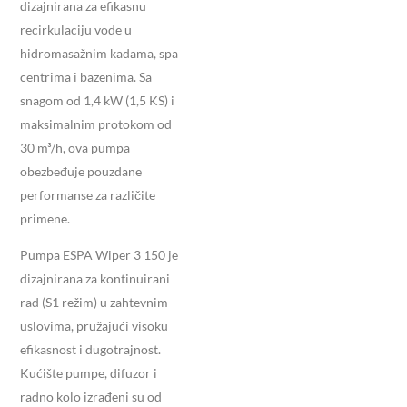
dizajnirana za efikasnu
recirkulaciju vode u
hidromasažnim kadama, spa
centrima i bazenima.
Sa
snagom od 1,4 kW (1,5 KS) i
maksimalnim protokom od
30 m³/h, ova pumpa
obezbeđuje pouzdane
performanse za različite
primene.
​
Pumpa ESPA Wiper 3 150 je
dizajnirana za kontinuirani
rad (S1 režim) u zahtevnim
uslovima, pružajući visoku
efikasnost i dugotrajnost.
Kućište pumpe, difuzor i
radno kolo izrađeni su od