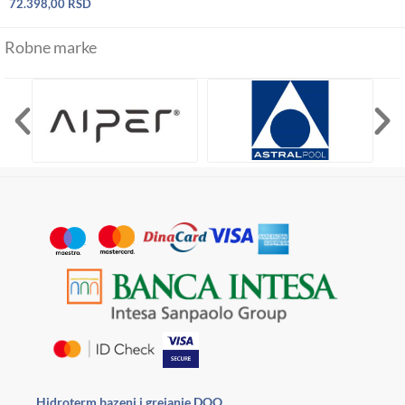
72.398,00
RSD
Robne marke
Hidroterm bazeni i grejanje DOO