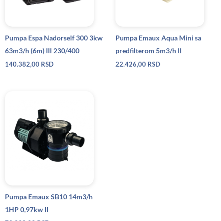
Pumpa Espa Nadorself 300 3kw
Pumpa Emaux Aqua Mini sa
63m3/h (6m) III 230/400
predfilterom 5m3/h II
140.382,00
RSD
22.426,00
RSD
Pumpa Emaux SB10 14m3/h
1HP 0,97kw II