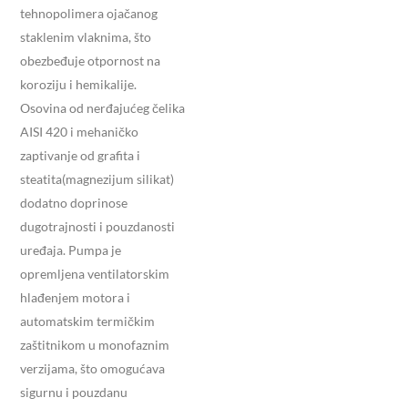
tehnopolimera ojačanog
staklenim vlaknima, što
obezbeđuje otpornost na
koroziju i hemikalije.
Osovina od nerđajućeg čelika
AISI 420 i mehaničko
zaptivanje od grafita i
steatita(magnezijum silikat)
dodatno doprinose
dugotrajnosti i pouzdanosti
uređaja.
Pumpa je
opremljena ventilatorskim
hlađenjem motora i
automatskim termičkim
zaštitnikom u monofaznim
verzijama, što omogućava
sigurnu i pouzdanu