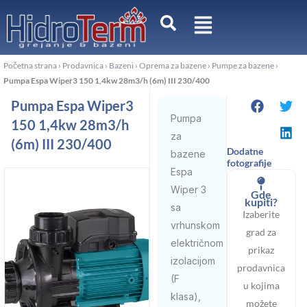
Pređi
na
sadržaj
Početna strana
›
Prodavnica
›
Bazeni
›
Oprema za bazene
›
Pumpe za bazene
›
Pumpa Espa Wiper3 150 1,4kw 28m3/h (6m) III 230/400
Pumpa Espa Wiper3
Pumpa
150 1,4kw 28m3/h
za
(6m) III 230/400
Dodatne
bazene
fotografije
Espa
Wiper 3
Gde
kupiti?
sa
Izaberite
vrhunskom
grad za
električnom
prikaz
izolacijom
prodavnica
(F
u kojima
klasa),
možete