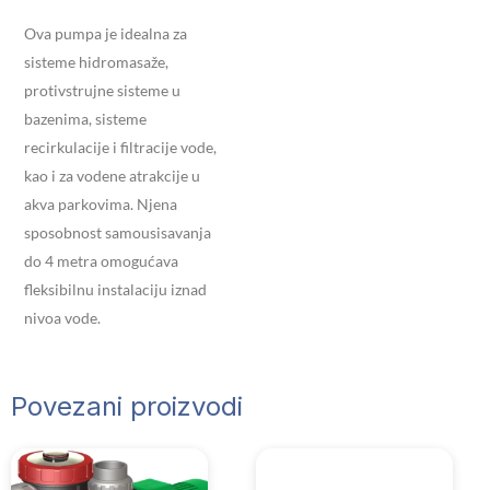
Ova pumpa je idealna za
sisteme hidromasaže,
protivstrujne sisteme u
bazenima, sisteme
recirkulacije i filtracije vode,
kao i za vodene atrakcije u
akva parkovima.
Njena
sposobnost samousisavanja
do 4 metra omogućava
fleksibilnu instalaciju iznad
nivoa vode.
Povezani proizvodi