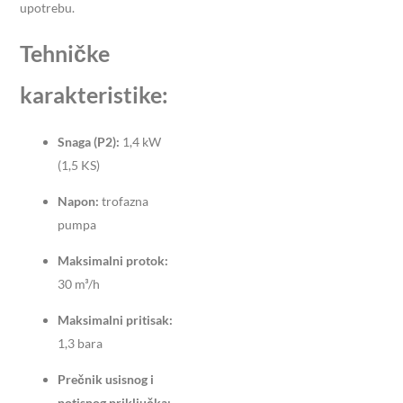
upotrebu.
​
Tehničke
karakteristike:
Snaga (P2):
1,4 kW
(1,5 KS)
Napon:
trofazna
pumpa
Maksimalni protok:
30 m³/h
Maksimalni pritisak:
1,3 bara
Prečnik usisnog i
potisnog priključka: