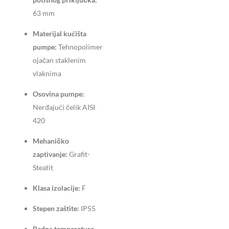
63 mm
Materijal kućišta
pumpe:
Tehnopolimer
ojačan staklenim
vlaknima
Osovina pumpe:
Nerđajući čelik AISI
420
Mehaničko
zaptivanje:
Grafit-
Steatit
Klasa izolacije:
F
Stepen zaštite:
IP55
Radna temperatura