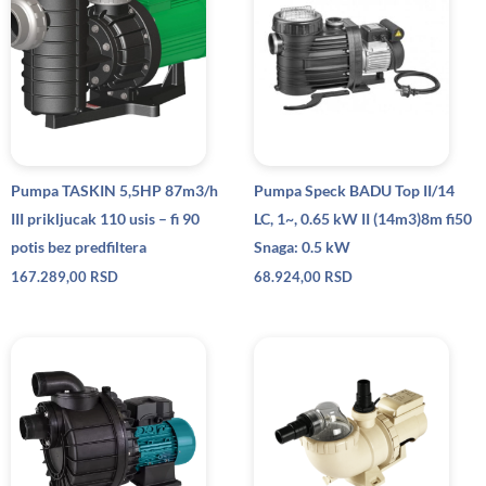
Pumpa TASKIN 5,5HP 87m3/h
Pumpa Speck BADU Top II/14
III prikljucak 110 usis – fi 90
LC, 1~, 0.65 kW II (14m3)8m fi50
potis bez predfiltera
Snaga: 0.5 kW
167.289,00
RSD
68.924,00
RSD