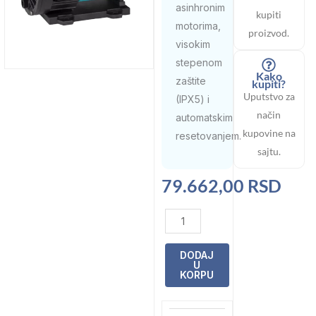
asinhronim
kupiti
motorima,
proizvod.
visokim
stepenom
Kako
zaštite
kupiti?
Uputstvo za
(IPX5) i
način
automatskim
kupovine na
resetovanjem.
sajtu.
79.662,00
RSD
Pumpa
Espa
Wiper3
DODAJ
U
150
KORPU
1,4kw
28m3/h