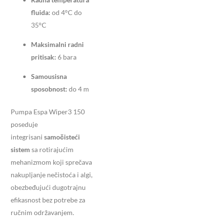
fluida:
od 4°C do
35°C
Maksimalni radni
pritisak:
6 bara
Samousisna
sposobnost:
do 4 m
​
Pumpa Espa Wiper3 150
poseduje
integrisani
samočisteći
sistem
sa rotirajućim
mehanizmom koji sprečava
nakupljanje nečistoća i algi,
obezbeđujući dugotrajnu
efikasnost bez potrebe za
ručnim održavanjem.