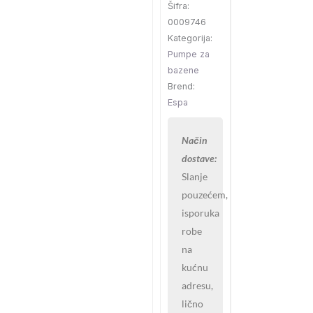
Šifra:
(6m)
0009746
III
Kategorija:
230/400
Pumpe za
količina
bazene
Brend:
Espa
Način
dostave:
Slanje
pouzećem,
isporuka
robe
na
kućnu
adresu,
lično