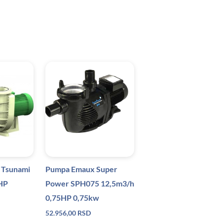
 Tsunami
Pumpa Emaux Super
 HP
Power SPH075 12,5m3/h
0,75HP 0,75kw
52.956,00
RSD