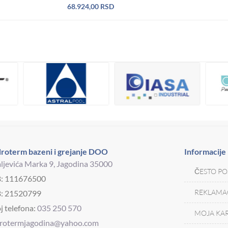
68.924,00
RSD
roterm bazeni i grejanje DOO
Informacije
ljevića Marka 9, Jagodina 35000
ČESTO PO
B: 111676500
REKLAMAC
: 21520799
j telefona:
035 250 570
MOJA KAR
drotermjagodina@yahoo.com