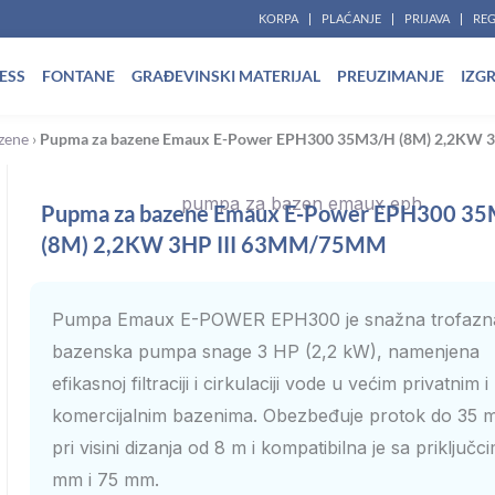
KORPA
PLAĆANJE
PRIJAVA
REG
ESS
FONTANE
GRAĐEVINSKI MATERIJAL
PREUZIMANJE
IZG
zene
›
Pupma za bazene Emaux E-Power EPH300 35M3/H (8M) 2,2KW 
Pupma za bazene Emaux E-Power EPH300 3
(8M) 2,2KW 3HP III 63MM/75MM
Pumpa Emaux E-POWER EPH300 je snažna trofazn
bazenska pumpa snage 3 HP (2,2 kW), namenjena
efikasnoj filtraciji i cirkulaciji vode u većim privatnim i
komercijalnim bazenima. Obezbeđuje protok do 35 
pri visini dizanja od 8 m i kompatibilna je sa priključc
mm i 75 mm.