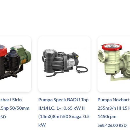
bart Sirin
Pumpa Speck BADU Top
Pumpa Nozbart
0.5hp 50/50mm
II/14 LC, 1~, 0.65 kW II
255m3/h III 15
(14m3)8m fi50 Snaga: 0.5
1450rpm
RSD
kW
568.426,00
RSD