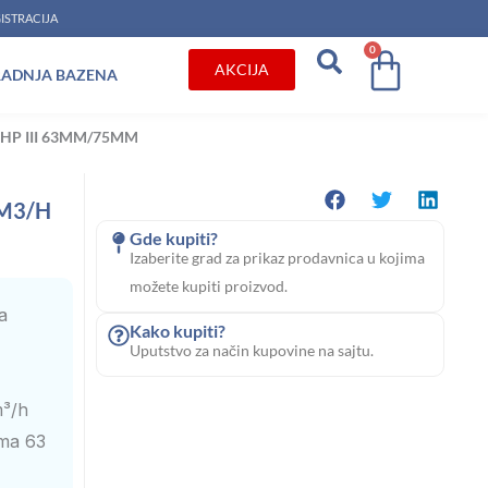
ISTRACIJA
0
Cart
AKCIJA
RADNJA BAZENA
3HP III 63MM/75MM
5M3/H
Gde kupiti?
Izaberite grad za prikaz prodavnica u kojima
možete kupiti proizvod.
a
Kako kupiti?
Uputstvo za način kupovine na sajtu.
m³/h
ima 63