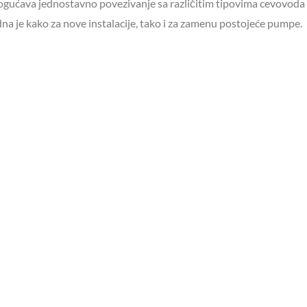
ogućava jednostavno povezivanje sa različitim tipovima cevovoda 
a je kako za nove instalacije, tako i za zamenu postojeće pumpe.