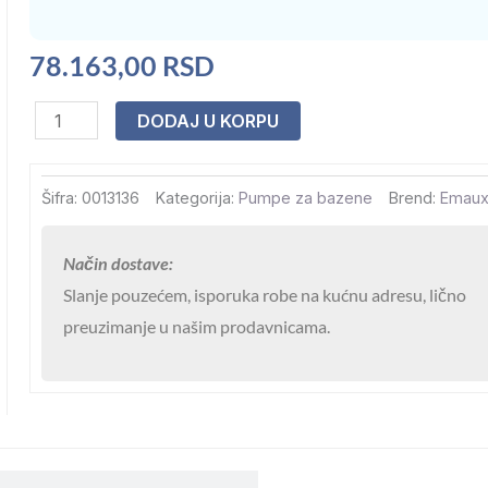
78.163,00
RSD
Pupma
DODAJ U KORPU
za
bazene
Šifra:
0013136
Kategorija:
Pumpe za bazene
Brend:
Emau
Emaux
E-
Način dostave:
Power
Slanje pouzećem, isporuka robe na kućnu adresu, lično
EPH300
preuzimanje u našim prodavnicama.
35M3/H
(8M)
2,2KW
3HP
III