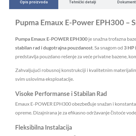
Opis proizvoda
Tehnički detalji
Dokument
Pupma Emaux E-Power EPH300 – Sn
Pumpa Emaux E-POWER EPH300
je snažna trofazna ba
stabilan rad i dugotrajna pouzdanost
. Sa snagom od
3 HP 
predstavlja pouzdano rešenje za veće privatne bazene, komer
Zahvaljujući robusnoj konstrukciji i kvalitetnim materijal
svim uslovima eksploatacije.
Visoke Performanse i Stabilan Rad
Emaux E-POWER EPH300 obezbeđuje snažan i konstantan pr
opreme. Dizajnirana je za efikasno održavanje čistoće vode
Fleksibilna Instalacija