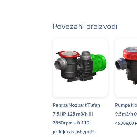
Povezani proizvodi
Pumpa Nozbart Tufan
Pumpa Noz
7,5HP 125 m3/h III
9.5m3/h 
2850rpm – fi 110
46.706,00
prikljucak usis/potis