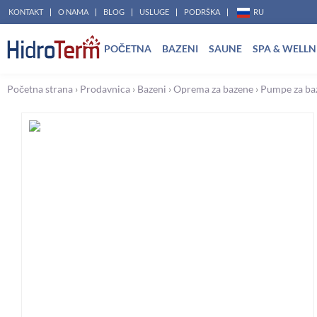
Pređi
KONTAKT
O NAMA
BLOG
USLUGE
PODRŠKA
RU
na
POČETNA
BAZENI
SAUNE
SPA & WELLN
sadržaj
Početna strana
›
Prodavnica
›
Bazeni
›
Oprema za bazene
›
Pumpe za ba