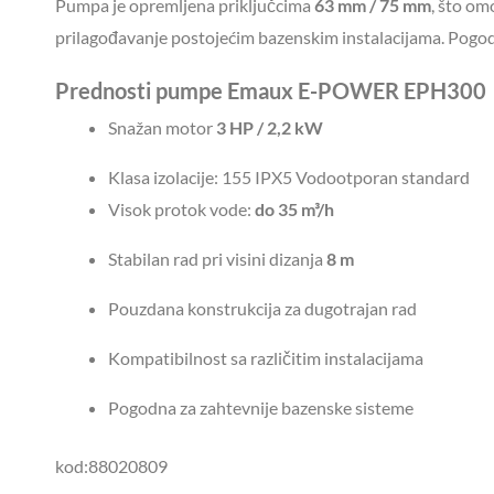
Pumpa je opremljena priključcima
63 mm / 75 mm
, što om
prilagođavanje postojećim bazenskim instalacijama. Pogodn
Prednosti pumpe Emaux E-POWER EPH300
Snažan motor
3 HP / 2,2 kW
Klasa izolacije: 155 IPX5 Vodootporan standard
Visok protok vode:
do 35 m³/h
Stabilan rad pri visini dizanja
8 m
Pouzdana konstrukcija za dugotrajan rad
Kompatibilnost sa različitim instalacijama
Pogodna za zahtevnije bazenske sisteme
kod:
88020809