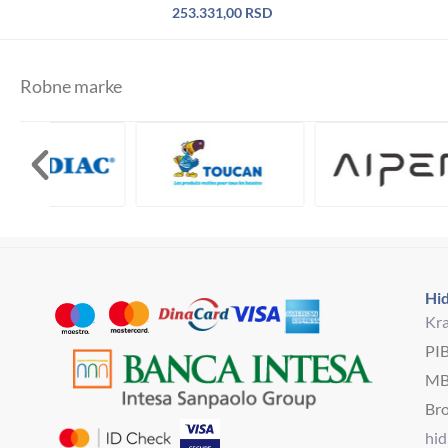
253.331,00
RSD
Robne marke
Hid
Kra
PI
MB
Bro
hi