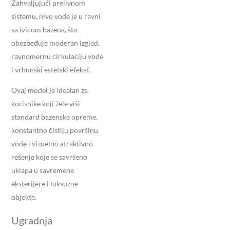
Zahvaljujući prelivnom
sistemu, nivo vode je u ravni
sa ivicom bazena, što
obezbeđuje moderan izgled,
ravnomernu cirkulaciju vode
i vrhunski estetski efekat.
Ovaj model je idealan za
korisnike koji žele viši
standard bazenske opreme,
konstantno čistiju površinu
vode i vizuelno atraktivno
rešenje koje se savršeno
uklapa u savremene
eksterijere i luksuzne
objekte.
Ugradnja