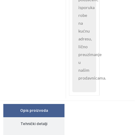
isporuka
robe
na
kućnu
adresu,
lično
preuzimanje
u
našim
prodavnicama.
Opis proizvoda
Tehnički detalji