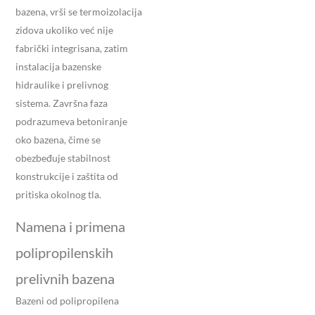
bazena, vrši se termoizolacija
zidova ukoliko već nije
fabrički integrisana, zatim
instalacija bazenske
hidraulike i prelivnog
sistema. Završna faza
podrazumeva betoniranje
oko bazena, čime se
obezbeđuje stabilnost
konstrukcije i zaštita od
pritiska okolnog tla.
Namena i primena
polipropilenskih
prelivnih bazena
Bazeni od polipropilena