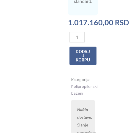
standard.
1.017.160,00
RSD
Polipropilenski
bazen
prelivni
DODAJ
U
model
KORPU
7x3x1,5
količina
Kategorija:
Polipropilenski
bazeni
Način
dostave:
Slanje
pouzećem,