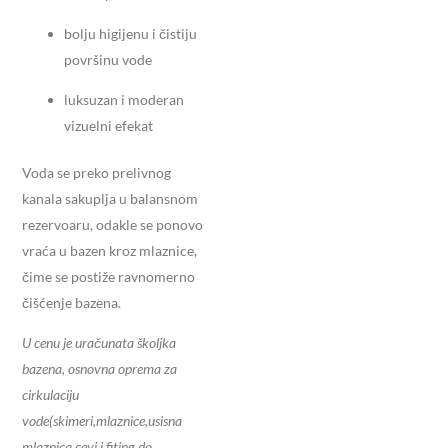
bolju higijenu i čistiju
površinu vode
luksuzan i moderan
vizuelni efekat
Voda se preko prelivnog
kanala sakuplja u balansnom
rezervoaru, odakle se ponovo
vraća u bazen kroz mlaznice,
čime se postiže ravnomerno
čišćenje bazena.
U cenu je uračunata školjka
bazena, osnovna oprema za
cirkulaciju
vode(skimeri,mlaznice,usisna
mlaznica,cevi i fiting do