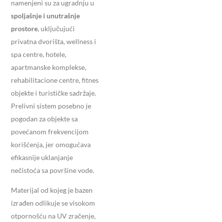
namenjeni su za ugradnju u
spoljašnje i unutrašnje
prostore
, uključujući
privatna dvorišta, wellness i
spa centre, hotele,
apartmanske komplekse,
rehabilitacione centre, fitnes
objekte i turističke sadržaje.
Prelivni sistem posebno je
pogodan za objekte sa
povećanom frekvencijom
korišćenja, jer omogućava
efikasnije uklanjanje
nečistoća sa površine vode.
Materijal od kojeg je bazen
izrađen odlikuje se visokom
otpornošću na UV zračenje,