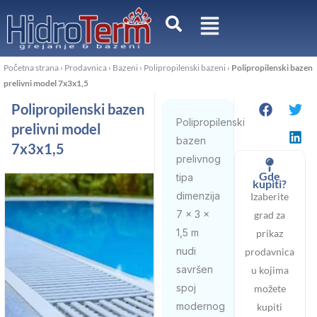
Pređi
na
sadržaj
Početna strana
›
Prodavnica
›
Bazeni
›
Polipropilenski bazeni
›
Polipropilenski bazen
prelivni model 7x3x1,5
Polipropilenski bazen
Polipropilenski
prelivni model
bazen
7x3x1,5
prelivnog
Gde
tipa
kupiti?
dimenzija
Izaberite
7 × 3 ×
grad za
1,5 m
prikaz
nudi
prodavnica
savršen
u kojima
spoj
možete
modernog
kupiti