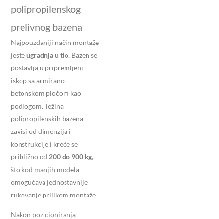
polipropilenskog
prelivnog bazena
Najpouzdaniji način montaže
jeste
ugradnja u tlo
. Bazen se
postavlja u pripremljeni
iskop sa armirano-
betonskom pločom kao
podlogom. Težina
polipropilenskih bazena
zavisi od dimenzija i
konstrukcije i kreće se
približno od
200 do 900 kg
,
što kod manjih modela
omogućava jednostavnije
rukovanje prilikom montaže.
Nakon pozicioniranja