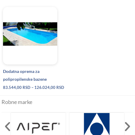
Raspon
cena:
od
83.544,00 RSD
do
126.024,00 RSD
Dodatna oprema za
polipropilenske bazene
83.544,00
RSD
–
126.024,00
RSD
Robne marke