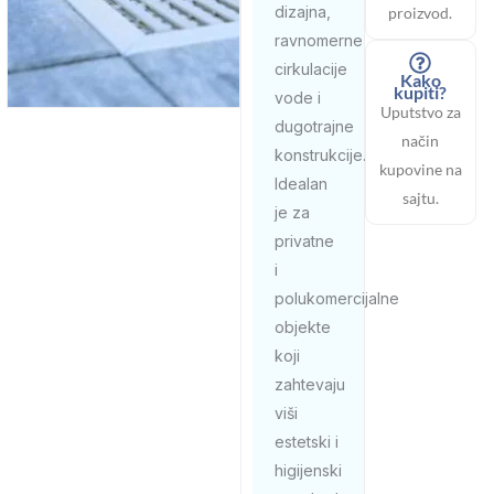
dizajna,
proizvod.
ravnomerne
cirkulacije
Kako
kupiti?
vode i
Uputstvo za
dugotrajne
način
konstrukcije.
kupovine na
Idealan
sajtu.
je za
privatne
i
polukomercijalne
objekte
koji
zahtevaju
viši
estetski i
higijenski