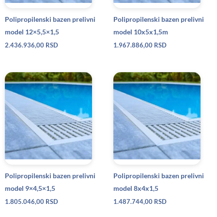
Polipropilenski bazen prelivni
Polipropilenski bazen prelivni
model 12×5,5×1,5
model 10x5x1,5m
2.436.936,00
RSD
1.967.886,00
RSD
Polipropilenski bazen prelivni
Polipropilenski bazen prelivni
model 9×4,5×1,5
model 8x4x1,5
1.805.046,00
RSD
1.487.744,00
RSD