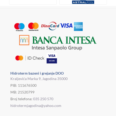
Hidroterm bazeni i grejanje DOO
Kraljevića Marka 9, Jagodina 35000
PIB: 111676500
MB: 21520799
Broj telefona:
035 250 570
hidrotermjagodina@yahoo.com