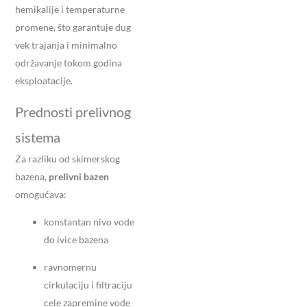
hemikalije i temperaturne
promene, što garantuje dug
vek trajanja i minimalno
održavanje tokom godina
eksploatacije.
Prednosti prelivnog
sistema
Za razliku od skimerskog
bazena,
prelivni bazen
omogućava:
konstantan nivo vode
do ivice bazena
ravnomernu
cirkulaciju i filtraciju
cele zapremine vode