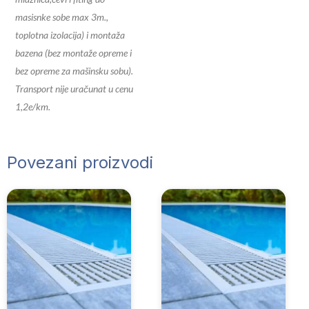
masisnke sobe max 3m.,
toplotna izolacija) i montaža
bazena (bez montaže opreme i
bez opreme za mašinsku sobu).
Transport nije uračunat u cenu
1,2e/km.
Povezani proizvodi