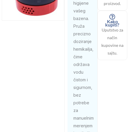
higijene
proizvod.
vašeg
bazena.
Kako
kupiti?
Pruža
Uputstvo za
precizno
način
doziranje
kupovine na
hemikailja,
sajtu.
čime
održava
vodu
čistom i
sigurnom,
bez
potrebe
za
manuelnim
merenjem