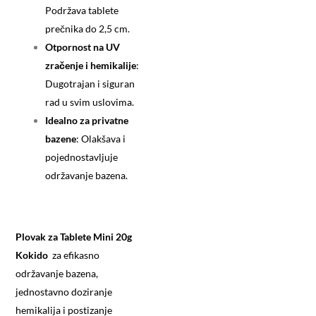
Podržava tablete
prečnika do 2,5 cm.
Otpornost na UV
zračenje i hemikalije
:
Dugotrajan i siguran
rad u svim uslovima.
Idealno za privatne
bazene
: Olakšava i
pojednostavljuje
održavanje bazena.
Plovak za Tablete Mini 20g
Kokido
za efikasno
održavanje bazena,
jednostavno doziranje
hemikalija i postizanje