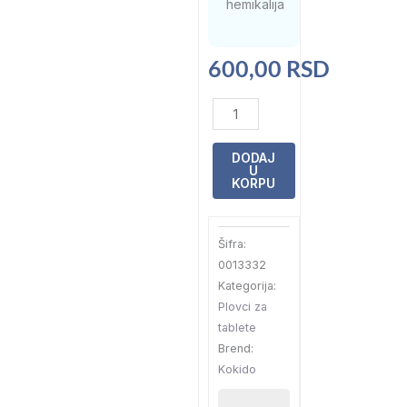
hemikalija
600,00
RSD
Plovak
za
tablete
DODAJ
U
Mini
KORPU
20g
Kokido
Šifra:
količina
0013332
Kategorija:
Plovci za
tablete
Brend:
Kokido