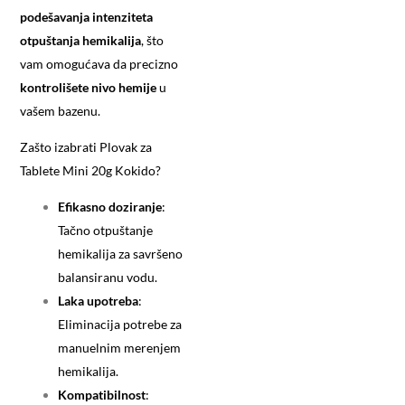
podešavanja intenziteta
otpuštanja hemikalija
, što
vam omogućava da precizno
kontrolišete nivo hemije
u
vašem bazenu.
Zašto izabrati Plovak za
Tablete Mini 20g Kokido?
Efikasno doziranje
:
Tačno otpuštanje
hemikalija za savršeno
balansiranu vodu.
Laka upotreba
:
Eliminacija potrebe za
manuelnim merenjem
hemikalija.
Kompatibilnost
: