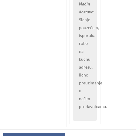
Način
dostave:
Slanje
pouzećem,
isporuka
robe
na
kućnu
adresu,
lično
preuzimanje
u
našim
prodavnicama.