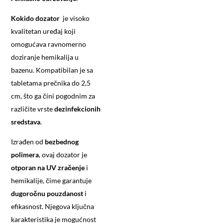
Kokido dozator
je visoko
kvalitetan uređaj koji
omogućava ravnomerno
doziranje hemikalija u
bazenu. Kompatibilan je sa
tabletama prečnika do 2,5
cm, što ga čini pogodnim za
različite vrste
dezinfekcionih
sredstava
.
Izrađen od
bezbednog
polimera
, ovaj dozator je
otporan na UV zračenje
i
hemikalije, čime garantuje
dugoročnu pouzdanost
i
efikasnost. Njegova ključna
karakteristika je mogućnost