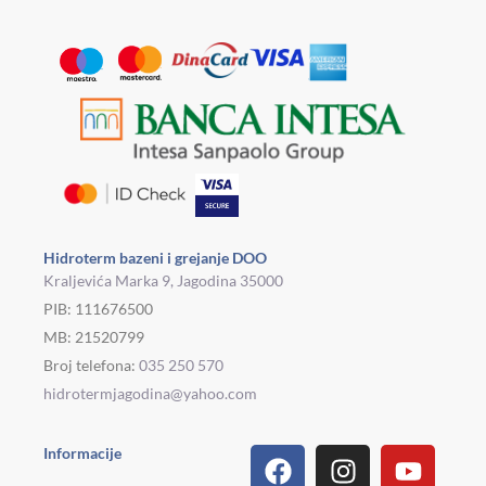
Hidroterm bazeni i grejanje DOO
Kraljevića Marka 9, Jagodina 35000
PIB: 111676500
MB: 21520799
Broj telefona:
035 250 570
hidrotermjagodina@yahoo.com
Facebook
Linkedin
Tiktok
Instagram
Viber
Pinterest
Youtu
What
Houz
Informacije