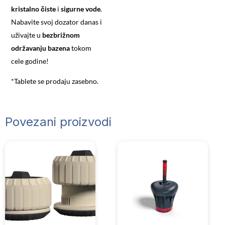
kristalno čiste
i
sigurne vode
.
Nabavite svoj dozator danas i
uživajte u
bezbrižnom
održavanju bazena
tokom
cele godine!
*Tablete se prodaju zasebno.
Povezani proizvodi