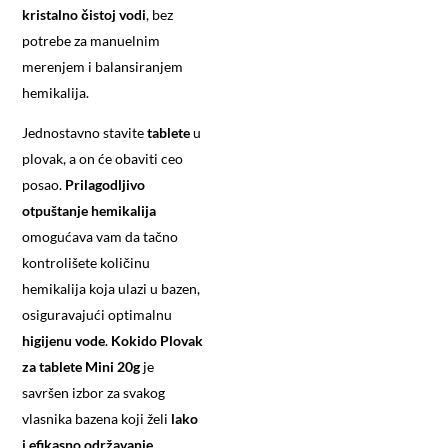
kristalno čistoj vodi
, bez
potrebe za manuelnim
merenjem i balansiranjem
hemikalija.
Jednostavno stavite
tablete
u
plovak, a on će obaviti ceo
posao.
Prilagodljivo
otpuštanje hemikalija
omogućava vam da tačno
kontrolišete količinu
hemikalija koja ulazi u bazen,
osiguravajući optimalnu
higijenu vode
.
Kokido Plovak
za tablete Mini 20g
je
savršen izbor za svakog
vlasnika bazena koji želi
lako
i efikasno održavanje
.