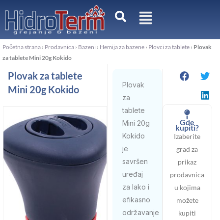
Pređi
na
sadržaj
Početna strana
›
Prodavnica
›
Bazeni
›
Hemija za bazene
›
Plovci za tablete
›
Plovak
za tablete Mini 20g Kokido
Plovak za tablete
Plovak
Mini 20g Kokido
za
tablete
Gde
Mini 20g
kupiti?
Kokido
Izaberite
je
grad za
savršen
prikaz
uređaj
prodavnica
za lako i
u kojima
efikasno
možete
održavanje
kupiti