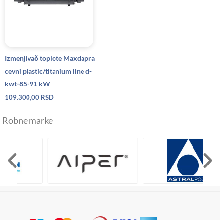
Izmenjivač toplote Maxdapra
cevni plastic/titanium line d-
kwt-85-91 kW
109.300,00
RSD
Robne marke