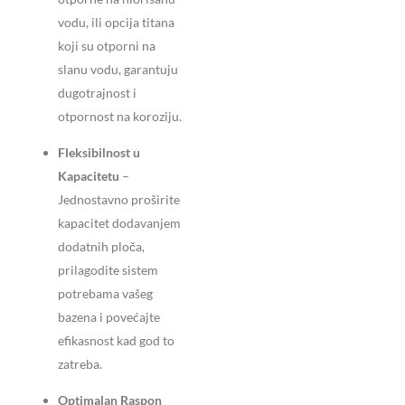
vodu, ili opcija titana
koji su otporni na
slanu vodu, garantuju
dugotrajnost i
otpornost na koroziju.
Fleksibilnost u
Kapacitetu
–
Jednostavno proširite
kapacitet dodavanjem
dodatnih ploča,
prilagodite sistem
potrebama vašeg
bazena i povećajte
efikasnost kad god to
zatreba.
Optimalan Raspon