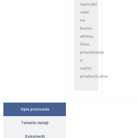
isporuka
robe
na
kućnu
adresu,
lično
preuzimanje
u
našim
prodavnicama.
Opis proizvoda
Tehnički detalji
Dokumenti