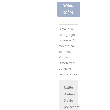
količina
DODAJ
U
KORPU
Šifra:
N/A
Kategorije:
Izmenjivači
toplote za
bazene
,
Pločasti
izmenjivači
za niske
temperature
Način
dostave:
Slanje
pouzećem,