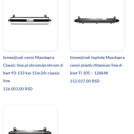
Izmenjivač cevni Maxdapra
Izmenjivač toplote Maxdapra
Classic line prohrom/prohrom d-
cevni plastic/titanium line d-
hwt 93-133 kw 15m3/h classic
kwt-Ti 105 – 126kW
line
152.037,00
RSD
126.003,00
RSD