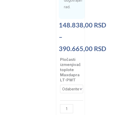
dugotrajan
rad.
Raspon
148.838,00
RSD
cena:
–
od
390.665,00
RSD
148.838,00 RSD
Pločasti
Pločasti
izmenjivač
izmenjivač
toplote
do
toplote
Maxdapra
Maxdapra
LT-PWT
390.665,00 RSD
LT-
PWT
za
niske
temperature