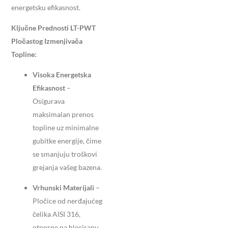
energetsku efikasnost.
Ključne Prednosti LT-PWT
Pločastog Izmenjivača
Topline:
Visoka Energetska
Efikasnost
–
Osigurava
maksimalan prenos
topline uz minimalne
gubitke energije, čime
se smanjuju troškovi
grejanja vašeg bazena.
Vrhunski Materijali
–
Pločice od nerđajućeg
čelika AISI 316,
otporne na hlorisanu