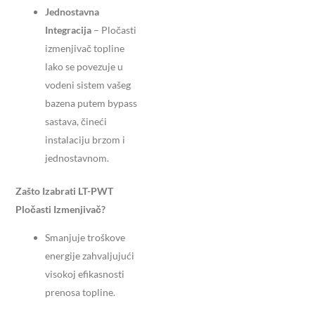
Jednostavna
Integracija
– Pločasti
izmenjivač topline
lako se povezuje u
vodeni sistem vašeg
bazena putem bypass
sastava, čineći
instalaciju brzom i
jednostavnom.
Zašto Izabrati LT-PWT
Pločasti Izmenjivač?
Smanjuje troškove
energije zahvaljujući
visokoj efikasnosti
prenosa topline.