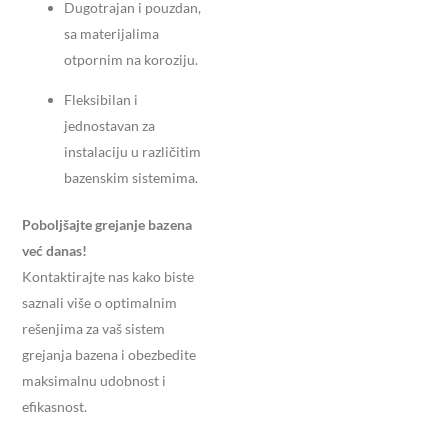
Dugotrajan i pouzdan,
sa materijalima
otpornim na koroziju.
Fleksibilan i
jednostavan za
instalaciju u različitim
bazenskim sistemima.
Poboljšajte grejanje bazena
već danas!
Kontaktirajte nas kako biste
saznali više o optimalnim
rešenjima za vaš sistem
grejanja bazena i obezbedite
maksimalnu udobnost i
efikasnost.