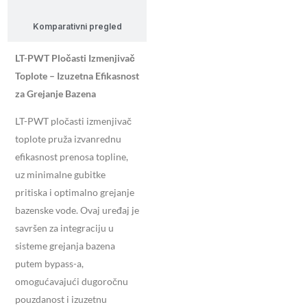
Komparativni pregled
LT-PWT Pločasti Izmenjivač
Toplote – Izuzetna Efikasnost
za Grejanje Bazena
LT-PWT pločasti izmenjivač
toplote pruža izvanrednu
efikasnost prenosa topline,
uz minimalne gubitke
pritiska i optimalno grejanje
bazenske vode. Ovaj uređaj je
savršen za integraciju u
sisteme grejanja bazena
putem bypass-a,
omogućavajući dugoročnu
pouzdanost i izuzetnu