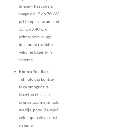
Snage
– Raspodela
snage od 15 do 70 kW
pri temperaturama od
35°C do 40°C u
primarnom krugu,
idealno za različite
veličine bazenskih
sistema.
Kontra-Tok Rad
–
Tehnologija kontra-
toka omogućava
izuzetno efikasan
prenos topline između
medija, poboljšavajući
celokupnu efikasnost
sistema.