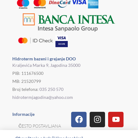
Hidroterm bazeni i grejanje DOO
Kraljevića Marka 9, Jagodina 35000
PIB: 111676500
MB: 21520799
Broj telefona:
035 250 570
hidrotermjagodina@yahoo.com
Facebook
Linkedin
Tiktok
Instagram
Viber
Pinterest
Youtu
What
Houz
Informacije
ČESTO POSTAVLJANA
PITANJA