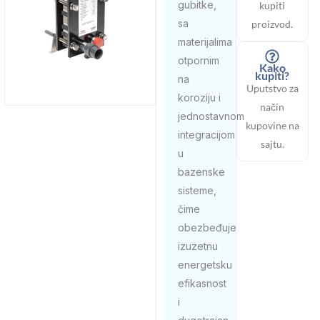
gubitke,
kupiti
sa
proizvod.
materijalima
otpornim
Kako
kupiti?
na
Uputstvo za
koroziju i
način
jednostavnom
kupovine na
integracijom
sajtu.
u
bazenske
sisteme,
čime
obezbeđuje
izuzetnu
energetsku
efikasnost
i