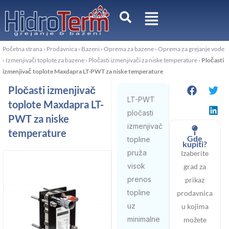
Pređi
na
sadržaj
Početna strana
›
Prodavnica
›
Bazeni
›
Oprema za bazene
›
Oprema za grejanje vode
›
Izmenjivači toplote za bazene
›
Pločasti izmenjivači za niske temperature
›
Pločasti
izmenjivač toplote Maxdapra LT-PWT za niske temperature
Pločasti izmenjivač
LT-PWT
toplote Maxdapra LT-
pločasti
PWT za niske
izmenjivač
temperature
Gde
topline
kupiti?
pruža
Izaberite
visok
grad za
prenos
prikaz
topline
prodavnica
uz
u kojima
minimalne
možete