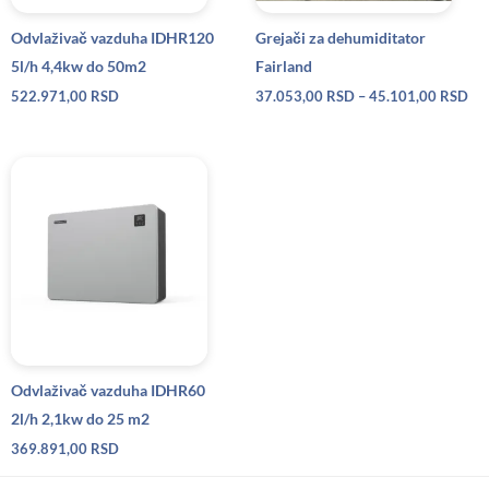
Odvlaživač vazduha IDHR120
Grejači za dehumiditator
5l/h 4,4kw do 50m2
Fairland
522.971,00
RSD
37.053,00
RSD
–
45.101,00
RSD
Odvlaživač vazduha IDHR60
2l/h 2,1kw do 25 m2
369.891,00
RSD