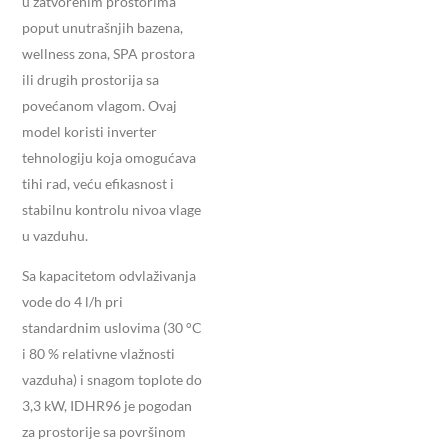
u zatvorenim prostorima
poput unutrašnjih bazena,
wellness zona, SPA prostora
ili drugih prostorija sa
povećanom vlagom. Ovaj
model koristi inverter
tehnologiju koja omogućava
tihi rad, veću efikasnost i
stabilnu kontrolu nivoa vlage
u vazduhu.
Sa kapacitetom odvlaživanja
vode do 4 l/h pri
standardnim uslovima (30 °C
i 80 % relativne vlažnosti
vazduha) i snagom toplote do
3,3 kW, IDHR96 je pogodan
za prostorije sa površinom