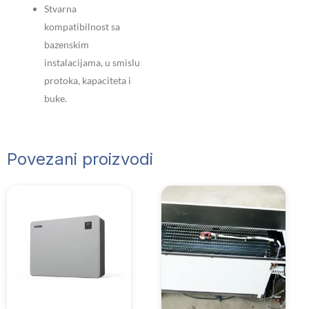
Stvarna
kompatibilnost sa
bazenskim
instalacijama, u smislu
protoka, kapaciteta i
buke.
Povezani proizvodi
Ra
cen
od
37
do
45