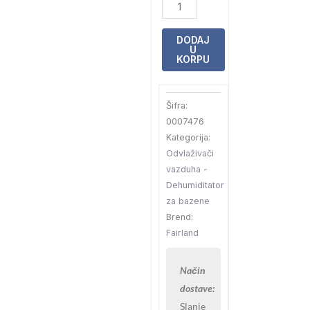
3,3kw
do
DODAJ
40m2
U
KORPU
количина
Šifra:
0007476
Kategorija:
Odvlaživači
vazduha -
Dehumiditator
za bazene
Brend:
Fairland
Način
dostave:
Slanje