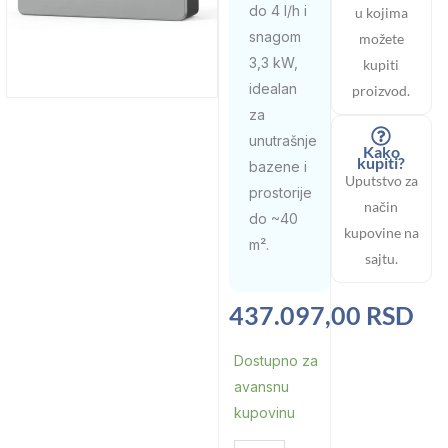
do 4 l/h i
u kojima
snagom
možete
3,3 kW,
kupiti
idealan
proizvod.
za
unutrašnje
Kako
kupiti?
bazene i
Uputstvo za
prostorije
način
do ~40
kupovine na
m².
sajtu.
437.097,00
RSD
Odvlaživač
Dostupno za
vazduha
avansnu
IDHR96
kupovinu
4l/h