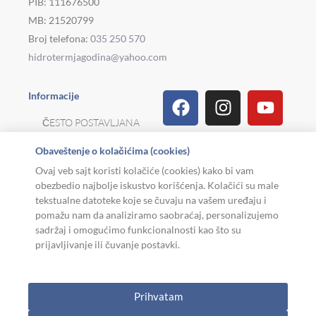
PIB: 111676500
MB: 21520799
Broj telefona:
035 250 570
hidrotermjagodina@yahoo.com
Facebook
Linkedin
Tiktok
Instagram
Viber
Pinterest
Youtu
What
Houz
Informacije
ČESTO POSTAVLJANA
PITANJA
Obaveštenje o kolačićima (cookies)
REKLAMACIJE I
Ovaj veb sajt koristi kolačiće (cookies) kako bi vam
POVRAT ROBE
obezbedio najbolje iskustvo korišćenja. Kolačići su male
tekstualne datoteke koje se čuvaju na vašem uređaju i
MOJA KARIJERA
pomažu nam da analiziramo saobraćaj, personalizujemo
sadržaj i omogućimo funkcionalnosti kao što su
USLOVI KORIŠĆENJA
prijavljivanje ili čuvanje postavki.
Copyright © 2026. Hidroterm Jagodina
Prihvatam
0