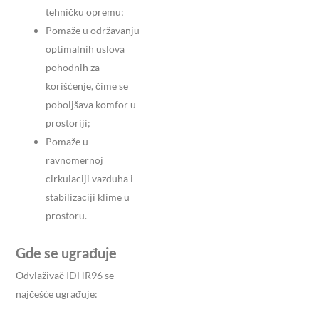
tehničku opremu;
Pomaže u održavanju
optimalnih uslova
pohodnih za
korišćenje, čime se
poboljšava komfor u
prostoriji;
Pomaže u
ravnomernoj
cirkulaciji vazduha i
stabilizaciji klime u
prostoru.
Gde se ugrađuje
Odvlaživač IDHR96 se
najčešće ugrađuje: