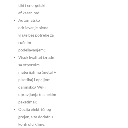
tihi i energetski
efikasan rad;
Automatsko
održavanje nivoa
vlage bez potrebe za
ručnim
podešavanjem;
Visok kvalitet izrade
sa otpornim
materijalima (metal +
plastika) i opcijom
daljinskog WiFi
upravljanja (na nekim
paketima);
Opcija električnog
grejanja za dodatnu
kontrolu klime;