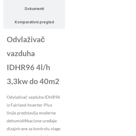
Dokumenti
Komparativni pregled
Odvlaživač
vazduha
IDHR96 4l/h
3,3kw do 40m2
Odvlaživač vazduha IDHR96
iz Fairland Inverter-Plus
linije predstavlja moderne
dehumidifikacione uređaje
dizajnirane za kontrolu vlage