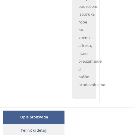
pouzećem,
isporuka
robe
na
kućnu
adresu,
lično
preuzimanje
u
našim
prodavnicama.
Opis proizvoda
Tehnički detalji