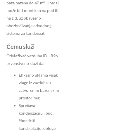
baze bazena do 40 m². Uređaj
može biti montiran na pod ili
na zid, uz obavezno
obezbeđivanje odvodnog
sistema za kondenzat.
Čemu služi
Odvlaživač vazduha IDHR96
prvenstveno služi da:
Efikasno uklanja višak
vlage iz vazduha u
zatvorenim bazenskim
prostorima;
Sprečava
kondenzaciju i buđ,
čime štiti
konstrukciju, obloge i