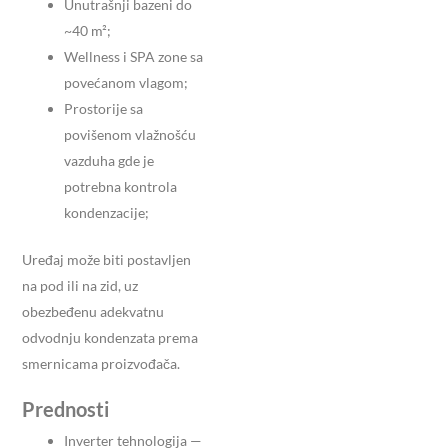
Unutrašnji bazeni do
~40 m²;
Wellness i SPA zone sa
povećanom vlagom;
Prostorije sa
povišenom vlažnošću
vazduha gde je
potrebna kontrola
kondenzacije;
Uređaj može biti postavljen
na pod ili na zid, uz
obezbeđenu adekvatnu
odvodnju kondenzata prema
smernicama proizvođača.
Prednosti
Inverter tehnologija —