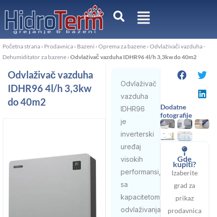
Пређи
на
садржај
Početna strana
›
Prodavnica
›
Bazeni
›
Oprema za bazene
›
Odvlaživači vazduha -
Dehumiditator za bazene
›
Odvlaživač vazduha IDHR96 4l/h 3,3kw do 40m2
Odvlaživač vazduha
Odvlaživač
IDHR96 4l/h 3,3kw
vazduha
do 40m2
Dodatne
IDHR96
fotografije
je
inverterski
uređaj
Gde
visokih
kupiti?
performansi,
Izaberite
sa
grad za
kapacitetom
prikaz
odvlaživanja
prodavnica