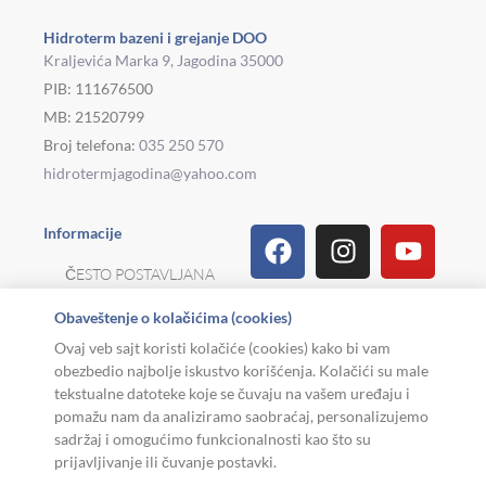
Hidroterm bazeni i grejanje DOO
Kraljevića Marka 9, Jagodina 35000
PIB: 111676500
MB: 21520799
Broj telefona:
035 250 570
hidrotermjagodina@yahoo.com
Facebook
Linkedin
Tiktok
Instagram
Viber
Pinterest
Youtu
What
Houz
Informacije
ČESTO POSTAVLJANA
PITANJA
Obaveštenje o kolačićima (cookies)
REKLAMACIJE I
Ovaj veb sajt koristi kolačiće (cookies) kako bi vam
POVRAT ROBE
obezbedio najbolje iskustvo korišćenja. Kolačići su male
tekstualne datoteke koje se čuvaju na vašem uređaju i
MOJA KARIJERA
pomažu nam da analiziramo saobraćaj, personalizujemo
sadržaj i omogućimo funkcionalnosti kao što su
USLOVI KORIŠĆENJA
prijavljivanje ili čuvanje postavki.