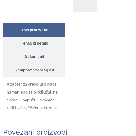
Opis proizvoda
Tehnički detalji
Dokumenti
Komparativni pregled
Adapter za crevo usisivača
namenjeno za priključak na
skimer i papuču usisivača
radi lakšeg čišćenja bazena.
Povezani proizvodi