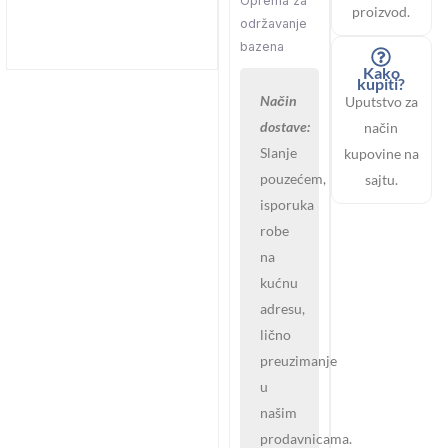
Oprema za
proizvod.
održavanje
bazena
Kako
kupiti?
Način
Uputstvo za
dostave:
način
Slanje
kupovine na
pouzećem,
sajtu.
isporuka
robe
na
kućnu
adresu,
lično
preuzimanje
u
našim
prodavnicama.