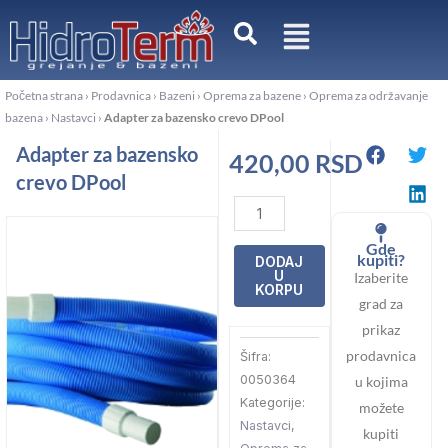
Пређи
на
садржај
Početna strana
›
Prodavnica
›
Bazeni
›
Oprema za bazene
›
Oprema za održavanje
bazena
›
Nastavci
›
Adapter za bazensko crevo DPool
Adapter za bazensko
420,00
RSD
crevo DPool
Adapter
za
Gde
bazensko
kupiti?
DODAJ
U
Izaberite
crevo
KORPU
grad za
DPool
prikaz
количина
prodavnica
Šifra:
0050364
u kojima
Kategorije:
možete
Nastavci
,
kupiti