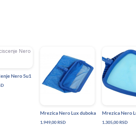
šćenje Nero 5u1
SD
Mrezica Nero Lux duboka
Mrezica Nero Lu
1.949,00
RSD
1.305,00
RSD