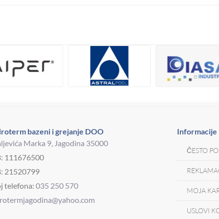
roterm bazeni i grejanje DOO
Informacije
ljevića Marka 9, Jagodina 35000
ČESTO PO
B: 111676500
REKLAMAC
: 21520799
j telefona:
035 250 570
MOJA KAR
drotermjagodina@yahoo.com
USLOVI K