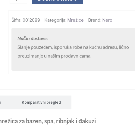
Nero
Hard
Šifra:
0012089
Kategorija:
Mrežice
Brend:
Nero
Duboka
55552
Način dostave:
količina
Slanje pouzećem, isporuka robe na kućnu adresu, lično
preuzimanje u našim prodavnicama.
i
Komparativni pregled
žica za bazen, spa, ribnjak i đakuzi