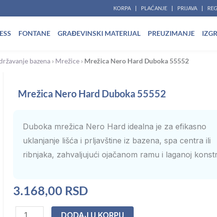
KORPA
PLAĆANJE
PRIJAVA
REG
ESS
FONTANE
GRAĐEVINSKI MATERIJAL
PREUZIMANJE
IZG
državanje bazena
›
Mrežice
›
Mrežica Nero Hard Duboka 55552
Mrežica Nero Hard Duboka 55552
Duboka mrežica Nero Hard idealna je za efikasno
uklanjanje lišća i prljavštine iz bazena, spa centra ili
ribnjaka, zahvaljujući ojačanom ramu i laganoj konstru
3.168,00
RSD
Mrežica
DODAJ U KORPU