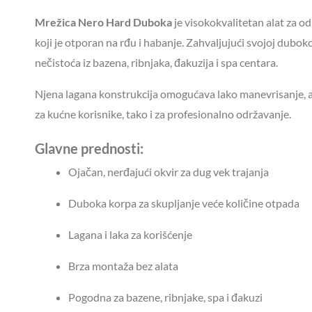
Mrežica Nero Hard Duboka
je visokokvalitetan alat za o
koji je otporan na rđu i habanje. Zahvaljujući svojoj dubokoj
nečistoća iz bazena, ribnjaka, đakuzija i spa centara.
Njena lagana konstrukcija omogućava lako manevrisanje, a
za kućne korisnike, tako i za profesionalno održavanje.
Glavne prednosti:
Ojačan, nerđajući okvir za dug vek trajanja
Duboka korpa za skupljanje veće količine otpada
Lagana i laka za korišćenje
Brza montaža bez alata
Pogodna za bazene, ribnjake, spa i đakuzi