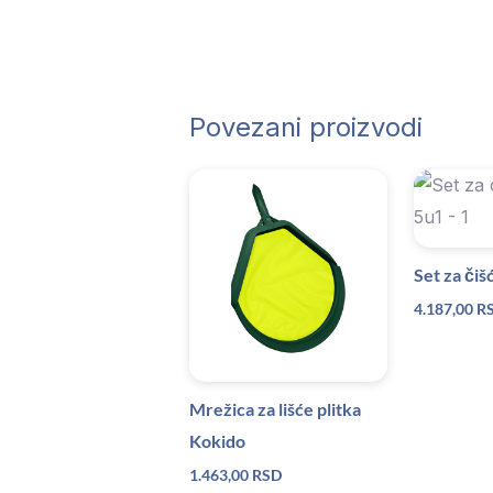
Povezani proizvodi
Set za či
4.187,00
R
Mrežica za lišće plitka
Kokido
1.463,00
RSD