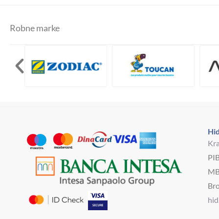
Robne marke
Hid
Kra
PI
MB
Bro
hi