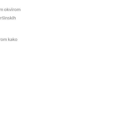
nim okvirom
vršinskih
orom kako