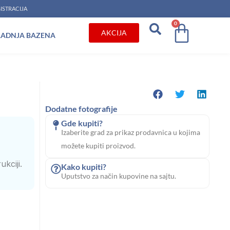
ISTRACIJA
0
Cart
AKCIJA
RADNJA BAZENA
Dodatne fotografije
Gde kupiti?
Izaberite grad za prikaz prodavnica u kojima
možete kupiti proizvod.
kciji.
Kako kupiti?
Uputstvo za način kupovine na sajtu.