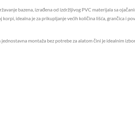
državanje bazena, izrađena od izdržljivog PVC materijala sa ojača
 korpi, idealna je za prikupljanje većih količina lišća, grančica i po
 jednostavna montaža bez potrebe za alatom čini je idealnim izb