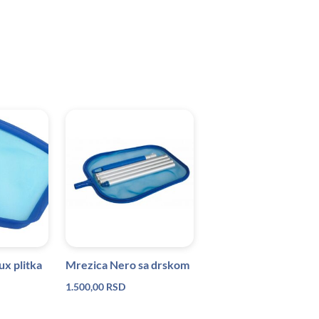
x plitka
Mrezica Nero sa drskom
1.500,00
RSD